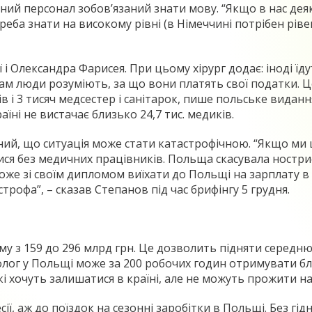
й персонал зобов’язаний знати мову. “Якщо в нас деякі
еба знати на високому рівні (в Німеччині потрібен рівен
і Олександра Фарисея. При цьому хірург додає: іноді їду
ам люди розуміють, за що вони платять свої податки. Це 
в і 3 тисяч медсестер і санітарок, пише польське виданн
їні не вистачає близько 24,7 тис. медиків.
ий, що ситуація може стати катастрофічною. “Якщо ми 
ися без медичних працівників. Польща скасувала ност
оже зі своїм дипломом виїхати до Польщі на зарплату в 
трофа”, – сказав Степанов під час брифінгу 5 грудня.
з 159 до 296 млрд грн. Це дозволить підняти середню за
езіолог у Польщі може за 200 робочих годин отримувати бл
і хочуть залишатися в країні, але не можуть прожити на
ї, аж до поїздок на сезонні заробітки в Польщі. Без гідно