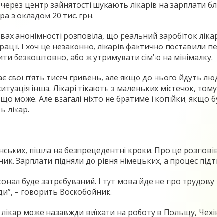
і через центр зайнятості шукають лікарів на зарплати бл
 з окладом 20 тис. грн.
вах анонімності розповіла, що реальний заробіток лікаря
ерації. І хоч це незаконно, лікарів фактично поставили
ти безкоштовно, або ж утримувати сім’ю на мінімалку.
є свої п’ять тисяч гривень, але якщо до нього йдуть лю
сті ситуація інша. Лікарі тікають з маленьких містечок, 
 що може. Але взагалі ніхто не братиме і копійки, якщо б
ь лікар.
їнських, пішла на безпрецедентні кроки. Про це розповів
. Зарплати підняли до рівня німецьких, а процес під
нал буде затребуваний. І тут мова йде не про трудову м
вжди”, – говорить Воскобойник.
лікар може назавжди виїхати на роботу в Польщу, Чехію