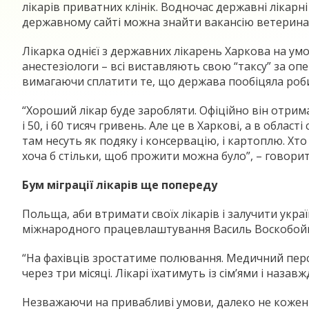
лікарів приватних клінік. Водночас державні лікарн
державному сайті можна знайти вакансію ветеринара
Лікарка однієї з державних лікарень Харкова на умо
анестезіологи – всі виставляють свою “таксу” за оп
вимагаючи сплатити те, що держава пообіцяла роби
“Хороший лікар буде заробляти. Офіційно він отрима
і 50, і 60 тисяч гривень. Але це в Харкові, а в обла
там несуть як подяку і консервацію, і картоплю. Хто
хоча б стільки, щоб прожити можна було”, – говорит
Бум міграції лікарів ще попереду
Польща, аби втримати своїх лікарів і залучити укра
міжнародного працевлаштування Василь Воскобойник
“На фахівців зростатиме полювання. Медичний персо
через три місяці. Лікарі їхатимуть із сім’ями і наза
Незважаючи на привабливі умови, далеко не кожен 