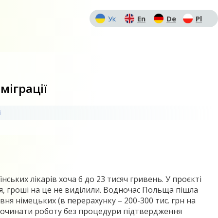
Ук
En
De
Pl
міграції
ї
ських лікарів хоча б до 23 тисяч гривень. У проєкті
, гроші на це не виділили. Водночас Польща пішла
ня німецьких (в перерахунку – 200-300 тис. грн на
 починати роботу без процедури підтвердження