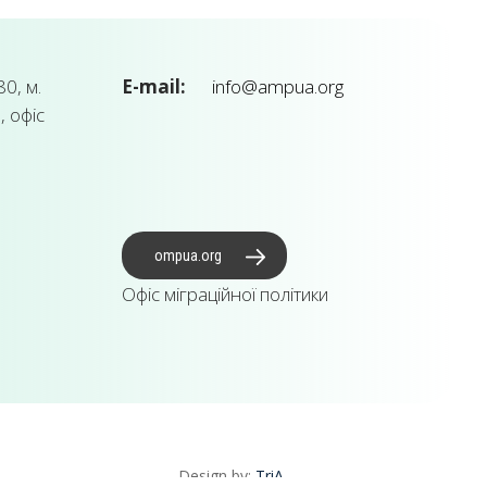
0, м.
E-mail:
info@ampua.org
, офіс
ompua.org
Офіс міграційної політики
Design by:
TriA