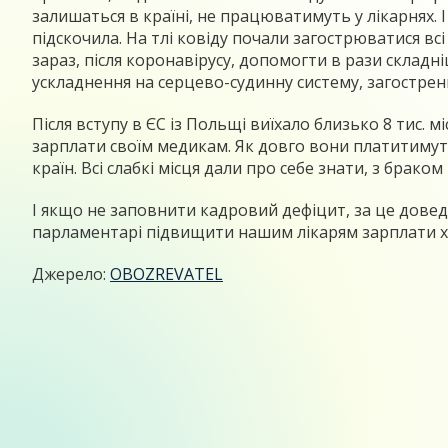
залишаться в країні, не працюватимуть у лікарнях.
підскочила. На тлі ковіду почали загострюватися всі
зараз, після коронавірусу, допомогти в рази складн
ускладнення на серцево-судинну систему, загостренн
Після вступу в ЄС із Польщі виїхало близько 8 тис. 
зарплати своїм медикам. Як довго вони платитимуть
країн. Всі слабкі місця дали про себе знати, з брако
І якщо не заповнити кадровий дефіцит, за це довед
парламентарі підвищити нашим лікарям зарплати хоч
Джерело:
OBOZREVATEL