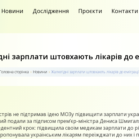
Новини
Дослідження
Проєкти
Контакти
ні зарплати штовхають лікарів до е
Головна сторiнка
›
Новини
›
Жалюгідні зарплати штовхають лікарів до еміграці
істрів не підтримав ідею МОЗу підвищити зарплати україн
ий подали за підписом прем’єр-міністра Дениса Шмигаля
дентний крок: підвищила своїм медикам зарплати до рів
апропонувала українським лікарям переїжджати до них і