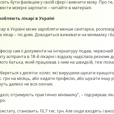
сить бути фахівцем у своїй сфері і вивчити мову. Про те,
ести мізерні зарплати – читайте в матеріалі.
робляють лікарі в Україні
ар в Україні може заробляти менше санітарки, розповідає
лікар – по днях. Доводиться виживати на мінімалку і ба
фесор сам її документи на інтернатуру подав, червоний 
ту аспіранта в 18-й лікарні і відразу надіслала резюме 
мого батька, який працював з ним на швидкій, теж поїхав
береться з десяток колег, які вирушили шукати кращого 
 грн на місяць, або кидати професію, або шукати іншу 
уть далеко не всіх охочих.
видкої, отримують практично мінімалку”, – підсумував лік
ро.
стату, становить 10,7 тис. грн. Але сюди входять і висок