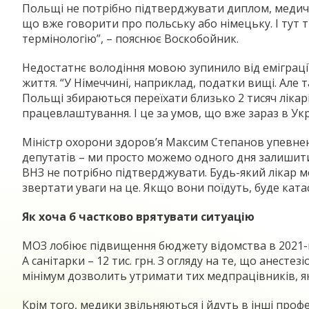
Польщі не потрібно підтверджувати диплом, медични
що вже говорити про польську або німецьку. І тут тр
термінологію”, – пояснює Воскобойник.
Недостатнє володіння мовою зупинило від еміграції 
життя. “У Німеччині, наприклад, податки вищі. Але т
Польщі збираються переїхати близько 2 тисяч лікарі
працевлаштування. І це за умов, що вже зараз в Укра
Міністр охорони здоров’я Максим Степанов упевнен
депутатів – ми просто можемо одного дня залишит
ВНЗ не потрібно підтверджувати. Будь-який лікар м
звертати уваги на це. Якщо вони поїдуть, буде катас
Як хоча б частково врятувати ситуацію
МОЗ лобіює підвищення бюджету відомства в 2021-му 
А санітарки – 12 тис. грн. З огляду на те, що анест
мінімум дозволить утримати тих медпрацівників, як
Крім того, медики звільняються і йдуть в інші професі