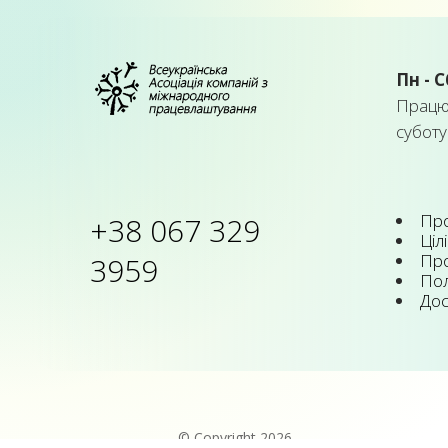
Пн - С
Працює
суботу
Про
+38 067 329
Цілі
Про
3959
Пол
Дос
© Copyright 2026