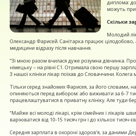
диплома: до
можуть прив
Скільки за
Молодий лік
Олександр Фарисей. Санітарка працює цілодобово, а 
медицини відразу після навчання.
“Зі мною разом вчилася дуже розумна дівчинка. Про
німецьку – на рівні С1. Отримала свою першу зарпла
З нашої клініки лікар поїхав до Словаччини. Колега 
Тільки серед знайомих Фарисея, за його словами, на
опиняються перед вибором: або виживати за 6-7 тис.
працевлаштуватися в приватну клініку. Але туди бер
“Майже всі молоді лікарі, крім сімейних і лікарів ш
варіюватися від 10-15 тисяч грн і до кількох тисяч єв
Середня зарплата в охороні здоров’я, за даними Держ