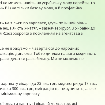
 не можуть навіть на українську мову перейти, то
ь B1) не тільки базову мову, а й професійну
ть не тільки по зарплати, їдуть по інший рівнь
інша якість життя”, – зазначає хірург. З України до
я Rzeczpospolita з посиланням на агентства з
це не врахуємо – я звертаюся до народних
рифікацію диплома. Тобто диплом нашого медичного
рази, десятки разів більшу. Ми не можемо не
рплату лікаря до 23 тис. грн, медсестри до 17 тис.,
изько 300 тис. грн, еміграцію це не зупинить, але як
 мінімальну зарплату.
ї оплати навіть ті лікарі й медсестри, які