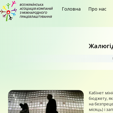
Головна
Про нас
Жалюгід
Кабінет мін
бюджету, як
на безпреце
місяць) і з