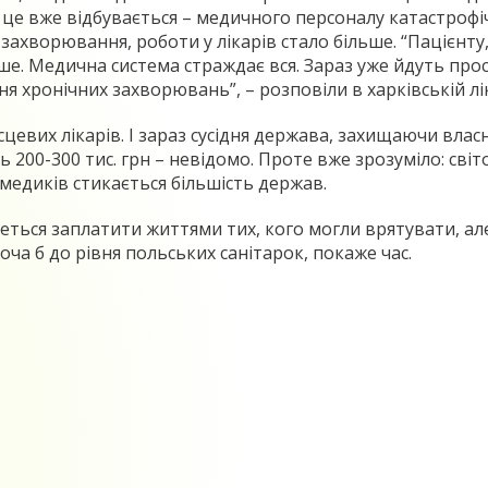
 І це вже відбувається – медичного персоналу катастроф
 захворювання, роботи у лікарів стало більше. “Пацієнту,
іше. Медична система страждає вся. Зараз уже йдуть прос
я хронічних захворювань”, – розповіли в харківській лік
місцевих лікарів. І зараз сусідня держава, захищаючи вла
 200-300 тис. грн – невідомо. Проте вже зрозуміло: сві
м медиків стикається більшість держав.
еться заплатити життями тих, кого могли врятувати, але
а б до рівня польських санітарок, покаже час.