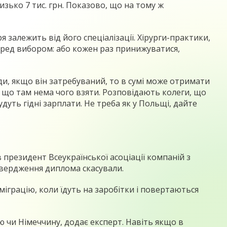
изько 7 тис. грн. Показово, що на тому ж
 залежить від його спеціалізації. Хірурги-практики,
 перед вибором: або кожен раз принижуватися,
ди, якщо він затребуваний, то в сумі може отримати
тому що там нема чого взяти. Розповідають колеги, що
удуть гідні зарплати. Не треба як у Польщі, дайте
 президент Всеукраїнської асоціації компаній з
твердження диплома скасували.
іграцію, коли їдуть на заробітки і повертаються
 чи Німеччину, додає експерт. Навіть якщо в