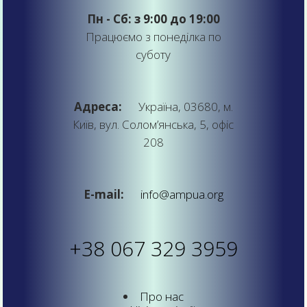
Пн - Сб: з 9:00 до 19:00
Працюємо з понеділка по
суботу
Адреса:
Україна, 03680, м.
Київ, вул. Солом’янська, 5, офіс
208
E-mail:
info@ampua.org
+38 067 329 3959
Про нас