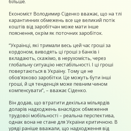
більше.
Економіст Володимир Сіденко вважає, що на тлі
карантинних обмежень все ще великий потік
коштів від заробітчан може мати інше
пояснення, окрім як поточних заробіток.
“Українці, які тримали весь цей час гроші за
кордоном, виводять ці гроші з банків і
вкладають, скажімо, в нерухомість, через
глобальну ситуацію нестабільності. І ці гроші
повертаються в Україну. Тому це не
обов’язково заробітки. Це можуть бути інші
гроші, й ця тенденція може певним чином
компенсувати”, – вважає Сіденко.
Він додав, що втратити декілька мільярдів
доларів надходжень внаслідок обмеження
трудової мобільності – реальна перспектива,
однак вона не стане для України критичною. В
уряді раніше вважали, що надходження від