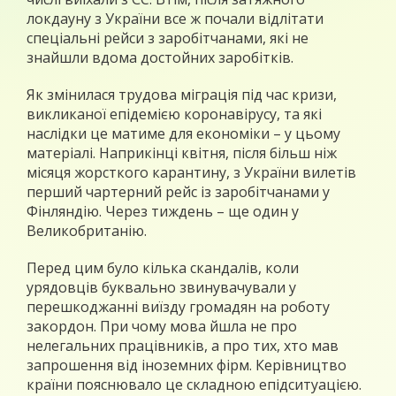
локдауну з України все ж почали відлітати
спеціальні рейси з заробітчанами, які не
знайшли вдома достойних заробітків.
Як змінилася трудова міграція під час кризи,
викликаної епідемією коронавірусу, та які
наслідки це матиме для економіки – у цьому
матеріалі. Наприкінці квітня, після більш ніж
місяця жорсткого карантину, з України вилетів
перший чартерний рейс із заробітчанами у
Фінляндію. Через тиждень – ще один у
Великобританію.
Перед цим було кілька скандалів, коли
урядовців буквально звинувачували у
перешкоджанні виїзду громадян на роботу
закордон. При чому мова йшла не про
нелегальних працівників, а про тих, хто мав
запрошення від іноземних фірм. Керівництво
країни пояснювало це складною епідситуацією.