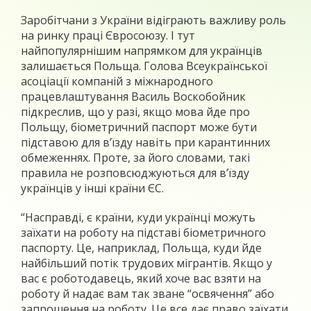
Заробітчани з України відіграють важливу роль
на ринку праці Євросоюзу. І тут
найпопулярнішим напрямком для українців
залишається Польща. Голова Всеукраїнської
асоціації компаній з міжнародного
працевлаштування Василь Воскобойник
підкреслив, що у разі, якщо мова йде про
Польщу, біометричний паспорт може бути
підставою для в’їзду навіть при карантинних
обмеженнях. Проте, за його словами, такі
правила не розповсюджуються для в’їзду
українців у інші країни ЄС.
“Насправді, є країни, куди українці можуть
заїхати на роботу на підставі біометричного
паспорту. Це, наприклад, Польща, куди йде
найбільший потік трудових мігрантів. Якщо у
вас є роботодавець, який хоче вас взяти на
роботу й надає вам так зване “освячення” або
запрошення на роботу. Це все дає право заїхати