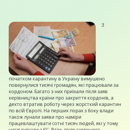
З
початком карантину в Україну вимушено
повернулися тисячі громадян, які працювали за
кордоном. Багато з них приїхали після заяв
керівництва країни про закриття кордонів, а
дехто втратив роботу через жорсткий карантин
по всій Європі. На перших порах з боку влади
також лунали заяви про наміри
працевлаштувати сотні тисяч людей, які у тому
числі виїхали з ЄС. Втім, після затяжного