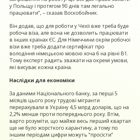
у Польщу і протягом 90 днів там легально
працювати”, – сказав Воскобойник.
Він додав, що для роботи у Чехії вже треба буде
робоча віза, але вона не дозволить працювати
в інших країнах ЄС. Для Німеччини окрім робочої
візи вже треба додати сертифікат про
володіння німецькою мовою хоча б на рівні B1.
Тому експерт радить зважати на окремі умови,
які висуває кожна країна.
Наслідки для економіки
За даними Національного банку, за перші 5
місяців цього року трудові мігранти
перерахували в Україну 4,5 млрд доларів, що на
2,2% менше проти попереднього року. Втім,
варто розуміти, що майже весь перший квартал
ще не було жорсткого карантину, а тому по
іншим періодам цифри можуть “просісти”