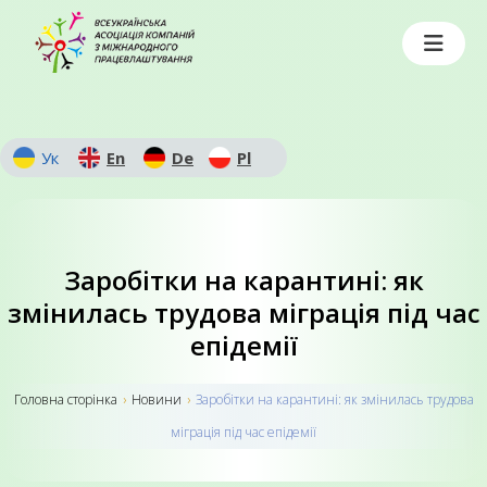
Ук
En
De
Pl
Заробітки на карантині: як
змінилась трудова міграція під час
епідемії
Головна сторiнка
›
Новини
›
Заробітки на карантині: як змінилась трудова
міграція під час епідемії