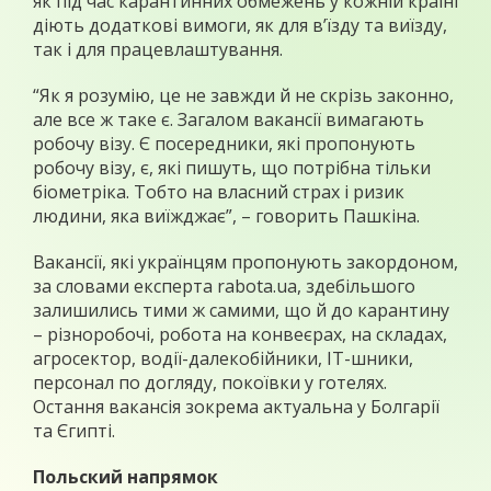
як під час карантинних обмежень у кожній країні
діють додаткові вимоги, як для в’їзду та виїзду,
так і для працевлаштування.
“Як я розумію, це не завжди й не скрізь законно,
але все ж таке є. Загалом вакансії вимагають
робочу візу. Є посередники, які пропонують
робочу візу, є, які пишуть, що потрібна тільки
біометріка. Тобто на власний страх і ризик
людини, яка виїжджає”, – говорить Пашкіна.
Вакансії, які українцям пропонують закордоном,
за словами експерта rabota.ua, здебільшого
залишились тими ж самими, що й до карантину
– різноробочі, робота на конвеєрах, на складах,
агросектор, водії-далекобійники, IT-шники,
персонал по догляду, покоївки у готелях.
Остання вакансія зокрема актуальна у Болгарії
та Єгипті.
Польский напрямок