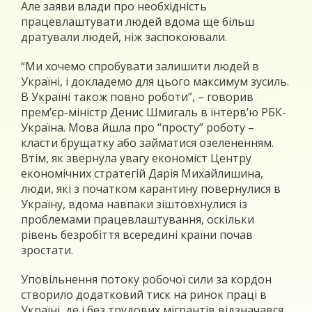
Але заяви влади про необхідність
працевлаштувати людей вдома ще більш
дратували людей, ніж заспокоювали.
“Ми хочемо спробувати залишити людей в
Україні, і докладемо для цього максимум зусиль.
В Україні також повно роботи”, – говорив
прем’єр-міністр Денис Шмигаль в інтерв’ю РБК-
Україна. Мова йшла про “просту” роботу –
класти брущатку або займатися озелененням.
Втім, як звернула увагу економіст Центру
економічних стратегій Дарія Михайлишина,
люди, які з початком карантину повернулися в
Україну, вдома навпаки зіштовхнулися із
проблемами працевлаштування, оскільки
рівень безробіття всередині країни почав
зростати.
Уповільнення потоку робочої сили за кордон
створило додатковий тиск на ринок праці в
Україні, де і без трудових мігрантів відзначався