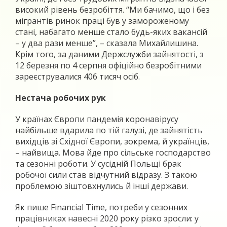
високий рівень безробіття. “Ми бачимо, що і без
мігрантів ринок праці був у замороженому
стані, набагато менше стало будь-яких вакансій
– у два рази менше”, – сказала Михайлишина.
Крім того, за даними Держслужби зайнятості, з
12 березня по 4 серпня офіційно безробітними
зареєструвалися 406 тисяч осіб.
Нестача робочих рук
У країнах Європи пандемія коронавірусу
найбільше вдарила по тій галузі, де зайнятість
вихідців зі Східної Європи, зокрема, й українців,
– найвища. Мова йде про сільське господарство
та сезонні роботи. У сусідній Польщі брак
робочої сили став відчутний відразу. З такою
проблемою зіштовхнулись й інші держави.
Як пише Financial Time, потреби у сезонних
працівниках навесні 2020 року різко зросли: у