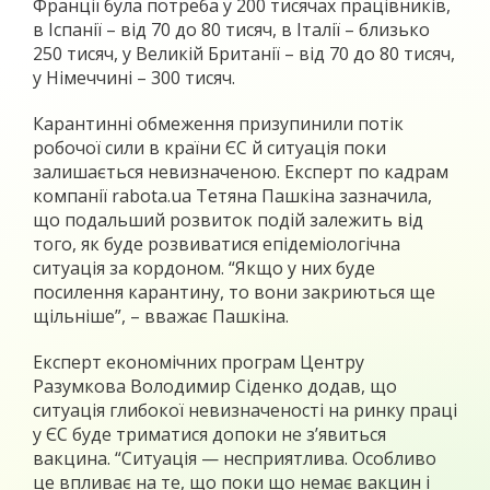
Франції була потреба у 200 тисячах працівників,
в Іспанії – від 70 до 80 тисяч, в Італії – близько
250 тисяч, у Великій Британії – від 70 до 80 тисяч,
у Німеччині – 300 тисяч.
Карантинні обмеження призупинили потік
робочої сили в країни ЄС й ситуація поки
залишається невизначеною. Експерт по кадрам
компанії rabota.ua Тетяна Пашкіна зазначила,
що подальший розвиток подій залежить від
того, як буде розвиватися епідеміологічна
ситуація за кордоном. “Якщо у них буде
посилення карантину, то вони закриються ще
щільніше”, – вважає Пашкіна.
Експерт економічних програм Центру
Разумкова Володимир Сіденко додав, що
ситуація глибокої невизначеності на ринку праці
у ЄС буде триматися допоки не з’явиться
вакцина. “Ситуація — несприятлива. Особливо
це впливає на те, що поки що немає вакцин і