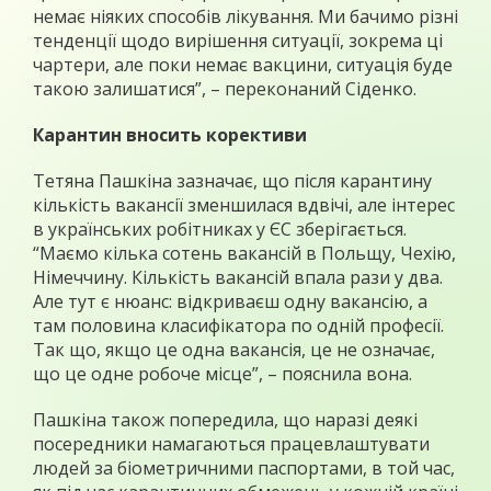
немає ніяких способів лікування. Ми бачимо різні
тенденції щодо вирішення ситуації, зокрема ці
чартери, але поки немає вакцини, ситуація буде
такою залишатися”, – переконаний Сіденко.
Карантин вносить корективи
Тетяна Пашкіна зазначає, що після карантину
кількість вакансії зменшилася вдвічі, але інтерес
в українських робітниках у ЄС зберігається.
“Маємо кілька сотень вакансій в Польщу, Чехію,
Німеччину. Кількість вакансій впала рази у два.
Але тут є нюанс: відкриваєш одну вакансію, а
там половина класифікатора по одній професії.
Так що, якщо це одна вакансія, це не означає,
що це одне робоче місце”, – пояснила вона.
Пашкіна також попередила, що наразі деякі
посередники намагаються працевлаштувати
людей за біометричними паспортами, в той час,