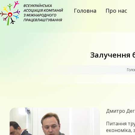
Головна
Про нас
Залучення бе
Голо
Дмитро Дегт
Питання тру
економіка, 