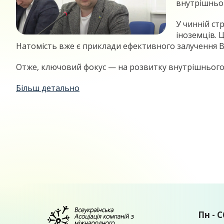
внутрішньог
У чинній ст
іноземців. 
Натомість вже є приклади ефективного залучення ВП
Отже, ключовий фокус — на розвитку внутрішнього п
Більш детально
Пн - С