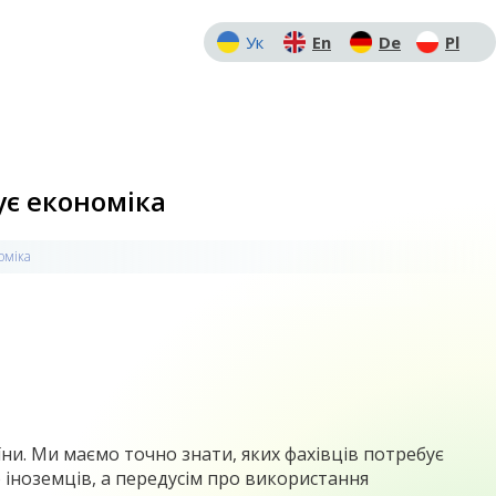
Ук
En
De
Pl
бує економіка
оміка
ни. Ми маємо точно знати, яких фахівців потребує
ро іноземців, а передусім про використання