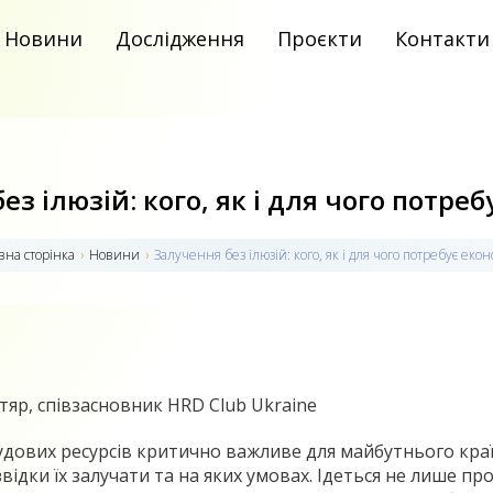
Новини
Дослідження
Проєкти
Контакти
з ілюзій: кого, як і для чого потре
вна сторiнка
›
Новини
›
Залучення без ілюзій: кого, як і для чого потребує екон
яр, співзасновник HRD Club Ukraine
дових ресурсів критично важливе для майбутнього краї
звідки їх залучати та на яких умовах. Ідеться не лише п