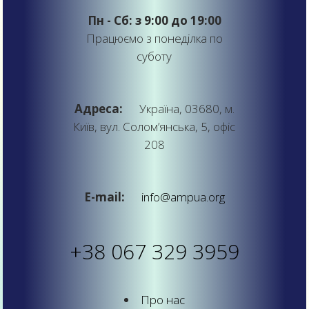
Пн - Сб: з 9:00 до 19:00
Працюємо з понеділка по
суботу
Адреса:
Україна, 03680, м.
Київ, вул. Солом’янська, 5, офіс
208
E-mail:
info@ampua.org
+38 067 329 3959
Про нас