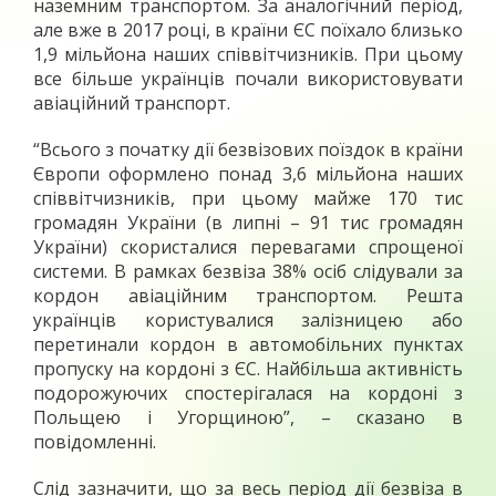
наземним транспортом. За аналогічний період,
але вже в 2017 році, в країни ЄС поїхало близько
1,9 мільйона наших співвітчизників. При цьому
все більше українців почали використовувати
авіаційний транспорт.
“Всього з початку дії безвізових поїздок в країни
Європи оформлено понад 3,6 мільйона наших
співвітчизників, при цьому майже 170 тис
громадян України (в липні – 91 тис громадян
України) скористалися перевагами спрощеної
системи. В рамках безвіза 38% осіб слідували за
кордон авіаційним транспортом. Решта
українців користувалися залізницею або
перетинали кордон в автомобільних пунктах
пропуску на кордоні з ЄС. Найбільша активність
подорожуючих спостерігалася на кордоні з
Польщею і Угорщиною”, – сказано в
повідомленні.
Слід зазначити, що за весь період дії безвіза в