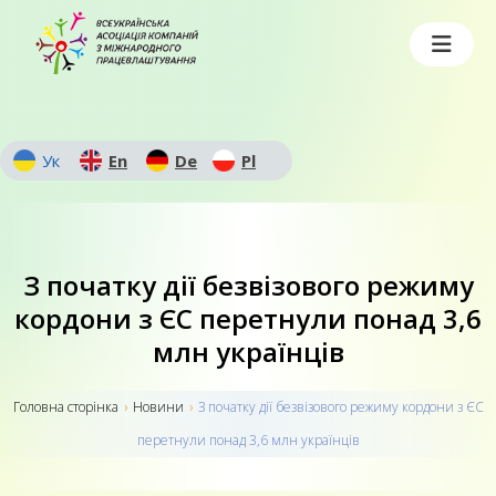
Ук
En
De
Pl
З початку дії безвізового режиму
кордони з ЄС перетнули понад 3,6
млн українців
Головна сторiнка
›
Новини
›
З початку дії безвізового режиму кордони з ЄС
перетнули понад 3,6 млн українців