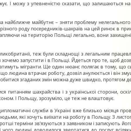
ує. І можу з упевненістю сказати, що залишаються на
 найближче майбутнє – зняти проблему нелегального пр
різного роду посередників-шахраїв на цей ринок в прин
отрапляючи на територію Польщі легально, вони захище
Великобританії, теж були складнощі з легальним працев
ми хочемо запустити і в Польщі. Йдеться про те, щоб 
тимуть мігранти. Ще один нюанс полягає в тому, що сь
о людина втрачає роботу, дозвіл анулюється і він зму
обитися згаданих змін можна дуже швидко, протягом дек
ися питанням шахрайства і з української сторони, оск
оном. І Польщу, зрозуміло, це теж не влаштовує.
 дипломатичні служби в Україні вже близько місяця пр
дьми, які хочуть виїхати на роботу в Польщу. З листо
оротші терміни зв’язуються з заявником і записують йог
і чого людині доводилося звертатися до послуг всіляк