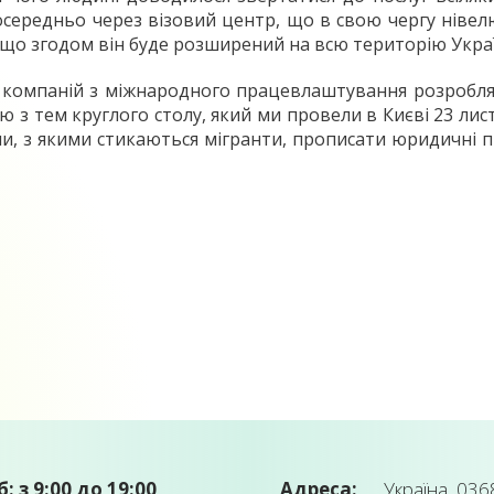
середньо через візовий центр, що в свою чергу нівел
, що згодом він буде розширений на всю територію Укра
єю компаній з міжнародного працевлаштування розробля
єю з тем круглого столу, який ми провели в Києві 23 ли
и, з якими стикаються мігранти, прописати юридичні п
б: з 9:00 до 19:00
Адреса:
Україна, 0368