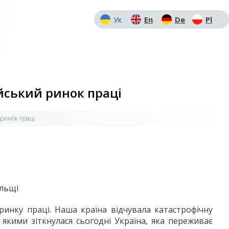
Ук
En
De
Pl
ейський ринок праці
 ринок праці
ольщі
ринку праці. Наша країна відчувала катастрофічну
з якими зіткнулася сьогодні Україна, яка переживає