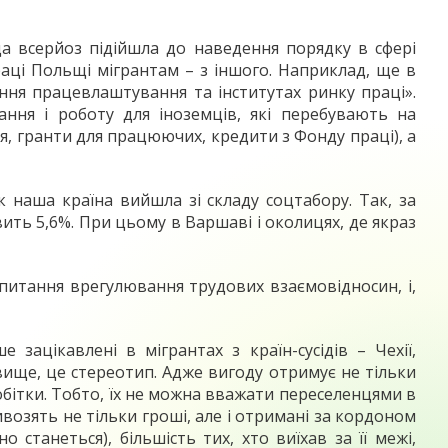
а всерйоз підійшла до наведення порядку в сфері
раці Польщі мігрантам – з іншого. Наприклад, ще в
ання працевлаштування та інститутах ринку праці».
ння і роботу для іноземців, які перебувають на
ня, гранти для працюючих, кредити з Фонду праці), а
к наша країна вийшла зі складу соцтабору. Так, за
ить 5,6%. При цьому в Варшаві і околицях, де якраз
 питання врегулювання трудових взаємовідносин, і,
ацікавлені в мігрантах з країн-сусідів – Чехії,
 явище, це стереотип. Адже вигоду отримує не тільки
робітки. Тобто, їх не можна вважати переселенцями в
ивозять не тільки гроші, але і отримані за кордоном
о станеться), більшість тих, хто виїхав за її межі,