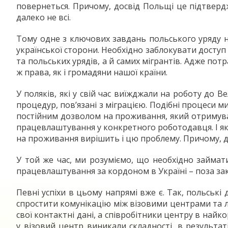
повернеться. Причому, досвід Польщі це підтвердж
далеко не всі.
Тому одне з ключових завдань польського уряду на
української сторони. Необхідно заблокувати доступ 
та польських урядів, а й самих мігрантів. Адже п
ж права, як і громадяни нашої країни.
У поляків, які у свій час виїжджали на роботу до 
процедур, пов’язані з міграцією. Подібні процеси 
постійним дозволом на проживання, який отримува
працевлаштування у конкретного роботодавця. І якщ
на проживання вирішить і цю проблему. Причому, д
У той же час, ми розуміємо, що необхідно займат
працевлаштування за кордоном в Україні – поза зак
Певні успіхи в цьому напрямі вже є. Так, польські
спростити комунікацію між візовими центрами та лю
свої контактні дані, а співробітники центру в найк
у візовий центр виникали складності, в результат