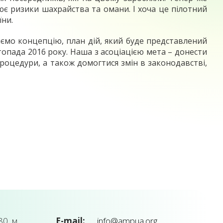
ює ризики шахрайства та омани. І хоча це пілотний
їни.
ємо концепцію, план дій, який буде представлений
стопада 2016 року. Наша з асоціацією мета – донести
роцедури, а також домогтися змін в законодавстві,
0, м.
E-mail:
info@ampua.org