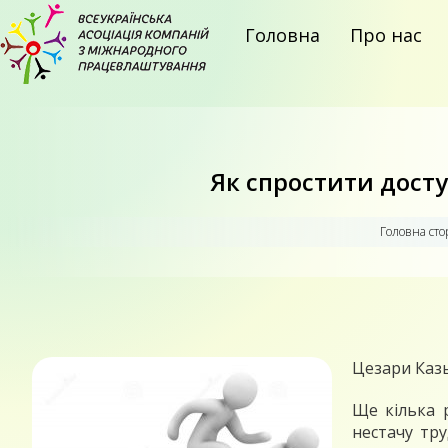
Головна
Про нас
Як спростити досту
Головна сто
Цезари Каз
Ще кілька 
нестачу тру