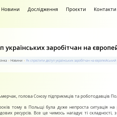
Новини
Дослідження
Проєкти
Контакти
п українських заробітчан на європ
рiнка
›
Новини
›
Як спростити доступ українських заробітчан на європейський
ьмерчак, голова Союзу підприємців та роботодавців П
років тому в Польщі була дуже непроста ситуація на 
дових ресурсів. Все це чимось нагадує ті складності, 