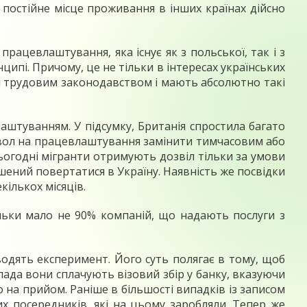
 постійне місце проживання в інших країнах дійсно
ацевлаштування, яка існує як з польської, так і з
ципі. Причому, це не тільки в інтересах українських
ні трудовим законодавством і мають абсолютно такі
лаштуванням. У підсумку, Британія спростила багато
дозвол на працевлаштування замінити тимчасовим або
огодні мігранти отримують дозвіл тільки за умови
шений повертатися в Україну. Наявність же посвідки
ількох місяців.
ільки мало не 90% компаній, що надають послуги з
оводять експеримент. Його суть полягає в тому, щоб
пада вони сплачують візовий збір у банку, вказуючи
о на прийом. Раніше в більшості випадків із записом
их посередників, які на цьому заробляли. Тепер же