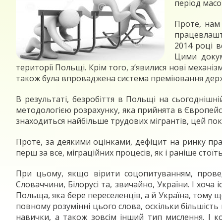
період масов
Проте, нам
працевлашту
2014 році в
Цими докум
території Польщі. Крім того, з’явилися нові механі
також була впроваджена система преміювання держ
В результаті, безробіття в Польщі на сьогоднішні
методологією розрахунку, яка прийнята в Європейсь
знаходиться найбільше трудових мігрантів, цей по
Проте, за деякими оцінками, дефіцит на ринку пра
перш за все, міграційних процесів, як і раніше стоїт
При цьому, якщо вірити соцопитуванням, проведе
Словаччини, Білорусі та, звичайно, України. І хоча
Польща, яка бере переселенців, а й Україна, тому щ
повному розумінні цього слова, оскільки більшість 
навички, а також зовсім інший тип мислення. І коли