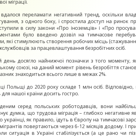
ої міграції.
 вдалося переламати негативний тренд, оскільки влад
вання, з одного боку, і спростила доступ на ринок п
ступили в силу закони «Про іноземців» і «Про просув
ентами було введено дозвіл на тимчасове перебува
зми, які стимулюють створення робочих місць (стажуван
службовців за працевлаштування безробітних осіб.
й день досягло найнижчої позначки з того моменту, я
кому союзі, на даний момент рівень безробіття станов
казник знаходиться всього лише в межах 2%.
ці Польщі до 2020 року складе 1 млн осіб. Відповідно,
ь для нашої країни досить гостро.
ним серед польських роботодавців, вони найбільше з
 існує думка, що трудова міграція – глибоко негативне
о українці, як правило, їдуть в Європу на тимчасові за
мігрантів повертаються через 6-12 місяців додому. І пр
 ситуація в Україні стабілізується (а це рано чи пізн