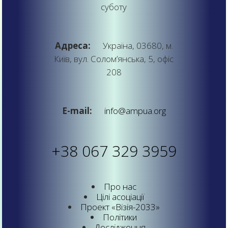
суботу
Адреса:
Україна, 03680, м.
Київ, вул. Солом’янська, 5, офіс
208
E-mail:
info@ampua.org
+38 067 329 3959
Про нас
Цілі асоціації
Проект «Візія-2033»
Політики
Дослідження