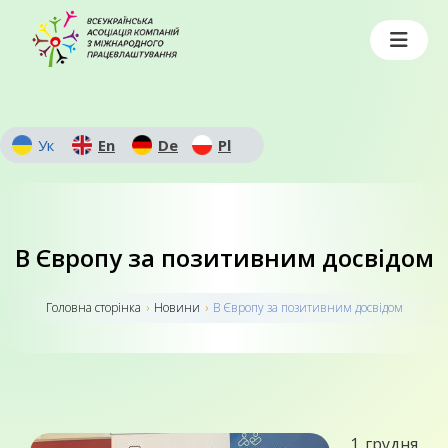
Ук
En
De
Pl
В Європу за позитивним досвідом
Головна сторiнка
›
Новини
›
В Європу за позитивним досвідом
1 грудня