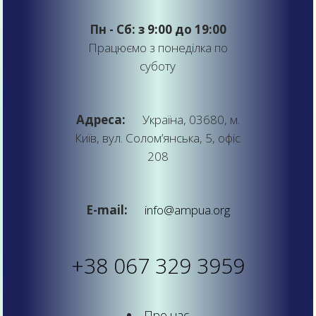
Пн - Сб: з 9:00 до 19:00
Працюємо з понеділка по
суботу
Адреса:
Україна, 03680, м.
Київ, вул. Солом’янська, 5, офіс
208
E-mail:
info@ampua.org
+38 067 329 3959
Про нас