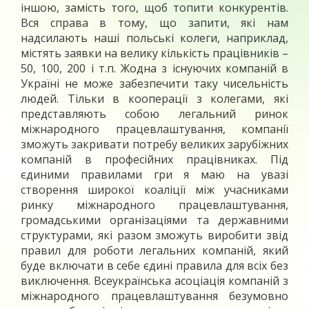
іншою, замість того, щоб топити конкурентів.
Вся справа в тому, що запити, які нам
надсилають наші польські колеги, наприклад,
містять заявки на велику кількість працівників –
50, 100, 200 і т.п. Жодна з існуючих компаній в
Україні не може забезпечити таку чисельність
людей. Тільки в кооперації з колегами, які
представляють собою легальний ринок
міжнародного працевлаштування, компанії
зможуть закривати потребу великих зарубіжних
компаній в професійних працівниках. Під
єдиними правилами гри я маю на увазі
створення широкої коаліції між учасниками
ринку міжнародного працевлаштування,
громадськими організаціями та державними
структурами, які разом зможуть виробити звід
правил для роботи легальних компаній, який
буде включати в себе єдині правила для всіх без
виключення. Всеукраїнська асоціація компаній з
міжнародного працевлаштування безумовно