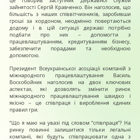
це говорив заступник Державної служби
зайнятості Сергій Кравченко. Він наголосив, що
більшість з наших співвітчизників, заробивши
гроші за кордоном, неодмінно повертаються
додому і в цій ситуації державі потрібно
подбати про них – допомогти з
працевлаштуванням, кредитуванням бізнесу,
забезпечити порадами та необхідною
допомогою.
Президент Всеукраїнської асоціації компаній з
міжнародного працевлаштування Василь
Воскобойник наголосив на двох ключових
аспектах, які дозволять змінити ринок
міжнародного працевлаштування швидко і
якісно – це співпраця і вироблення єдиних
правил гри.
“Що я маю на увазі під словом “співпраця”? На
ринку повинні залишитися тільки легальні
компанії, які будуть співпрацювати одна з