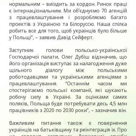
нормальним – виїздить за кордон. Ринок праці
є інтернаціональним. Ми об’єднуємо 70 агенцій
з працевлаштування і розробляємо багато
проектів з Україною та Білоруссю. Наша спілка
робить все для того, щоб українців було більше
у Польщі”, – заявив Давід Сейферт.
Заступник голови польсько-української
Господарчої палати, Олег Дубіш відзначив, що
його організація виступає за налагодження дуже
щільного діалогу між польськими
роботодавцями та українськими агенціями з
працевлаштування. “Останнім часом ми
спостерігаємо польські компанії, які шукають
робочу силу в Україні. За оцінками самих
поляків, Польща буде потребувати десь 4,5 млн
працівників з 2020 по 2030 роки”, – зазначив він.
Важливим питання також є повернення
українців на батьківщину та реінтеграція їх. Про