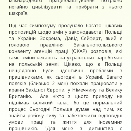
міжнародного працевлаштування потрібно
негайно цивілізувати та прибрати з нього
шахраїв.
Під час симпозіуму пролунало багато цікавих
пропозицій щодо змін у законодавстві Польщі
та України. Зокрема, Давід Сейферт, який є
головою правління Загальнопольського
конвенту агенцій праці (OKAP) розповів, які
саме зміни чекають на українських заробітчан
на польській землі. Цікаво, що в Польщі
нещодавно були ідентичні проблеми з
працівниками, як сьогодні в Україні. Багато
поляків (близько 2 млн) поїхали працювати у
країни Західної Європи, у Німеччину та Велику
Британію. Але ніхто з цього приводу не
піднімав великий галас, бо це нормальний
процес. Сьогодні Польща думає над тим, як
знайти робочу силу та забезпечити відповідні
умови праці та життя для іноземних
працівників. “Для мене з дитинства є