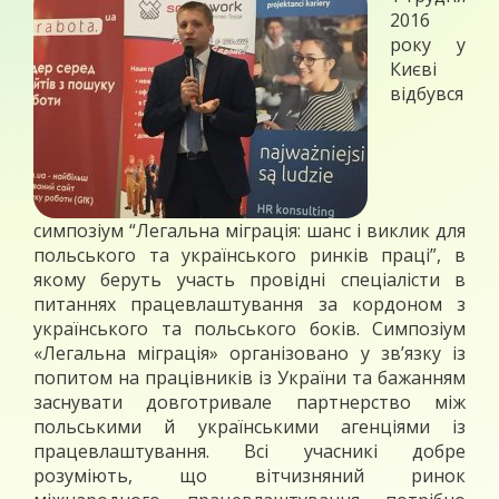
2016
року у
Києві
відбувся
симпозіум “Легальна міграція: шанс і виклик для
польського та українського ринків праці”, в
якому беруть участь провідні спеціалісти в
питаннях працевлаштування за кордоном з
українського та польського боків. Симпозіум
«Легальна міграція» організовано у зв’язку із
попитом на працівників із України та бажанням
заснувати довготривале партнерство між
польськими й українськими агенціями із
працевлаштування. Всі учасникі добре
розуміють, що вітчизняний ринок