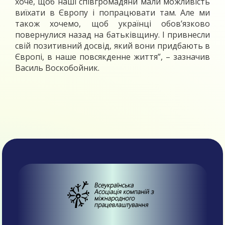
хоче, щоб наші співгромадяни мали можливість
виїхати в Європу і попрацювати там. Але ми
також хочемо, щоб українці обов’язково
повернулися назад на батьківщину. І привнесли
свій позитивний досвід, який вони придбають в
Європі, в наше повсякденне життя”, – зазначив
Василь Воскобойник.