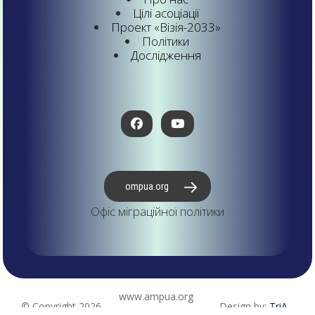
Цілі асоціації
Проект «Візія-2033»
Політики
Дослідження
ompua.org
Офіс міграційної політики
www.ampua.org
© Copyright 2026
Design by:
TriA