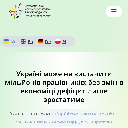
Ук
En
De
Pl
Україні може не вистачити
мільйонів працівників: без змін в
економіці дефіцит лише
зростатиме
Головна сторiнка
›
Новини
›
Україні може не вистачити мільйонів
працівників: без змін в економіці дефіцит лише зростатиме