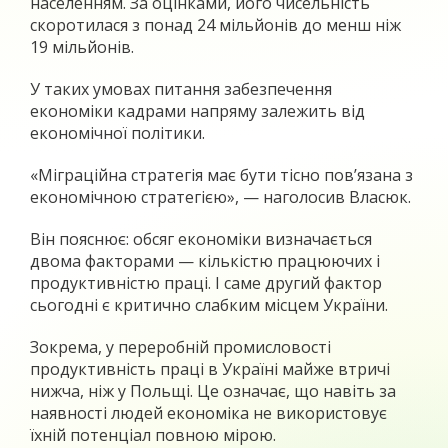
населенням. За оцінками, його чисельність
скоротилася з понад 24 мільйонів до менш ніж
19 мільйонів.
У таких умовах питання забезпечення
економіки кадрами напряму залежить від
економічної політики.
«Міграційна стратегія має бути тісно пов’язана з
економічною стратегією», — наголосив Власюк.
Він пояснює: обсяг економіки визначається
двома факторами — кількістю працюючих і
продуктивністю праці. І саме другий фактор
сьогодні є критично слабким місцем України.
Зокрема, у переробній промисловості
продуктивність праці в Україні майже втричі
нижча, ніж у Польщі. Це означає, що навіть за
наявності людей економіка не використовує
їхній потенціал повною мірою.