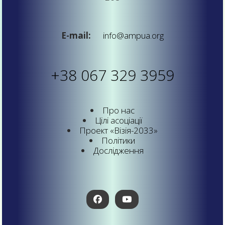
E-mail:
info@ampua.org
+38 067 329 3959
Про нас
Цілі асоціації
Проект «Візія-2033»
Політики
Дослідження