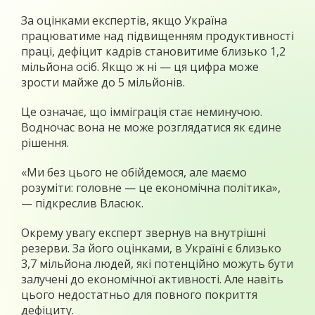
За оцінками експертів, якщо Україна
працюватиме над підвищенням продуктивності
праці, дефіцит кадрів становитиме близько 1,2
мільйона осіб. Якщо ж ні — ця цифра може
зрости майже до 5 мільйонів.
Це означає, що імміграція стає неминучою.
Водночас вона не може розглядатися як єдине
рішення.
«Ми без цього не обійдемося, але маємо
розуміти: головне — це економічна політика»,
— підкреслив Власюк.
Окрему увагу експерт звернув на внутрішні
резерви. За його оцінками, в Україні є близько
3,7 мільйона людей, які потенційно можуть бути
залучені до економічної активності. Але навіть
цього недостатньо для повного покриття
дефіциту.