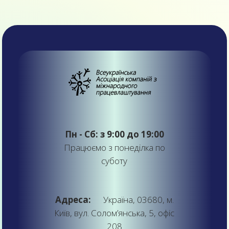
Пн - Сб: з 9:00 до 19:00
Працюємо з понеділка по
суботу
Адреса:
Україна, 03680, м.
Київ, вул. Солом’янська, 5, офіс
208