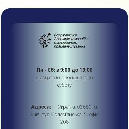
Пн - Сб: з 9:00 до 19:00
Працюємо з понеділка по
суботу
Адреса:
Україна, 03680, м.
Київ, вул. Солом’янська, 5, офіс
208