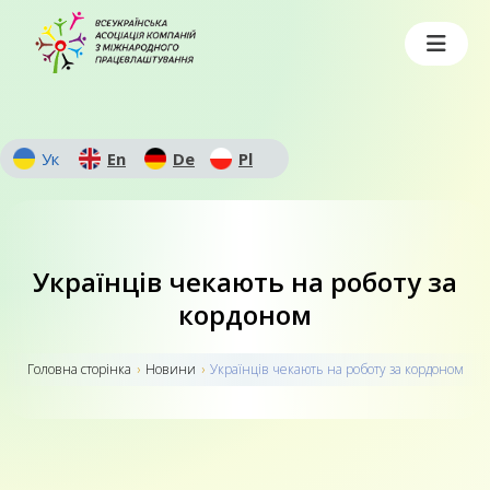
Ук
En
De
Pl
Українців чекають на роботу за
кордоном
Головна сторiнка
›
Новини
›
Українців чекають на роботу за кордоном