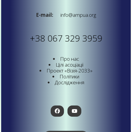
E-mail:
info@ampua.org
+38 067 329 3959
Про нас
Цілі асоціації
Проект «Візія-2033»
Політики
Дослідження