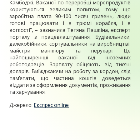
Камбоджі. Вакансії по переробці морепродуктів
користуються великим попитом, тому що
заробітна плата 90-100 тисяч гривень, люди
готові працювати і в трюмі корабля, і в
вогкості”, – зазначила Тетяна Пашкіна, експерт
порталу з працевлаштування. Будівельники,
далекобійники, сортувальники на виробництві,
майстри манікюру та перукарі. Це
найпоширеніші вакансії від іноземних
роботодавців. Зарплату обіцяють від тисячі
доларів. Виїжджаючи на роботу за кордон, слід
пам’ятати, що частина коштів доведеться
віддати за оформлення документів, проживання
та харчування.
Джерело:
Експрес online