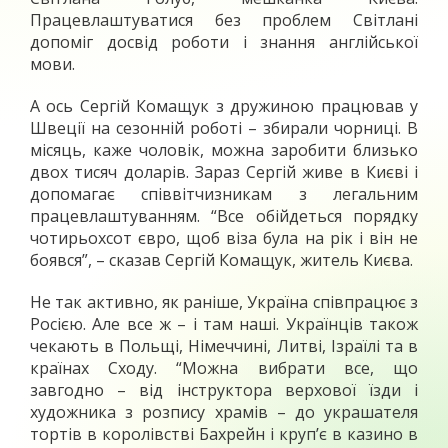
Працевлаштуватися без проблем Світлані
допоміг досвід роботи і знання англійської
мови.
А ось Сергій Комащук з дружиною працював у
Швеції на сезонній роботі – збирали чорниці. В
місяць, каже чоловік, можна заробити близько
двох тисяч доларів. Зараз Сергій живе в Києві і
допомагає співвітчизникам з легальним
працевлаштуванням. “Все обійдеться порядку
чотирьохсот євро, щоб віза була на рік і він не
боявся”, – сказав Сергій Комащук, житель Києва.
Не так активно, як раніше, Україна співпрацює з
Росією. Але все ж – і там наші. Українців також
чекають в Польщі, Німеччині, Литві, Ізраїлі та в
країнах Сходу. “Можна вибрати все, що
завгодно – від інструктора верхової їзди і
художника з розпису храмів – до украшателя
тортів в королівстві Бахрейн і круп’є в казино в