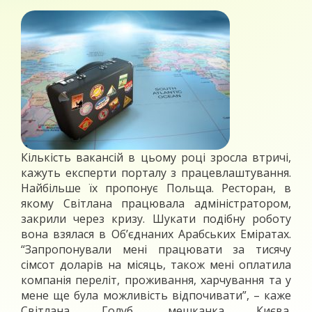
Кількість вакансій в цьому році зросла втричі,
кажуть експерти порталу з працевлаштування.
Найбільше їх пропонує Польща. Ресторан, в
якому Світлана працювала адміністратором,
закрили через кризу. Шукати подібну роботу
вона взялася в Об’єднаних Арабських Еміратах.
“Запропонували мені працювати за тисячу
сімсот доларів на місяць, також мені оплатила
компанія переліт, проживання, харчування та у
мене ще була можливість відпочивати”, – каже
Світлана Голуб, мешканка Києва.