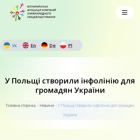
Ук
En
De
Pl
У Польщі створили інфолінію для
громадян України
Головна сторiнка
›
Новини
›
У Польщі створили інфолінію для громадян
України