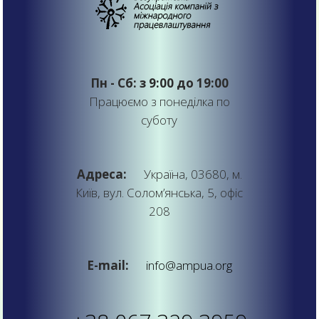
Пн - Сб: з 9:00 до 19:00
Працюємо з понеділка по
суботу
Адреса:
Україна, 03680, м.
Київ, вул. Солом’янська, 5, офіс
208
E-mail:
info@ampua.org