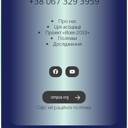
+38 067 329 3959
Про нас
Цілі асоціації
Проект «Візія-2033»
Політики
Дослідження
ompua.org
Офіс міграційної політики