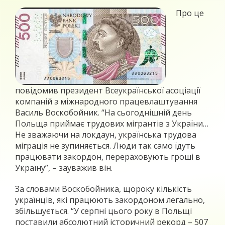
Про це
повідомив президент Всеукраїнської асоціації
компаній з міжнародного працевлаштування
Василь Воскобойник. “На сьогоднішній день
Польща приймає трудових мігрантів з України…
Не зважаючи на локдаун, українська трудова
міграція не зупиняється. Люди так само їдуть
працювати закордон, перераховують гроші в
Україну”, – зауважив він.
За словами Воскобойника, щороку кількість
українців, які працюють закордоном легально,
збільшується. “У серпні цього року в Польщі
поставили абсолютний історичний рекорд – 507