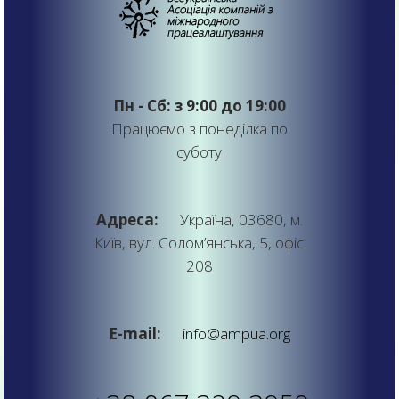
Пн - Сб: з 9:00 до 19:00
Працюємо з понеділка по
суботу
Адреса:
Україна, 03680, м.
Київ, вул. Солом’янська, 5, офіс
208
E-mail:
info@ampua.org