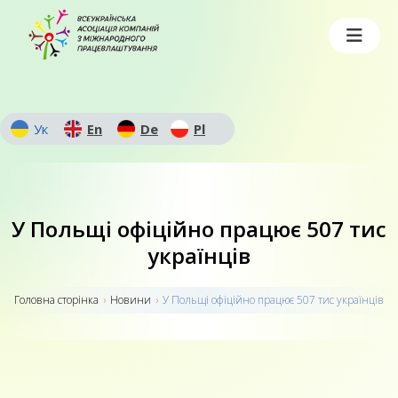
Ук
En
De
Pl
У Польщі офіційно працює 507 тис
українців
Головна сторiнка
›
Новини
›
У Польщі офіційно працює 507 тис українців