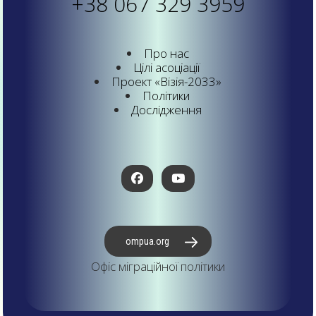
+38 067 329 3959
Про нас
Цілі асоціації
Проект «Візія-2033»
Політики
Дослідження
ompua.org
Офіс міграційної політики