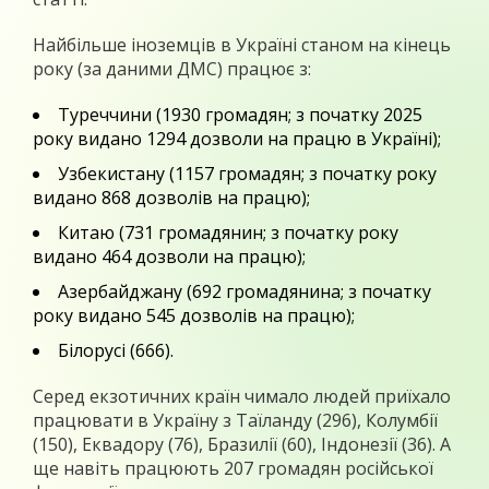
Найбільше іноземців в Україні станом на кінець
року (за даними ДМС) працює з:
Туреччини (1930 громадян; з початку 2025
року видано 1294 дозволи на працю в Україні);
Узбекистану (1157 громадян; з початку року
видано 868 дозволів на працю);
Китаю (731 громадянин; з початку року
видано 464 дозволи на працю);
Азербайджану (692 громадянина; з початку
року видано 545 дозволів на працю);
Білорусі (666).
Серед екзотичних країн чимало людей приїхало
працювати в Україну з Таїланду (296), Колумбії
(150), Еквадору (76), Бразилії (60), Індонезії (36). А
ще навіть працюють 207 громадян російської