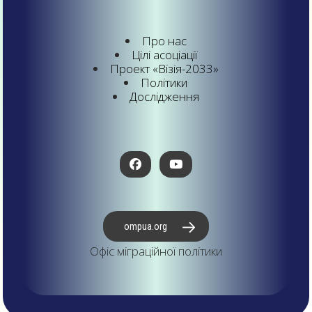
Про нас
Цілі асоціації
Проект «Візія-2033»
Політики
Дослідження
ompua.org
Офіс міграційної політики