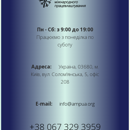
Пн - Сб: з 9:00 до 19:00
Працюємо з понеділка по
суботу
Адреса:
Україна, 03680, м.
Київ, вул. Солом’янська, 5, офіс
208
E-mail:
info@ampua.org
+38 067 329 3959