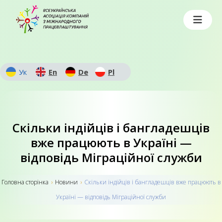
Ук
En
De
Pl
Скільки індійців і бангладешців
вже працюють в Україні —
відповідь Міграційної служби
Головна сторiнка
›
Новини
›
Скільки індійців і бангладешців вже працюють в
Україні — відповідь Міграційної служби