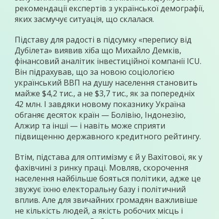
рекомендації експертів з української демографії,
яких засмучує ситуація, що склалася.
Підставу для радості в підсумку «перепису від
Дубілета» виявив хіба що Михайло Демків,
фінансовий аналітик інвестиційної компанії ICU.
Він підрахував, що за новою соціологією
український ВВП на душу населення становить
майже $4,2 тис., а не $3,7 тис., як за попередніх
42 млн. І завдяки новому показнику Україна
обганяє десяток країн — Болівію, Індонезію,
Алжир та інші — і навіть може сприяти
підвищенню державного кредитного рейтингу.
Втім, підстава для оптимізму є й у Вахітової, як у
фахівчині з ринку праці. Мовляв, скорочення
населення найбільше бояться політики, адже це
звужує їхню електоральну базу і політичний
вплив. Але для звичайних громадян важливіше
не кількість людей, а якість робочих місць і