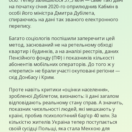
осіб. Тепер залишилося 37,3 млн — саме такі дані
на початку січня 2020-го оприлюднив Кабмін в
особі його міністра Дмитра Дубілета,
спираючись на дані так званого електронного
перепису.
Багато соціологів поспішили заперечити цей
метод, заснований не на ретельному обході
квартир і будинків, а на аналізі реєстрів, даних
Пенсійного фонду (ПФ) і показників кількості
абонентів мобільних операторів. До того ж у
«переписі» не брали участі окуповані регіони —
схід Донбасу і Крим.
Проте навіть критики «оцінки населення»,
зробленої Дубілетом, визнають: її дані загалом
відповідають реальному стану справ. А значить,
показник чисельності людей, які мешкають у
країні, пробив психологічний бар’єр 40 млн. За
кількістю жителів Україна тепер поступається
своїй сусідці Польщі, яка стала Меккою для