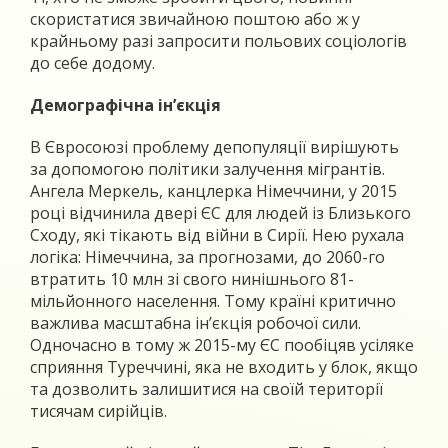
скористатися звичайною поштою або ж у
крайньому разі запросити польових соціологів
до себе додому.
Демографічна ін’єкція
В Євросоюзі проблему депопуляції вирішують
за допомогою політики залучення мігрантів.
Ангела Меркель, канцлерка Німеччини, у 2015
році відчинила двері ЄС для людей із Близького
Сходу, які тікають від війни в Сирії. Нею рухала
логіка: Німеччина, за прогнозами, до 2060-го
втратить 10 млн зі свого нинішнього 81-
мільйонного населення. Тому країні критично
важлива масштабна ін’єкція робочої сили.
Одночасно в тому ж 2015-му ЄС пообіцяв усіляке
сприяння Туреччині, яка не входить у блок, якщо
та дозволить залишитися на своїй території
тисячам сирійців.