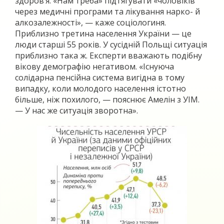
здоров’я. «Нам треба» підтягувати «чоловіків
через медичні програми та лікування нарко- й
алкозалежності», — каже соціологиня.
Приблизно третина населення України — це
люди старші 55 років. У сусідній Польщі ситуація
приблизно така ж. Експерти вважають подібну
вікову демографію негативом. «Існуюча
солідарна пенсійна система вигідна в тому
випадку, коли молодого населення істотно
більше, ніж похилого, — пояснює Амелін з УІМ.
— У нас же ситуація зворотна».