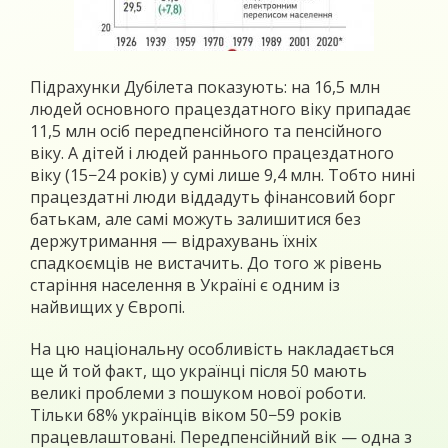
Підрахунки Дубілета показують: на 16,5 млн
людей основного працездатного віку припадає
11,5 млн осіб передпенсійного та пенсійного
віку. А дітей і людей раннього працездатного
віку (15−24 років) у сумі лише 9,4 млн. Тобто нині
працездатні люди віддадуть фінансовий борг
батькам, але самі можуть залишитися без
держутримання — відрахувань їхніх
спадкоємців не вистачить. До того ж рівень
старіння населення в Україні є одним із
найвищих у Європі.
На цю національну особливість накладається
ще й той факт, що українці після 50 мають
великі проблеми з пошуком нової роботи.
Тільки 68% українців віком 50−59 років
працевлаштовані. Передпенсійний вік — одна з