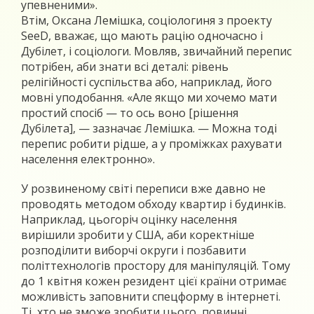
упевненими».
Втім, Оксана Лемішка, соціологиня з проекту
SeeD, вважає, що мають рацію одночасно і
Дубілет, і соціологи. Мовляв, звичайний перепис
потрібен, аби знати всі деталі: рівень
релігійності суспільства або, наприклад, його
мовні уподобання. «Але якщо ми хочемо мати
простий спосіб — то ось воно [рішення
Дубілета], — зазначає Лемішка. — Можна тоді
перепис робити рідше, а у проміжках рахувати
населення електронно».
У розвиненому світі переписи вже давно не
проводять методом обходу квартир і будинків.
Наприклад, цьогоріч оцінку населення
вирішили зробити у США, аби коректніше
розподілити виборчі округи і позбавити
політтехнологів простору для маніпуляцій. Тому
до 1 квітня кожен резидент цієї країни отримає
можливість заповнити спецформу в інтернеті.
Ті, хто не зможе зробити цього, повинні