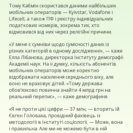
Тому Кабмін скористався даними найбільших
мобільних операторів — Kyivstar, Vodafone і
Lifecell, а також ПФ і реєстру індивідуальних
податкових номерів, зокрема тих, хто
відмовився від них через релігійні причини.
«У мене є сумніви щодо сумісності даних із
різних категорій в одному дослідженні», — каже
Елла Лібанова, директорка Інституту демографії
Академії наук. На її думку, кількість абонентів
мобільних операторів може коректно
відображати населення середнього віку, але
воно не враховує дітей. «Тому держава
обов’язково повинна знайти 4 млрд грн на
реальний перепис», — каже демографиня.
«Я не проти цієї цифри — 37 млн, — вторить їй
Євген Головаха, провідний фахівець із
методології в Інституті соціології. — Може, вона
і правильна. Але ми не можемо бути в ній