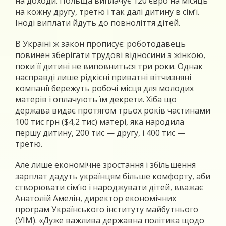
на доходи. Польща виплачує 120 євро на місяць
на кожну другу, третю і так далі дитину в сім’ї.
Іноді виплати йдуть до повноліття дітей.
В Україні ж закон прописує: роботодавець
повинен зберігати трудові відносини з жінкою,
поки її дитині не виповниться три роки. Однак
насправді лише рідкісні приватні вітчизняні
компанії бережуть робочі місця для молодих
матерів і оплачують їм декрети. Хіба що
держава видає протягом трьох років частинами
100 тис грн ($4,2 тис) матері, яка народила
першу дитину, 200 тис — другу, і 400 тис —
третю.
Але лише економічне зростання і збільшення
зарплат дадуть українцям більше комфорту, аби
створювати сім’ю і народжувати дітей, вважає
Анатолій Амелін, директор економічних
програм Українського інституту майбутнього
(УІМ). «Дуже важлива державна політика щодо