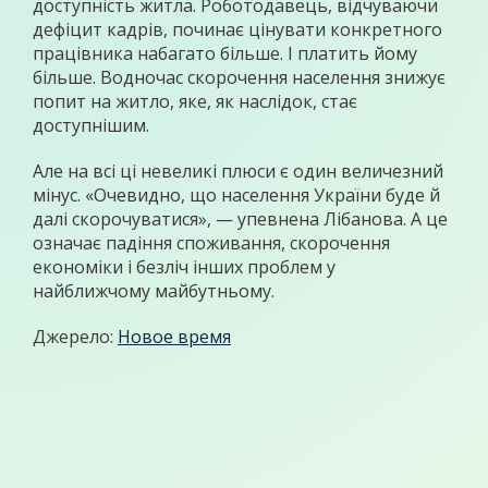
доступність житла. Роботодавець, відчуваючи
дефіцит кадрів, починає цінувати конкретного
працівника набагато більше. І платить йому
більше. Водночас скорочення населення знижує
попит на житло, яке, як наслідок, стає
доступнішим.
Але на всі ці невеликі плюси є один величезний
мінус. «Очевидно, що населення України буде й
далі скорочуватися», — упевнена Лібанова. А це
означає падіння споживання, скорочення
економіки і безліч інших проблем у
найближчому майбутньому.
Джерело:
Новое время