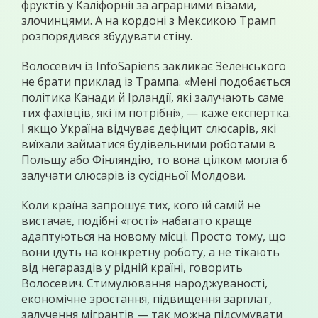
фруктів у Каліфорнії за аграрними візами,
злочинцями. А на кордоні з Мексикою Трамп
розпорядився збудувати стіну.
Волосевич із InfoSapiens закликає Зеленського
не брати приклад із Трампа. «Мені подобається
політика Канади й Ірландії, які залучають саме
тих фахівців, які їм потрібні», — каже експертка.
І якщо Україна відчуває дефіцит слюсарів, які
виїхали займатися будівельними роботами в
Польщу або Фінляндію, то вона цілком могла б
залучати слюсарів із сусідньої Молдови.
Коли країна запрошує тих, кого їй самій не
вистачає, подібні «гості» набагато краще
адаптуються на новому місці. Просто тому, що
вони їдуть на конкретну роботу, а не тікають
від негараздів у рідній країні, говорить
Волосевич. Стимулювання народжуваності,
економічне зростання, підвищення зарплат,
залучення мігрантів — так можна підсумувати