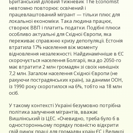
Британський діловий тижневик The Economist
невтомно повторює: освічений і
працевлаштований мігрант — тільки плюс для
локальної економіки. Така людина працює,
створює ВВП і платить податки. Подібні плюси
особливо актуальні для Східної Європи, яка
переживає справжню кризу депопуляції. Естонія
втратила 17% населення віж моменту
відновлення незалежності. Найдинамічніше в ЄС
скорочується населення Болгарії, яка до 2050-го
має втратити 2 млн громадян зі своїх нинішніх
7,2 млн. Загалом населення Східної Європи (не
рахуючи пострадянських країн), за даними ООН,
із 1990 року скоротилося на 6%, тобто на 18 млн
осіб.
У такому контексті Україні безумовно потрібна
політика залучення мігрантів, вважає
Вишлінський із ЦЕС. «Очевидно, треба було б в
односторонньому порядку повністю відкрити
свій ринок праці для громадян країн ЄС і Великої