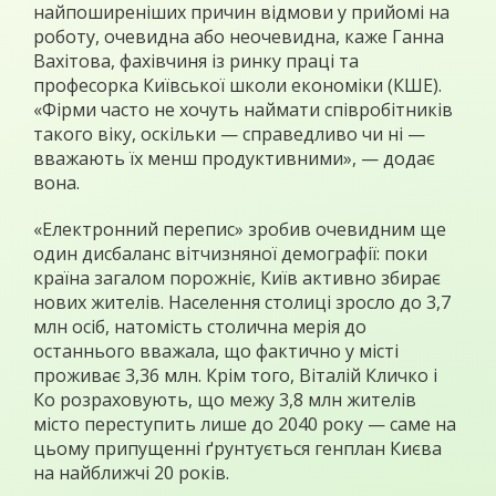
найпоширеніших причин відмови у прийомі на
роботу, очевидна або неочевидна, каже Ганна
Вахітова, фахівчиня із ринку праці та
професорка Київської школи економіки (КШЕ).
«Фірми часто не хочуть наймати співробітників
такого віку, оскільки — справедливо чи ні —
вважають їх менш продуктивними», — додає
вона.
«Електронний перепис» зробив очевидним ще
один дисбаланс вітчизняної демографії: поки
країна загалом порожніє, Київ активно збирає
нових жителів. Населення столиці зросло до 3,7
млн осіб, натомість столична мерія до
останнього вважала, що фактично у місті
проживає 3,36 млн. Крім того, Віталій Кличко і
Ко розраховують, що межу 3,8 млн жителів
місто переступить лише до 2040 року — саме на
цьому припущенні ґрунтується генплан Києва
на найближчі 20 років.