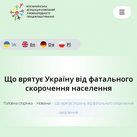
Ук
En
De
Pl
Що врятує Україну від фатального
скорочення населення
Головна сторiнка
›
Новини
›
Що врятує Україну від фатального скорочення
населення