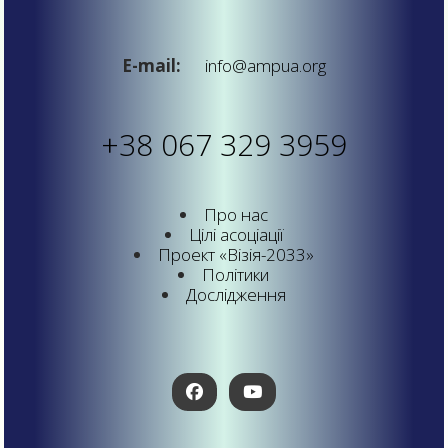
E-mail:
info@ampua.org
+38 067 329 3959
Про нас
Цілі асоціації
Проект «Візія-2033»
Політики
Дослідження