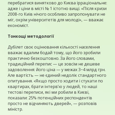
перебратися винятково до Києва ірраціональне:
адже і ціни в місті № 1 істотно вищі. «Після кризи
2008-го Київ нічого особливо запропонувати не
міг, окрім університетів для молоді», — вважає
економіст.
Тонкощі методології
Дубілет своє оцінювання кількості населення
вважає вдалим бодай тому, що його зробили
практично безкоштовно. За його словами,
традиційний перепис — це зовсім не дешеве
задоволення: його ціна — у межах 3−4 млрд грн.
Але вартість — не єдиний недолік стандартного
опитування. «Якщо просто ходити і стукати по
квартирах, брати інтерв’ю у людей, то наші
тестові переписи, які ми робили в Києві,
показали: 25% потенційних респондентів
просто не відчиняють дверей», — розповів
міністр.