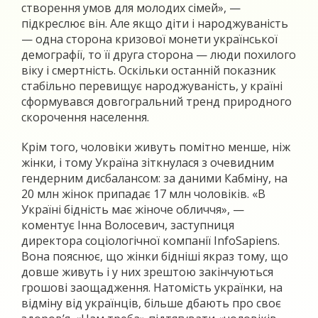
створення умов для молодих сімей», —
підкреслює він. Але якщо діти і народжуваність
— одна сторона кризової монети української
демографії, то її друга сторона — люди похилого
віку і смертність. Оскільки останній показник
стабільно перевищує народжуваність, у країні
сформувався довгогральний тренд природного
скорочення населення.
Крім того, чоловіки живуть помітно менше, ніж
жінки, і тому Україна зіткнулася з очевидним
гендерним дисбалансом: за даними Кабміну, на
20 млн жінок припадає 17 млн чоловіків. «В
Україні бідність має жіноче обличчя», —
коментує Інна Волосевич, заступниця
директора соціологічної компанії InfoSapiens.
Вона пояснює, що жінки бідніші якраз тому, що
довше живуть і у них зрештою закінчуються
грошові заощадження. Натомість українки, на
відміну від українців, більше дбають про своє