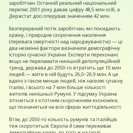
заробітчан. Останній реальний національний
перепис 2001 року давав цифру 48,5 млн осіб, а
Держстат досі оперував значенням 42 млн.
Безперервний потік заробітчан, які покидають
країну, і природне скорочення населення
(перевага смертності над народжуваністю) — ці
два незмінні фактори визначили демографічну
історію сучасної України. Експерти переконані:
якщо не переламати нинішній депопуляційний
тренд, держава до 2050-го втратить ще 10 млн
людей — жити в ній будуть 26,0−26,9 млн. А це
вдвічі з гаком менше людей, ніж населяє сучасну
Італію, і всього на 7 млн більше кількості
жителів нинішньої Румунії. У підсумку Україна
зіткнеться з істотним скороченням економіки,
що позначиться на всіх сферах життєдіяльності.
Втім, до 2050-го кількість румунів та італійців
теж скоротиться: Європа й сама переживає
демографічну кризу, до того ж на сході