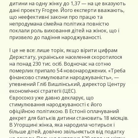
дитини на одну жінку до 1,37 — на це вказують
дані проекту Frogee. Його експерти вважають,
що неефективні закони про працю та
непродумана сімейна політика повністю
поклали роль виховання дітей на жінок, що і
призвело до падіння народжуваності.
І це не все: лише торік, якщо вірити цифрам
Держстату, українське населення скоротилося
на понад 230 тис. осіб. Водночас на сотню
померлих припало 54 новонароджених. «Треба
фінансово стимулювати народжуваність», —
упевнений Гліб Вишлінський, директор Центру
економічної стратегії (ЦЕС).
Євросоюз уже давно декларує, що
стимулювання народжуваності є його
офіційною політикою. В Естонії оплачуваний
декрет для батьків дитини становить 18 місяців.
В Угорщині жінка, яка народила чотирьох і
більше дітей, довічно звільняється від податку