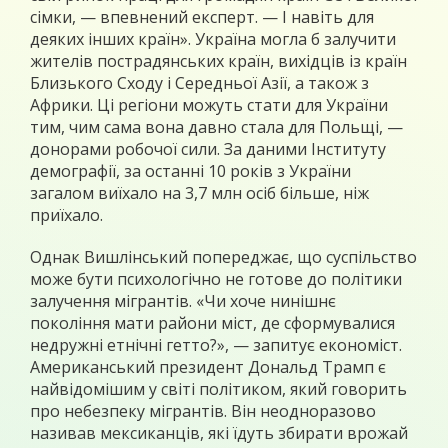
сімки, — впевнений експерт. — І навіть для
деяких інших країн». Україна могла б залучити
жителів пострадянських країн, вихідців із країн
Близького Сходу і Середньої Азії, а також з
Африки. Ці регіони можуть стати для України
тим, чим сама вона давно стала для Польщі, —
донорами робочої сили. За даними Інституту
демографії, за останні 10 років з України
загалом виїхало на 3,7 млн осіб більше, ніж
приїхало.
Однак Вишлінський попереджає, що суспільство
може бути психологічно не готове до політики
залучення мігрантів. «Чи хоче нинішнє
покоління мати райони міст, де сформувалися
недружні етнічні гетто?», — запитує економіст.
Американський президент Дональд Трамп є
найвідомішим у світі політиком, який говорить
про небезпеку мігрантів. Він неодноразово
називав мексиканців, які їдуть збирати врожай