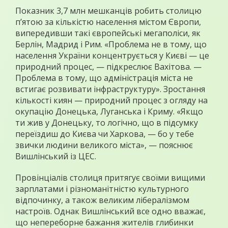
Показник 3,7 млн мешканців робить столицю
п’ятою за кількістю населення містом Європи,
випередивши такі європейські мегаполіси, як
Берлін, Мадрид і Рим. «Проблема не в тому, що
населення України концентрується у Києві — це
природний процес, — підкреслює Вахітова. —
Проблема в тому, що адміністрація міста не
встигає розвивати інфраструктуру». Зростання
кількості киян — природний процес з огляду на
окупацію Донецька, Луганська і Криму. «Якщо
ти жив у Донецьку, то логічно, що в підсумку
переїздиш до Києва чи Харкова, — бо у тебе
звички людини великого міста», — пояснює
Вишлінський із ЦЕС.
Провінціалів столиця притягує своїми вищими
зарплатами і різноманітністю культурного
відпочинку, а також великим лібералізмом
настроїв. Однак Вишлінський все одно вважає,
що непереборне бажання жителів глибинки