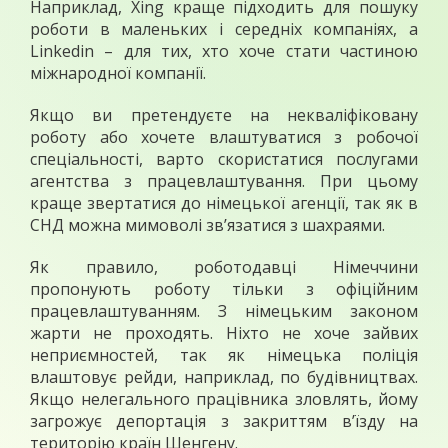
Наприклад, Xing краще підходить для пошуку
роботи в маленьких і середніх компаніях, а
Linkedin – для тих, хто хоче стати частиною
міжнародної компанії.
Якщо ви претендуєте на некваліфіковану
роботу або хочете влаштуватися з робочої
спеціальності, варто скористатися послугами
агентства з працевлаштування. При цьому
краще звертатися до німецької агенції, так як в
СНД можна мимоволі зв’язатися з шахраями.
Як правило, роботодавці Німеччини
пропонують роботу тільки з офіційним
працевлаштуванням. З німецьким законом
жарти не проходять. Ніхто не хоче зайвих
неприємностей, так як німецька поліція
влаштовує рейди, наприклад, по будівництвах.
Якщо нелегального працівника зловлять, йому
загрожує депортація з закриттям в’їзду на
територію країн Шенгену.