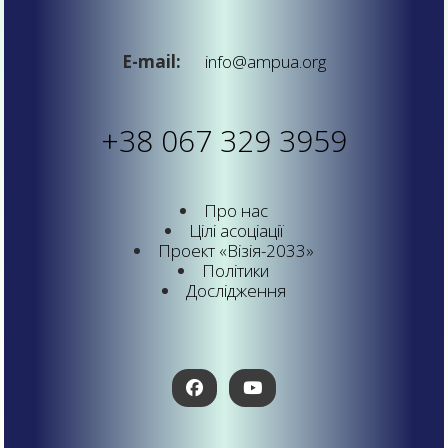
E-mail:
info@ampua.org
+38 067 329 3959
Про нас
Цілі асоціації
Проект «Візія-2033»
Політики
Дослідження