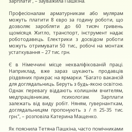
зарплати”, – зауважила Пашкіна.
Професіоналам арматурникам або мулярам
можуть платити 8 євро за годину роботи, що
дозволяє заробляти до 60 тисяч гривень
щомісяця. Житло, транспорт, інструмент надає
роботодавець. Електрики з досвідом роботи
можуть отримувати 50 тис., робочі на монтаж
устаткування – 27 тис. грн.
Є в Німеччині місце некваліфікованій праці.
Наприклад, вже зараз шукають продавців
різдвяних прикрас на ярмарки. “Багато вакансій
для доглядальниць. Беруть з будь-якою освітою.
Однак перевагу віддають колишнім вчителям,
медпрацівникам, психологам. Зарплати
залежать від виду робіт. Няням, гувернанткам,
доглядальницям пропонують з / п 25-35 тис.
грн.”, – розповіла Катерина Мащенко.
Як пояснила Тетяна Пашкіна, часто помічниками