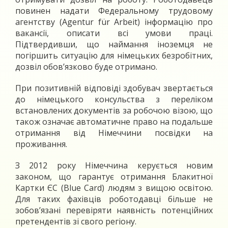
повинен надати Федеральному трудовому
агентству (Agentur für Arbeit) інформацію про
вакансії, описати всі умови праці.
Підтвердивши, що наймання іноземця не
погіршить ситуацію для німецьких безробітних,
дозвіл обов’язково буде отримано.
При позитивній відповіді здобувач звертається
до німецького консульства з переліком
встановлених документів за робочою візою, що
також означає автоматичне право на подальше
отримання від Німеччини посвідки на
проживання.
З 2012 року Німеччина керується новим
законом, що гарантує отримання Блакитної
Картки ЄС (Blue Card) людям з вищою освітою.
Для таких фахівців роботодавці більше не
зобов’язані перевіряти наявність потенційних
претендентів зі свого регіону.