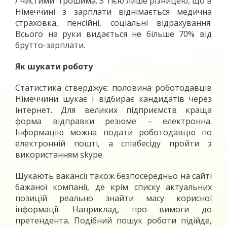
/ чистими” грошима. З тією лише різницею, що в
Німеччині з зарплати віднімається медична
страховка, пенсійні, соціальні відрахування.
Всього на руки видається не більше 70% від
брутто-зарплати.
Як шукати роботу
Статистика стверджує: половина роботодавців
Німеччини шукає і відбирає кандидатів через
інтернет. Для великих підприємств краща
форма відправки резюме – електронна.
Інформацію можна подати роботодавцю по
електронній пошті, а співбесіду пройти з
використанням skype.
Шукають вакансії також безпосередньо на сайті
бажаної компанії, де крім списку актуальних
позицій реально знайти масу корисної
інформації. Наприклад, про вимоги до
претендента. Подібний пошук роботи підійде,