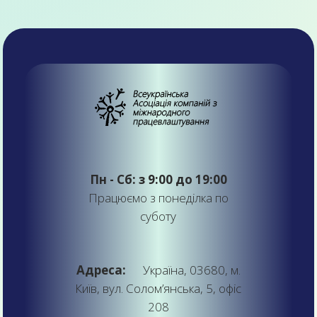
Пн - Сб: з 9:00 до 19:00
Працюємо з понеділка по
суботу
Адреса:
Україна, 03680, м.
Київ, вул. Солом’янська, 5, офіс
208