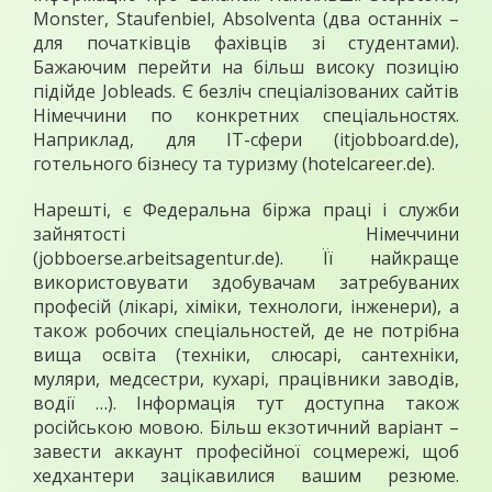
Monster, Staufenbiel, Absolventa (два останніх –
для початківців фахівців зі студентами).
Бажаючим перейти на більш високу позицію
підійде Jobleads. Є безліч спеціалізованих сайтів
Німеччини по конкретних спеціальностях.
Наприклад, для IT-сфери (itjobboard.de),
готельного бізнесу та туризму (hotelcareer.de).
Нарешті, є Федеральна біржа праці і служби
зайнятості Німеччини
(jobboerse.arbeitsagentur.de). Її найкраще
використовувати здобувачам затребуваних
професій (лікарі, хіміки, технологи, інженери), а
також робочих спеціальностей, де не потрібна
вища освіта (техніки, слюсарі, сантехніки,
муляри, медсестри, кухарі, працівники заводів,
водії …). Інформація тут доступна також
російською мовою. Більш екзотичний варіант –
завести аккаунт професійної соцмережі, щоб
хедхантери зацікавилися вашим резюме.