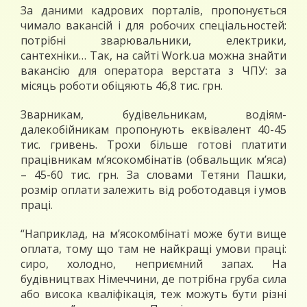
За даними кадрових порталів, пропонується
чимало вакансій і для робочих спеціальностей:
потрібні зварювальники, електрики,
сантехніки… Так, на сайті Work.ua можна знайти
вакансію для оператора верстата з ЧПУ: за
місяць роботи обіцяють 46,8 тис. грн.
Зварникам, будівельникам, водіям-
далекобійникам пропонують еквівалент 40-45
тис. гривень. Трохи більше готові платити
працівникам м’ясокомбінатів (обвальщик м’яса)
– 45-60 тис. грн. За словами Тетяни Пашки,
розмір оплати залежить від роботодавця і умов
праці.
“Наприклад, на м’ясокомбінаті може бути вище
оплата, тому що там не найкращі умови праці:
сиро, холодно, неприємний запах. На
будівництвах Німеччини, де потрібна груба сила
або висока кваліфікація, теж можуть бути різні