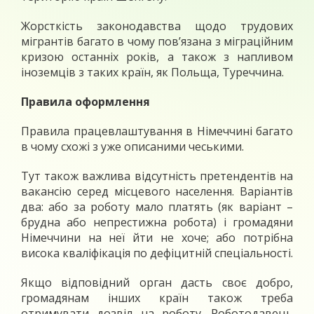
Жорсткість законодавства щодо трудових
мігрантів багато в чому пов’язана з міграційним
кризою останніх років, а також з напливом
іноземців з таких країн, як Польща, Туреччина.
Правила оформлення
Правила працевлаштування в Німеччині багато
в чому схожі з уже описаними чеськими.
Тут також важлива відсутність претендентів на
вакансію серед місцевого населення. Варіантів
два: або за роботу мало платять (як варіант –
брудна або непрестижна робота) і громадяни
Німеччини на неї йти не хоче; або потрібна
висока кваліфікація по дефіцитній спеціальності.
Якщо відповідний орган дасть своє добро,
громадянам інших країн також треба
отримувати дозвіл на роботу. Роботодавець