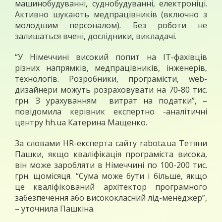
машинобудуванні, суднобудуванні, електроніці.
Активно шукають медпрацівників (включно з
молодшим персоналом). Без роботи не
залишаться вчені, дослідники, викладачі.
“У Німеччині високий попит на IT-фахівців
різних напрямків, медпрацівників, інженерів,
технологів. Розробники, програмісти, web-
дизайнери можуть розраховувати на 70-80 тис.
грн. З урахуванням витрат на податки”, –
повідомила керівник експертно -аналітичні
центру hh.ua Катерина Мащенко.
За словами HR-експерта сайту rabota.ua Тетяни
Пашки, якщо кваліфікація програміста висока,
він може заробляти в Німеччині по 100-200 тис.
грн. щомісяця. “Сума може бути і більше, якщо
це кваліфікований архітектор програмного
забезпечення або висококласний лід-менеджер”,
– уточнила Пашкіна.