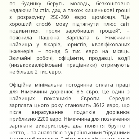
по будинку беруть молодь, безкоштовно
надаючи їм стіл, дах, а також кишенькові гроші
з розрахунку 250-260 євро щомісяця. “Це
хороший спосіб мову підтягнути плюс світ
подивитися, трохи заробивши грошей”, –
пояснила Пашкіна. Зарплата в Німеччині
найвища у лікарів, юристів, кваліфікованих
інженерів – понад 5 тис. євро на місяць.
Звичайні робочі, офіціанти, продавці, водії
(низькокваліфіковані працівники) отримують
не більше 2 тис. євро.
Офіційна мінімальна погодинна оплата праці
для Німеччини дорівнює 8,5 євро. Це один з
найвищих показників Європи. Середня
зарплата цього року становить 3612 євро, що
після вирахування податків дорівнює
приблизно 2200 євро. Німеччина для позначення
зарплати використовує два поняття: брутто і
нетто, – за аналогією з українськими “брудними