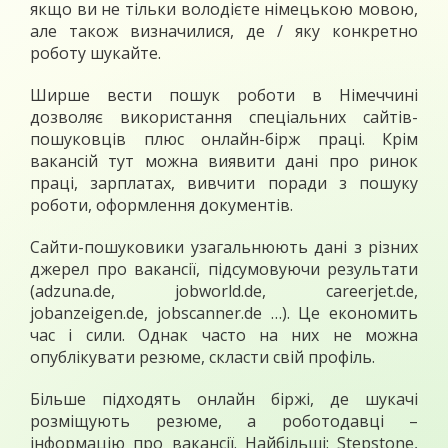
якщо ви не тільки володієте німецькою мовою,
але також визначилися, де / яку конкретно
роботу шукайте.
Ширше вести пошук роботи в Німеччині
дозволяє використання спеціальних сайтів-
пошуковців плюс онлайн-бірж праці. Крім
вакансій тут можна виявити дані про ринок
праці, зарплатах, вивчити поради з пошуку
роботи, оформлення документів.
Сайти-пошуковики узагальнюють дані з різних
джерел про вакансії, підсумовуючи результати
(adzuna.de, jobworld.de, careerjet.de,
jobanzeigen.de, jobscanner.de …). Це економить
час і сили. Однак часто на них не можна
опублікувати резюме, скласти свій профіль.
Більше підходять онлайн біржі, де шукачі
розміщують резюме, а роботодавці –
інформацію про вакансії. Найбільші: Stepstone,