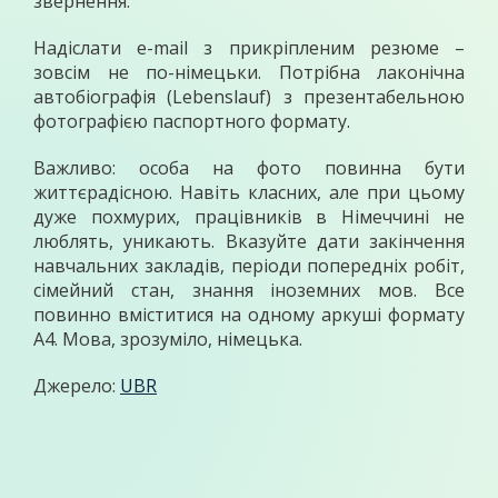
звернення.
Надіслати e-mail з прикріпленим резюме –
зовсім не по-німецьки. Потрібна лаконічна
автобіографія (Lebenslauf) з презентабельною
фотографією паспортного формату.
Важливо: особа на фото повинна бути
життєрадісною. Навіть класних, але при цьому
дуже похмурих, працівників в Німеччині не
люблять, уникають. Вказуйте дати закінчення
навчальних закладів, періоди попередніх робіт,
сімейний стан, знання іноземних мов. Все
повинно вміститися на одному аркуші формату
А4. Мова, зрозуміло, німецька.
Джерело:
UBR