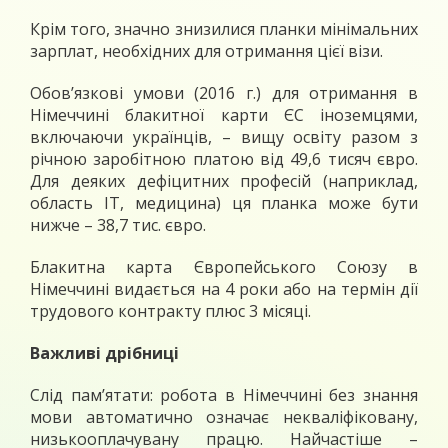
Крім того, значно знизилися планки мінімальних
зарплат, необхідних для отримання цієї візи.
Обов’язкові умови (2016 г.) для отримання в
Німеччині блакитної карти ЄС іноземцями,
включаючи українців, – вищу освіту разом з
річною заробітною платою від 49,6 тисяч євро.
Для деяких дефіцитних професій (наприклад,
область IT, медицина) ця планка може бути
нижче – 38,7 тис. євро.
Блакитна карта Європейського Союзу в
Німеччині видається на 4 роки або на термін дії
трудового контракту плюс 3 місяці.
Важливі дрібниці
Слід пам’ятати: робота в Німеччині без знання
мови автоматично означає некваліфіковану,
низькооплачувану працю. Найчастіше –