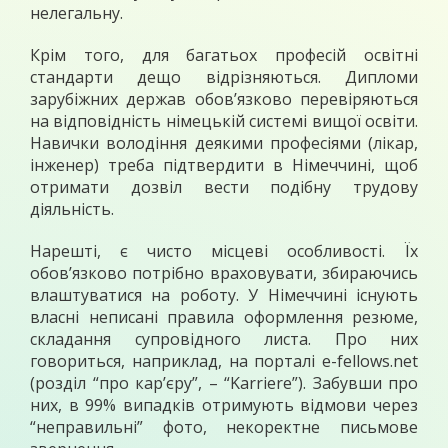
нелегальну.
Крім того, для багатьох професій освітні
стандарти дещо відрізняються. Дипломи
зарубіжних держав обов’язково перевіряються
на відповідність німецькій системі вищої освіти.
Навички володіння деякими професіями (лікар,
інженер) треба підтвердити в Німеччині, щоб
отримати дозвіл вести подібну трудову
діяльність.
Нарешті, є чисто місцеві особливості. Їх
обов’язково потрібно враховувати, збираючись
влаштуватися на роботу. У Німеччині існують
власні неписані правила оформлення резюме,
складання супровідного листа. Про них
говориться, наприклад, на порталі e-fellows.net
(розділ “про кар’єру”, – “Karriere”). Забувши про
них, в 99% випадків отримують відмови через
“неправильні” фото, некоректне письмове