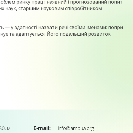
роблем ринку праці: наявний і прогнозований попит
них наук, старшим науковим співробітником
ь — у здатності назвати речі своїми іменами: попри
іонує та адаптується. Його подальший розвиток
0, м.
E-mail:
info@ampua.org