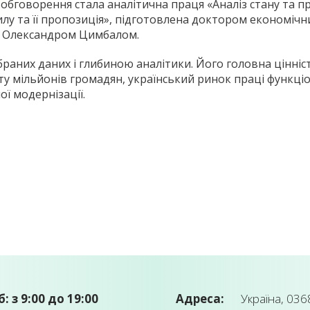
бговорення стала аналітична праця «Аналіз стану та п
илу та її пропозиція», підготовлена доктором економіч
— Олександром Цимбалом.
раних даних і глибиною аналітики. Його головна цінніст
рату мільйонів громадян, український ринок праці функц
ї модернізації.
б: з 9:00 до 19:00
Адреса:
Україна, 0368