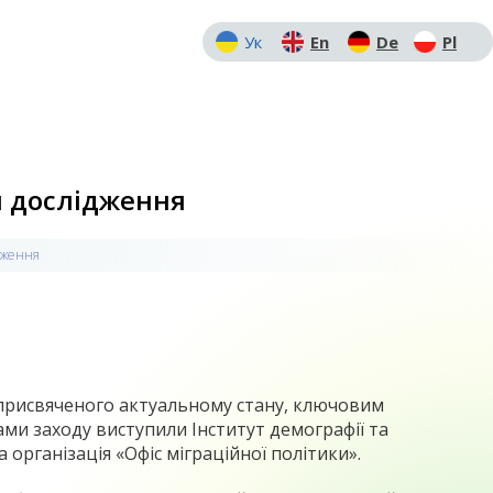
Ук
En
De
Pl
я дослідження
ідження
, присвяченого актуальному стану, ключовим
ами заходу виступили Інститут демографії та
 організація «Офіс міграційної політики».