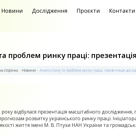
Новини
Дослідження
Проєкти
Контакти
 та проблем ринку праці: презентаці
а сторiнка
›
Новини
›
Аналіз стану та проблем ринку праці: презентація досл
5 року відбулася презентація масштабного дослідження
прогнозам розвитку українського ринку праці. Ініціатор
якості життя імені М. В. Птухи НАН України та громадська