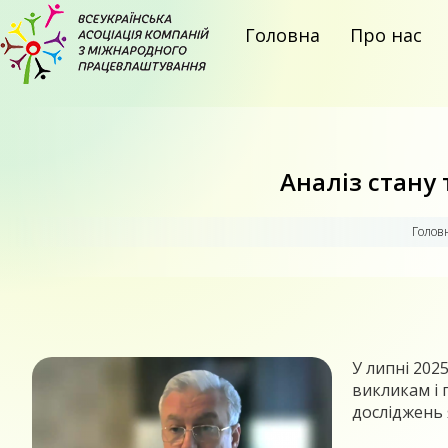
Головна
Про нас
Аналіз стану
Головн
У липні 202
викликам і 
досліджень 