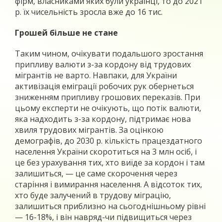
фірм, власниками яких були українці, то до 2021
р. їх чисельність зросла вже до 16 тис.
Грошей більше не стане
Таким чином, очікувати подальшого зростання
припливу валюти з-за кордону від трудових
мігрантів не варто. Навпаки, для України
активізація еміграції робочих рук обернеться
зниженням припливу грошових переказів. При
цьому експерти не очікують, що потік валюти,
яка надходить з-за кордону, підтримає нова
хвиля трудових мігрантів. За оцінкою
демографів, до 2030 р. кількість працездатного
населення України скоротиться на 3 млн осіб, і
це без урахування тих, хто виїде за кордон і там
залишиться, — це саме скорочення через
старіння і вимирання населення. А відсоток тих,
хто буде залучений в трудову міграцію,
залишиться приблизно на сьогоднішньому рівні
— 16-18%, і він навряд-чи підвищиться через