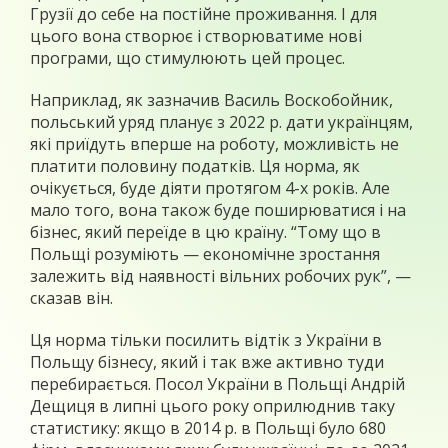
Грузії до себе на постійне проживання. І для
цього вона створює і створюватиме нові
програми, що стимулюють цей процес.
Наприклад, як зазначив Василь Воскобойник,
польський уряд планує з 2022 р. дати українцям,
які приїдуть вперше на роботу, можливість не
платити половину податків. Ця норма, як
очікується, буде діяти протягом 4-х років. Але
мало того, вона також буде поширюватися і на
бізнес, який переїде в цю країну. “Тому що в
Польщі розуміють — економічне зростання
залежить від наявності вільних робочих рук”, —
сказав він.
Ця норма тільки посилить відтік з України в
Польщу бізнесу, який і так вже активно туди
перебирається. Посол України в Польщі Андрій
Дещиця в липні цього року оприлюднив таку
статистику: якщо в 2014 р. в Польщі було 680