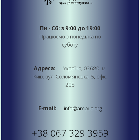
Пн - Сб: з 9:00 до 19:00
Працюємо з понеділка по
суботу
Адреса:
Україна, 03680, м.
Київ, вул. Солом’янська, 5, офіс
208
E-mail:
info@ampua.org
+38 067 329 3959