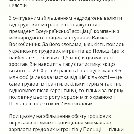
Гелетій.
З очікуваним збільшенням надходжень валюти
від трудових мігрантів погоджується і
президент Всеукраїнської асоціації компаній з
міжнародного працевлаштування Василь
Воскобойник. За його словами, кількість поїздок
українських трудових мігрантів до Польщі (де їх
найбільше — близько 1,5 млн) в цьому році
зростає. Він наводить таку статистику: якщо
всього за 2020 р. з України в Польщу в’їхало 3,6
млн осіб (а левова частка від цієї кількості — це
саме трудові мігранти, оскільки туризм так і не
відновився після карантину), то тільки за першу
половину цього року кордон між Україною і
Польщею перетнули 2 млн чоловік.
При цьому на збільшення обсягу грошових
переказів вплине і підвищення мінімальної
зарплати трудових мігрантів у Польщі — тільки