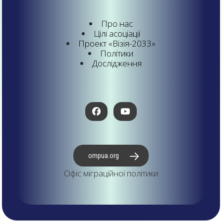
Про нас
Цілі асоціації
Проект «Візія-2033»
Політики
Дослідження
ompua.org
Офіс міграційної політики