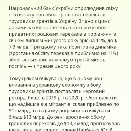
Національний банк України оприлюднив свіжу
статистику про обсяг грошових переказів
трудових мігрантів в Україну. Згідно з цими
даними за січень-липень цього року обсяг
приватних грошових переказів в порівнянні з
січнем-липнем минулого року зріс на 11%, до $
7,3 млрд. При цьому така позитивна динаміка
(зростання обсягу переказів приблизно на 11%)
зберігається вже як мінімум третій місяць
поспіль — з травня цього року.
Тому цілком очікувано, що в цьому році
вливання в українську економіку з боку
трудових мігрантів поставлять черговий
рекорд. Якщо в 2019 р. і в 2020 р. обсяг валюти,
що надійшла від мігрантів, склав приблизно по
$12 млрд, то в цьому році можна очікувати
більш $13 млрд. До речі, зростання обсягу
грошових переказів до $13,3 млрд прогнозував
ще в липні заступник голови Нацбанку Юрій