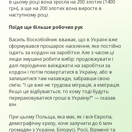
в цьому році вона зросла на 200 злотих (1400
грн), а ще на 200 злотих вона виросте в
наступному році.
Поїде ще більше робочих рук
Василь Воскобойник вважає, що в Україні вже
сформувався прошарок населення, яке постійно
їздить за кордон на заробітки. Але з часом ці
люди змушені робити вибір: продовжувати і
далі періодично виїжджати на заробітки за
кордон і потім повертатися в Україну, або ж
залишитися там назавжди, забравши свою
сім’ю. “І це вже не трудова міграція, а еміграція.
Якщо це відбувається, то кому тоді будуть
перераховуватися гроші в Україну?” — сказав
він.
При цьому Польща, яка має, як і вся Європа,
демографічну кризу, хоче залучити до 6 млн
громадян з України, Білорусі, Росії, Вірменії та