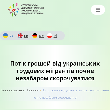
Ук
En
De
Pl
Потік грошей від українських
трудових мігрантів почне
незабаром скорочуватися
Головна сторiнка
›
Новини
›
Потік грошей від українських трудових мігрантів
почне незабаром скорочуватися