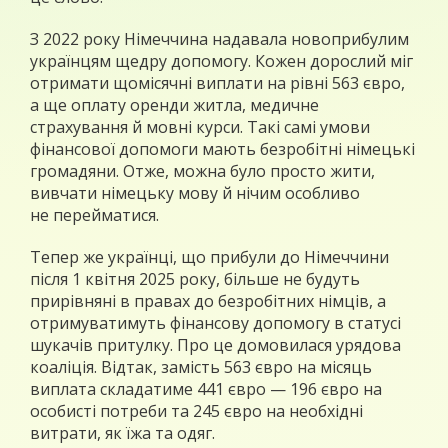
З 2022 року Німеччина надавала новоприбулим
українцям щедру допомогу. Кожен дорослий міг
отримати щомісячні виплати на рівні 563 євро,
а ще оплату оренди житла, медичне
страхування й мовні курси. Такі самі умови
фінансової допомоги мають безробітні німецькі
громадяни. Отже, можна було просто жити,
вивчати німецьку мову й нічим особливо
не перейматися.
Тепер же українці, що прибули до Німеччини
після 1 квітня 2025 року, більше не будуть
прирівняні в правах до безробітних німців, а
отримуватимуть фінансову допомогу в статусі
шукачів притулку. Про це домовилася урядова
коаліція. Відтак, замість 563 євро на місяць
виплата складатиме 441 євро — 196 євро на
особисті потреби та 245 євро на необхідні
витрати, як їжа та одяг.