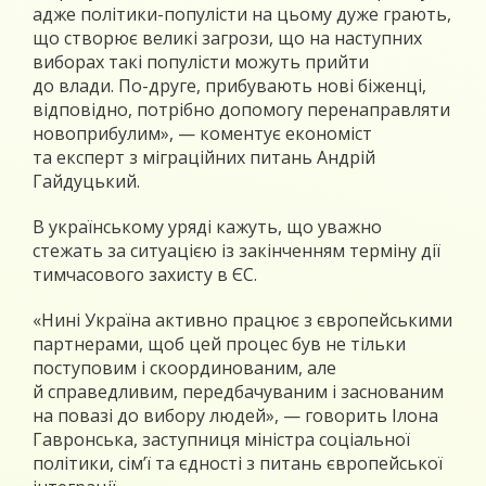
адже політики-популісти на цьому дуже грають,
що створює великі загрози, що на наступних
виборах такі популісти можуть прийти
до влади. По-друге, прибувають нові біженці,
відповідно, потрібно допомогу перенаправляти
новоприбулим», — коментує економіст
та експерт з міграційних питань Андрій
Гайдуцький.
В українському уряді кажуть, що уважно
стежать за ситуацією із закінченням терміну дії
тимчасового захисту в ЄС.
«Нині Україна активно працює з європейськими
партнерами, щоб цей процес був не тільки
поступовим і скоординованим, але
й справедливим, передбачуваним і заснованим
на повазі до вибору людей», — говорить Ілона
Гавронська, заступниця міністра соціальної
політики, сім’ї та єдності з питань європейської