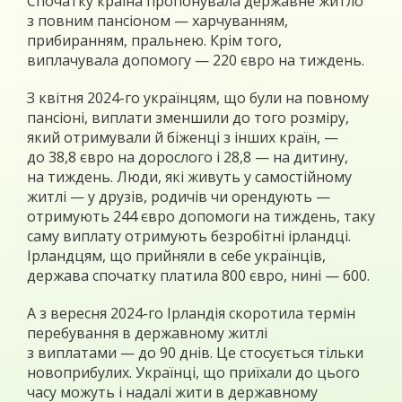
Спочатку країна пропонувала державне житло
з повним пансіоном — харчуванням,
прибиранням, пральнею. Крім того,
виплачувала допомогу — 220 євро на тиждень.
З квітня 2024-го українцям, що були на повному
пансіоні, виплати зменшили до того розміру,
який отримували й біженці з інших країн, —
до 38,8 євро на дорослого і 28,8 — на дитину,
на тиждень. Люди, які живуть у самостійному
житлі — у друзів, родичів чи орендують —
отримують 244 євро допомоги на тиждень, таку
саму виплату отримують безробітні ірландці.
Ірландцям, що прийняли в себе українців,
держава спочатку платила 800 євро, нині — 600.
А з вересня 2024-го Ірландія скоротила термін
перебування в державному житлі
з виплатами — до 90 днів. Це стосується тільки
новоприбулих. Українці, що приїхали до цього
часу можуть і надалі жити в державному