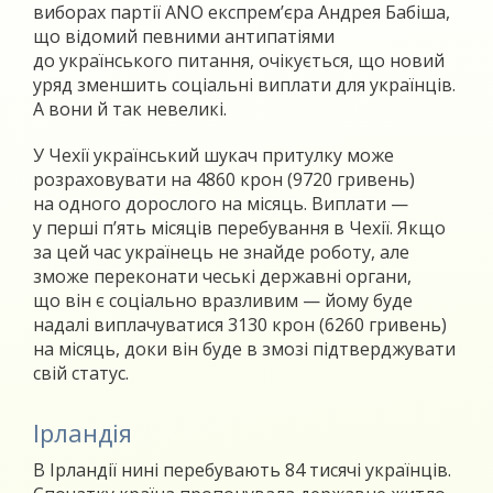
виборах партії ANO експрем’єра Андрея Бабіша,
що відомий певними антипатіями
до українського питання, очікується, що новий
уряд зменшить соціальні виплати для українців.
А вони й так невеликі.
У Чехії український шукач притулку може
розраховувати на 4860 крон (9720 гривень)
на одного дорослого на місяць. Виплати —
у перші п’ять місяців перебування в Чехії. Якщо
за цей час українець не знайде роботу, але
зможе переконати чеські державні органи,
що він є соціально вразливим — йому буде
надалі виплачуватися 3130 крон (6260 гривень)
на місяць, доки він буде в змозі підтверджувати
свій статус.
Ірландія
В Ірландії нині перебувають 84 тисячі українців.