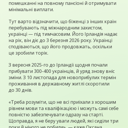
помешканні на повному пансіоні й отримувати
мінімальні виплати.
Тут варто відзначити, що біженці з інших країн
перебувають під міжнародним захистом,
українці — під тимчасовим. Його Ірландія надає
на рік, він діє до 3 березня 2026 року. Українці
сподіваються, що його продовжать, оскільки
це зробили торік.
З вересня 2025-го до Ірландії щодня почали
прибувати 300-400 українців, й уряд знову вніс
зміни. З 10 листопада для новоприбулих термін
проживання в державному житлі скоротили
до 30 днів.
«Треба розуміти, що не всі приїхали з хорошим
рівнем мови та кваліфікацією і можуть самі себе
повністю забезпечувати одразу на старті.
Щоправда, я не беру уваги людей, які сиділи три
роки й нічого не робили», — каже Оксана,