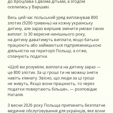
до Вроцлава з двома дітьми, а згодом
оселилась у Варшаві.
Весь цей час польський уряд виплачував 800
злотих (9200 гривень) на кожну українську
дитину, але зараз вирішив змінити умови таких
виплат. Із 30 вересня нинішнього року,
на дитину даватимуть виплати, якщо батьки
працюють або займаються підприємницькою
діяльністю на території Польщі, а отже,
сплачують податки.
«Щоб ви розуміли, виплата на дитину зараз —
це 800 злотих. За ці гроші ти не можеш зняти
навіть кімнату. Звісно, що люди за ці гроші
не живуть. Якщо вони працюють, то через
податки повертають більше», — розповідає
Наталія.
З весни 2026 року Польща припинить безплатне
медичне обслуговування для українців, яке вони