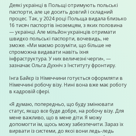
Деякі українці в Польщі отримують польські
паспорти, але це досить довгий і складний
процес. Так, у 2024 році Польща видала близько
16 тисяч паспортів іноземцям, з яких половина
— українці. Але мільйон українців отримати
швидко польські паспорти, вочевидь, не
зможе. «Ми маємо розуміти, що більше не
спроможна видавати навіть їхня
інфраструктура. У них величезні черги», —
зазначає Ольга Духніч з Інституту фронтиру.
Інга Байєр із Німеччини готується оформляти в
Німеччині робочу візу. Нині вона вже має роботу
в кадровій сфері.
«Я думаю, попередньо, що буду змінювати
статус, якщо все буде добре, на робочу візу. Для
мене важливо, що в мене діти. Я можу
допомогти їм, щось можу забезпечити. Зараз їх
вирвати із системи, до якої вони ледь-ледь