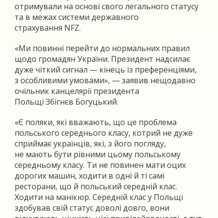
отримували на основі свого легального статусу
та в межах системи державного
страхування NFZ.
«Ми повинні перейти до нормальних правил
щодо громадян України. Президент надсилає
дуже чіткий сигнал — кінець із преференціями,
з особливими умовами», — заявив нещодавно
очільник канцелярії президента
Польщі Збігнєв Богуцький.
«Є поляки, які вважають, що це проблема
польського середнього класу, котрий не дуже
сприймає українців, які, з його погляду,
не мають бути рівними цьому польському
середньому класу. Ти не повинен мати оцих
дорогих машин, ходити в одні й ті самі
ресторани, що й польський середній клас.
Ходити на манікюр. Середній клас у Польщі
здобував свій статус доволі довго, вони