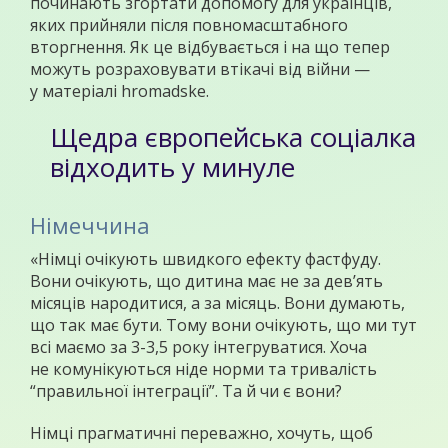
починають згортати допомогу для українців,
яких прийняли після повномасштабного
вторгнення. Як це відбувається і на що тепер
можуть розраховувати втікачі від війни —
у матеріалі hromadske.
Щедра європейська соціалка
відходить у минуле
Німеччина
«Німці очікують швидкого ефекту фастфуду.
Вони очікують, що дитина має не за дев’ять
місяців народитися, а за місяць. Вони думають,
що так має бути. Тому вони очікують, що ми тут
всі маємо за 3-3,5 року інтегруватися. Хоча
не комунікуються ніде норми та тривалість
“правильної інтеграції”. Та й чи є вони?
Німці прагматичні переважно, хочуть, щоб