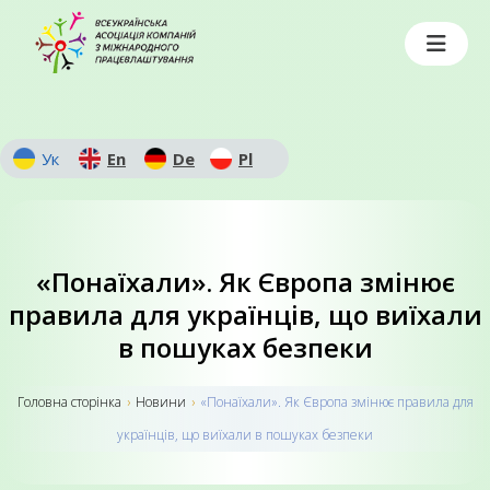
Ук
En
De
Pl
«Понаїхали». Як Європа змінює
правила для українців, що виїхали
в пошуках безпеки
Головна сторiнка
›
Новини
›
«Понаїхали». Як Європа змінює правила для
українців, що виїхали в пошуках безпеки