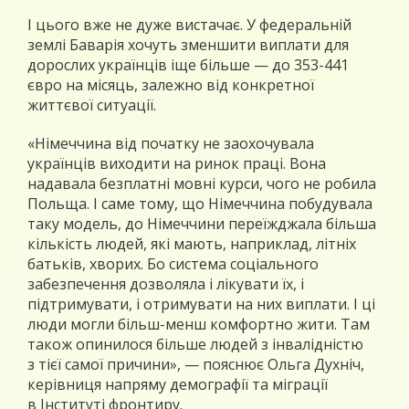
І цього вже не дуже вистачає. У федеральній
землі Баварія хочуть зменшити виплати для
дорослих українців іще більше — до 353-441
євро на місяць, залежно від конкретної
життєвої ситуації.
«Німеччина від початку не заохочувала
українців виходити на ринок праці. Вона
надавала безплатні мовні курси, чого не робила
Польща. І саме тому, що Німеччина побудувала
таку модель, до Німеччини переїжджала більша
кількість людей, які мають, наприклад, літніх
батьків, хворих. Бо система соціального
забезпечення дозволяла і лікувати їх, і
підтримувати, і отримувати на них виплати. І ці
люди могли більш-менш комфортно жити. Там
також опинилося більше людей з інвалідністю
з тієї самої причини», — пояснює Ольга Духніч,
керівниця напряму демографії та міграції
в Інституті фронтиру.