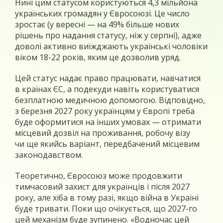
Нині цим статусом користуються 4,3 мільйона
українських громадян у Євросоюзі. Це число
зростає (у вересні — на 49% більше нових
рішень про надання статусу, ніж у серпні), адже
доволі активно виїжджають українські чоловіки
віком 18-22 років, яким це дозволив уряд.
Цей статус надає право працювати, навчатися
в країнах ЄС, а подекуди навіть користуватися
безплатною медичною допомогою. Відповідно,
з березня 2027 року українцям у Європі треба
буде оформитися на інших умовах — отримати
місцевий дозвіл на проживання, робочу візу
чи ще якийсь варіант, передбачений місцевим
законодавством.
Теоретично, Євросоюз може продовжити
тимчасовий захист для українців і після 2027
року, але хіба в тому разі, якщо війна в Україні
буде тривати. Поки що очікується, що 2027-го
цей механізм буде зупинено. «Водночас цей