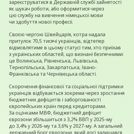
зареєструватися в Державній службі зайнятості
як шукач роботи, або оформитися через
цю службу на вивчення німецької мови
чи здобуття нової професії.
Своєю чергою Швейцарія, котра надала
притулок 70,5 тисячі українців, відтепер
відмовлятиме в цьому статусі тим, хто приїхав
з українських областей, що визнані безпечними:
це Волинська, Рівненська, Львівська,
Тернопільська, Закарпатська, Івано-
Франківська та Чернівецька області.
Скорочення фінансової та соціальної підтримки
українців відбувається зокрема через зростання
бюджетних дефіцитів і заборгованості
європейських країн перед кредиторами.
За оцінками МВФ, бюджетний дефіцит
єврозони збільшиться з 3,2% ВВП у 2025-му
до 3,4% у 2026-му та 3,6% у 2027-му. А загальний
державний борг єврозони, який досі залишався