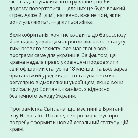
якось адаптувалися, інтегрувалися, щоби
додому повертатися — для них це буде важкий
стрес. Адже й “дім”, напевно, вже не той, який
вони уявляють», — ділиться жінка.
Великобританія, хоч і не входить до Євросоюзу
й не надає українцям євросоюзівського статусу
тимчасового захисту, але має свої візові
програми саме для українців. За фактом, ця
країна надала право українцям продовжити
свій офіційний статус на 18 місяців. Та вже зараз
британський уряд видає ці статуси неохоче,
регулярно відмовляючи українцям, якщо вони
приїхали до Британії, скажімо, з відносно
безпечного заходу України.
Програмістка Світлана, що має нині в Британії
візу Homes for Ukraine, теж розмірковує про
потребу оформити новий легальний статус у цій
країні.