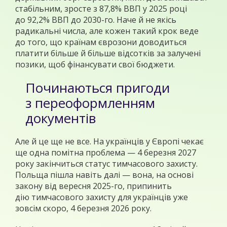
стабільним, зросте з 87,8% ВВП у 2025 році
до 92,2% ВВП до 2030-го. Наче й не якісь
радикальні числа, але кожен такий крок веде
до того, що країнам єврозони доводиться
платити більше й більше відсотків за залучені
позики, щоб фінансувати свої бюджети.
Починаються пригоди
з переоформленням
документів
Але й це ще не все. На українців у Європі чекає
ще одна помітна проблема — 4 березня 2027
року закінчиться статус тимчасового захисту.
Польща пішла навіть далі — вона, на основі
закону від вересня 2025-го, припинить
дію тимчасового захисту для українців уже
зовсім скоро, 4 березня 2026 року.