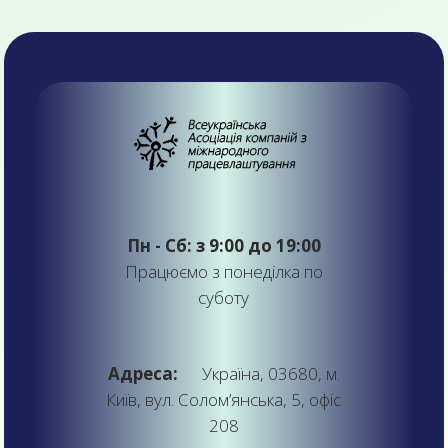
Пн - Сб: з 9:00 до 19:00
Працюємо з понеділка по
суботу
Адреса:
Україна, 03680, м.
Київ, вул. Солом’янська, 5, офіс
208