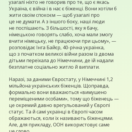
узагалі ніхто не говорив про те, що є якась
Україна, є війна і в нас є біженці. Вони хотіли б
жити своїм спокоєм — щоб узагалі про
це не думати. А з іншого боку, наші люди
не поспішають. З більшості, яку я бачу,
німецькою говорять слабо, хоча мали змогу
вчити німецьку, не працюючи при цьому», —
розповідає Інга Байєр, 40-річна українка,
що з початком великої війни разом із двома
дітьми переїхала до Німеччини, де їй надали
безплатне соціально житло й виплати.
Наразі, за даними Євростату, у Німеччині 1,2
мільйона українських біженців. Щоправда,
формально вони вважаються «вимушено
переміщеними особами», тому що біженець —
це окремий давно врегульований у Європі
статус. Та й самі українці в Європі часом
ображаються, коли їх називають біженцями.
Але, для прикладу, ООН використовує саме
це слово.