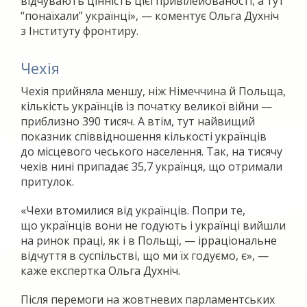
відчувають цінність цієї привілейованості, а тут
“понаїхали” українці», — коментує Ольга Духніч
з Інституту фронтиру.
Чехія
Чехія прийняла меншу, ніж Німеччина й Польща,
кількість українців із початку великої війни —
приблизно 390 тисяч. А втім, тут найвищий
показник співвідношення кількості українців
до місцевого чеського населення. Так, на тисячу
чехів нині припадає 35,7 українця, що отримали
притулок.
«Чехи втомилися від українців. Попри те,
що українців вони не годують і українці вийшли
на ринок праці, як і в Польщі, — ірраціональне
відчуття в суспільстві, що ми їх годуємо, є», —
каже експертка Ольга Духніч.
Після перемоги на жовтневих парламентських