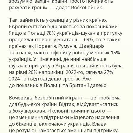
зрозуміло, західні країни просто починають
рахувати гроші», — додає Воскобойник.
Так, зайнятість українців у різних країнах
Європи суттєво відрізняється за показниками.
Якщо в Польщі 78% українців-шукачів притулку
працевлаштовані, у Британії — 69%, то в таких
країнах, як Норвегія, Румунія, Швейцарія
та Іспанія, мають офіційну роботу менш як 15%
українців. У Німеччині, де нині найбільше
шукачів притулку з України, їхня зайнятість була
на рівні 20% наприкінці 2022-го, сягнула 27%
2024-го і відтоді дещо зростає. Але
до показників Польщі та Британії далеко.
Вочевидь, безробітний мігрант — це проблема
для будь-якої країни. Відтак, відбувається тиск
з боку держави. «Головні причини цього —
це зменшення підтримки місцевого населення
до біженців, включаючи українців. Влада
це розуміє і намагається зменшити підтримку,