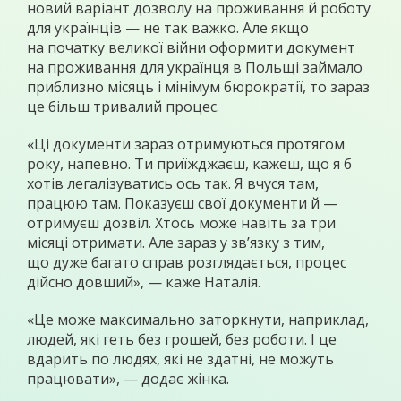
новий варіант дозволу на проживання й роботу
для українців — не так важко. Але якщо
на початку великої війни оформити документ
на проживання для українця в Польщі займало
приблизно місяць і мінімум бюрократії, то зараз
це більш тривалий процес.
«Ці документи зараз отримуються протягом
року, напевно. Ти приїжджаєш, кажеш, що я б
хотів легалізуватись ось так. Я вчуся там,
працюю там. Показуєш свої документи й —
отримуєш дозвіл. Хтось може навіть за три
місяці отримати. Але зараз у зв’язку з тим,
що дуже багато справ розглядається, процес
дійсно довший», — каже Наталія.
«Це може максимально заторкнути, наприклад,
людей, які геть без грошей, без роботи. І це
вдарить по людях, які не здатні, не можуть
працювати», — додає жінка.