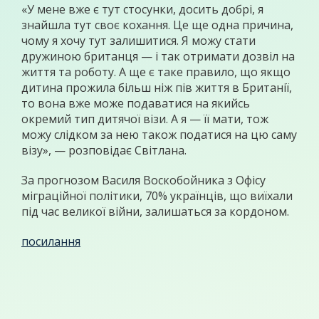
«У мене вже є тут стосунки, досить добрі, я
знайшла тут своє кохання. Це ще одна причина,
чому я хочу тут залишитися. Я можу стати
дружиною британця — і так отримати дозвіл на
життя та роботу. А ще є таке правило, що якщо
дитина прожила більш ніж пів життя в Британії,
то вона вже може подаватися на якийсь
окремий тип дитячої візи. А я — її мати, тож
можу слідком за нею також податися на цю саму
візу», — розповідає Світлана.
За прогнозом Василя Воскобойника з Офісу
міграційної політики, 70% українців, що виїхали
під час великої війни, залишаться за кордоном.
посилання