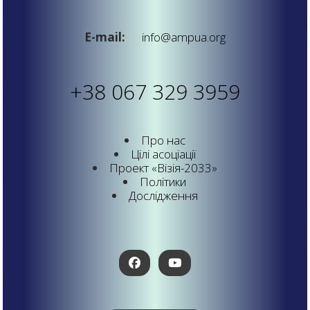
E-mail:
info@ampua.org
+38 067 329 3959
Про нас
Цілі асоціації
Проект «Візія-2033»
Політики
Дослідження