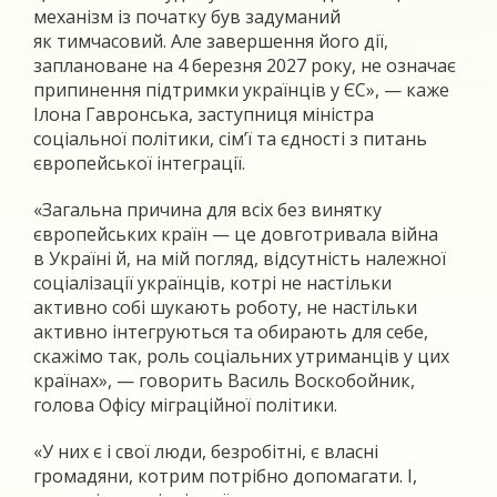
механізм із початку був задуманий
як тимчасовий. Але завершення його дії,
заплановане на 4 березня 2027 року, не означає
припинення підтримки українців у ЄС», — каже
Ілона Гавронська, заступниця міністра
соціальної політики, сім’ї та єдності з питань
європейської інтеграції.
«Загальна причина для всіх без винятку
європейських країн — це довготривала війна
в Україні й, на мій погляд, відсутність належної
соціалізації українців, котрі не настільки
активно собі шукають роботу, не настільки
активно інтегруються та обирають для себе,
скажімо так, роль соціальних утриманців у цих
країнах», — говорить Василь Воскобойник,
голова Офісу міграційної політики.
«У них є і свої люди, безробітні, є власні
громадяни, котрим потрібно допомагати. І,