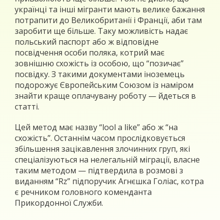
українці та інші мігранти мають велике бажання
потрапити до Великобританії і Франції, аби там
заробити ще більше. Таку можливість надає
польський паспорт або ж відповідне
посвідчення особи поляка, котрий має
зовнішню схожість із особою, що “позичає”
посвідку. З такими документами іноземець
подорожує Європейським Союзом із наміром
знайти краще оплачувану роботу — йдеться в
статті.
Цей метод має назву “lool a like” або ж “на
схожість”. Останнім часом прослідковується
збільшення зацікавлення злочинних груп, які
спеціалізуються на нелегальній міграції, власне
таким методом — підтвердила в розмові з
виданням “Rz” підпоручик Агнєшка Голіас, котра
є речником головного коменданта
Прикордонної Служби.