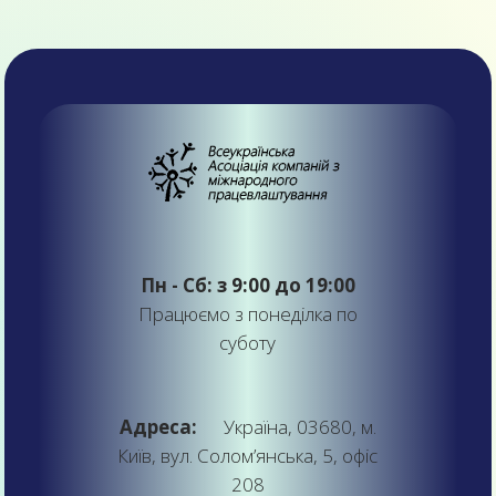
Пн - Сб: з 9:00 до 19:00
Працюємо з понеділка по
суботу
Адреса:
Україна, 03680, м.
Київ, вул. Солом’янська, 5, офіс
208