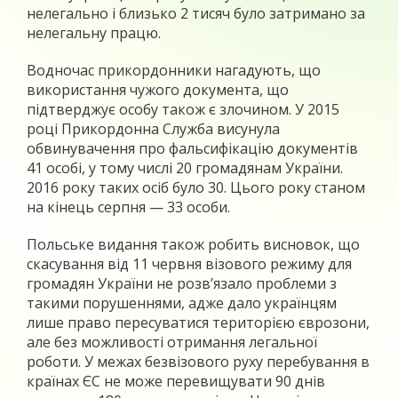
нелегально і близько 2 тисяч було затримано за
нелегальну працю.
Водночас прикордонники нагадують, що
використання чужого документа, що
підтверджує особу також є злочином. У 2015
році Прикордонна Служба висунула
обвинувачення про фальсифікацію документів
41 особі, у тому числі 20 громадянам України.
2016 року таких осіб було 30. Цього року станом
на кінець серпня — 33 особи.
Польське видання також робить висновок, що
скасування від 11 червня візового режиму для
громадян України не розв’язало проблеми з
такими порушеннями, адже дало українцям
лише право пересуватися територією єврозони,
але без можливості отримання легальної
роботи. У межах безвізового руху перебування в
країнах ЄС не може перевищувати 90 днів