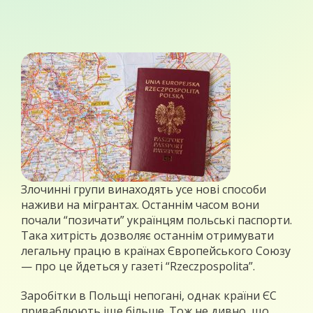
Злочинні групи винаходять усе нові способи
наживи на мігрантах. Останнім часом вони
почали “позичати” українцям польські паспорти.
Така хитрість дозволяє останнім отримувати
легальну працю в країнах Європейського Союзу
— про це йдеться у газеті “Rzeczpospolita”.
Заробітки в Польщі непогані, однак країни ЄС
приваблюють іще більше. Тож не дивно, що