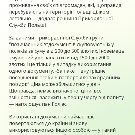
проживання своїх співгромадян, які, щоправда,
перебувають на території Польщі цілком
легально — додала речниця Прикордонної
Служби Польщі.
За даними Прикордонної Служби групи
“позичальників”документів скуповують їх у
поляків за суму від 200 до 500 злотих. Іноземець
змушений уже заплатити від 1500 до 2000
злотих і це тільки у випадку використання
одного документу. -За пакет “внутрішнє
посвідчення особи + паспорт для закордонних
поїздок” ціна може збільшитися у двічі.
Щоправда, немає визначеної ціни, все
змінюється і залежить у першу чергу від попиту
— наголошує пан Голіас.
Використані документи найчастіше
повертаються до країни й знову
використовуються іншою особою — у такий