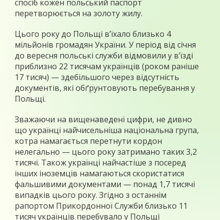
спосіб кожен польський паспорт
перетворюється на золоту жилу.
Цього року до Польщі в’їхало близько 4
мільйонів громадян України. У період від січня
до вересня польські служби відмовили у в’їзді
приблизно 22 тисячам українців (роком раніше
17 тисяч) — здебільшого через відсутність
документів, які обґрунтовують перебування у
Польщі.
Зважаючи на вищенаведені цифри, не дивно
що українці найчисельніша національна група,
котра намагається перетнути кордон
нелегально — цього року затримано таких 3,2
тисячі. Також українці найчастіше з посеред
інших іноземців намагаються скористатися
фальшивими документами — понад 1,7 тисячі
випадків цього року. Згідно з останнім
рапортом Прикордонної Служби близько 11
тисяч українців перебувало у Польщі