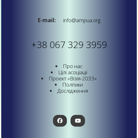
E-mail:
info@ampua.org
+38 067 329 3959
Про нас
Цілі асоціації
Проект «Візія-2033»
Політики
Дослідження