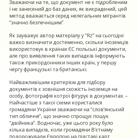
Зважаючи на те, що документ не є підробленим
і не занесений до баз даних, як викрадений, цей
метод вважається серед нелегальних мігрантів
“значно безпечнішим”.
Як зауважує автор матеріалу у “Rz” на сьогодні
важко визначити достеменно, скільки іноземців
використовує в країнах ЄС польські документи,
але про виявлення таких випадків інформують
також прикордонники інших країн, у першу
чергу французькі та британські.
Найважливішим критерієм для підбору
документів є зовнішня схожість іноземця на
особу, фотографія котрої фігурує в документах. –
Найчастіше з такої схеми користалися
громадяни України зважаючи на “слов’янський
тип обличчя”, що значно спрощує пошук
“двійника”. Водночас, уже цього року було
кілька випадків, коли громадяни В’єтнаму
подорожували Європою на підставі карт