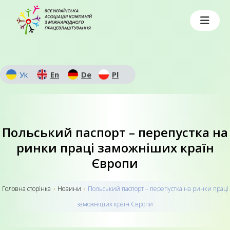
Ук
En
De
Pl
Польський паспорт – перепустка на
ринки праці заможніших країн
Європи
Головна сторiнка
›
Новини
›
Польський паспорт – перепустка на ринки праці
заможніших країн Європи