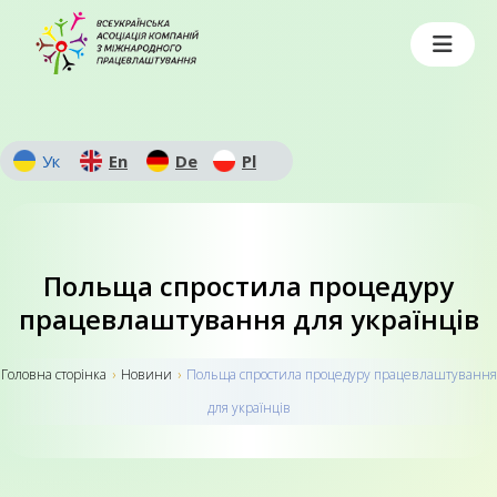
Ук
En
De
Pl
Польща спростила процедуру
працевлаштування для українців
Головна сторiнка
›
Новини
›
Польща спростила процедуру працевлаштування
для українців