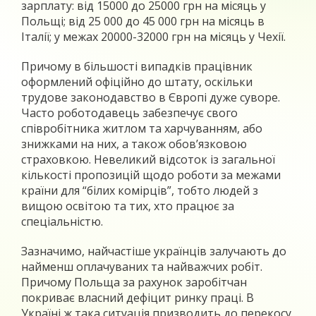
зарплату: від 15000 до 25000 грн на місяць у
Польщі; від 25 000 до 45 000 грн на місяць в
Італії; у межах 20000-32000 грн на місяць у Чехії.
Причому в більшості випадків працівник
оформлений офіційно до штату, оскільки
трудове законодавство в Європі дуже суворе.
Часто роботодавець забезпечує свого
співробітника житлом та харчуванням, або
знижками на них, а також обов’язковою
страховкою. Невеликий відсоток із загальної
кількості пропозицій щодо роботи за межами
країни для “білих комірців”, тобто людей з
вищою освітою та тих, хто працює за
спеціальністю.
Зазначимо, найчастіше українців залучають до
найменш оплачуваних та найважчих робіт.
Причому Польща за рахунок заробітчан
покриває власний дефіцит ринку праці. В
Україні ж така ситуація призводить до перекосу,