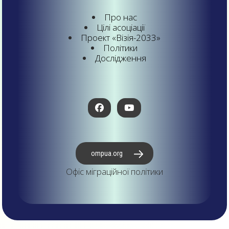
Про нас
Цілі асоціації
Проект «Візія-2033»
Політики
Дослідження
ompua.org
Офіс міграційної політики