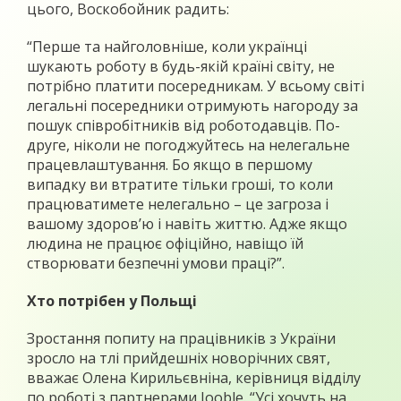
цього, Воскобойник радить:
“Перше та найголовніше, коли українці
шукають роботу в будь-якій країні світу, не
потрібно платити посередникам. У всьому світі
легальні посередники отримують нагороду за
пошук співробітників від роботодавців. По-
друге, ніколи не погоджуйтесь на нелегальне
працевлаштування. Бо якщо в першому
випадку ви втратите тільки гроші, то коли
працюватимете нелегально – це загроза і
вашому здоров’ю і навіть життю. Адже якщо
людина не працює офіційно, навіщо їй
створювати безпечні умови праці?”.
Хто потрібен у Польщі
Зростання попиту на працівників з України
зросло на тлі прийдешніх новорічних свят,
вважає Олена Кирильєвніна, керівниця відділу
по роботі з партнерами Jooble. “Усі хочуть на