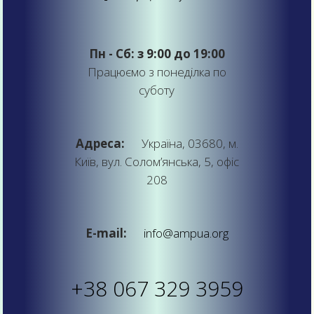
Пн - Сб: з 9:00 до 19:00
Працюємо з понеділка по
суботу
Адреса:
Україна, 03680, м.
Київ, вул. Солом’янська, 5, офіс
208
E-mail:
info@ampua.org
+38 067 329 3959