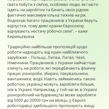
свята побути з сім’єю, особливо люди, які часто
їздять на заробітки та бачать своїх рідних
фактично максимум кілька тижнів на рік.
Водночас багато працівників з України беруть
відпустки, тому деякі країни Євросоюзу
відчувають нестачу робочої сили”, – каже
Кирильєвніна.
Традиційно найбільше пропозицій щодо
роботи надходить від країн найближчого
зарубіжжя – Польщі, Литви, Латвії, Чехії,
Німеччини. Працівників з України найчастіше
кличуть на роботи, які передбачають фізичну
працю: різнороби, збирачі, пакувальники,
вантажники, водії. Навіть займаючись такою
роботою, українці можуть заробляти більше,
ніж в Україні. Наприклад, у той час як в Україні
різноробочий на будівництві може заробляти
від 5000 до 20000 грн на місяць, у Європі
роботодавці здебільшого пропонують вищу