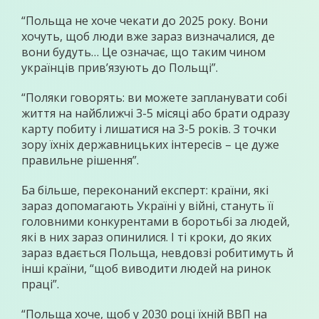
“Польща не хоче чекати до 2025 року. Вони
хочуть, щоб люди вже зараз визначалися, де
вони будуть… Це означає, що таким чином
українців прив’язують до Польщі”.
“Поляки говорять: ви можете запланувати собі
життя на найближчі 3-5 місяці або брати одразу
карту побиту і лишатися на 3-5 років. З точки
зору їхніх державницьких інтересів – це дуже
правильне рішення”.
Ба більше, переконаний експерт: країни, які
зараз допомагають Україні у війні, стануть її
головними конкурентами в боротьбі за людей,
які в них зараз опинилися. І ті кроки, до яких
зараз вдається Польща, невдовзі робитимуть й
інші країни, “щоб виводити людей на ринок
праці”.
“Польща хоче, щоб у 2030 році їхній ВВП на