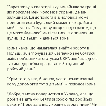
“Зараз живу в квартирі, яку винаймаю за гроші,
які присилає мені чоловік з України, де він
залишився. Ця допомога від чоловіка може
припинитися в будь-який момент, якщо його
мобілізують. Тому живу щодня під страхом, що
це може будь-якої миті статися і я опинюся на
вулиці з дітьми”, – ділиться вона.
Ірина каже, що намагалася знайти роботу в
Польщі, аби “почуватися безпечно і не боятися
змін, пов’язаних зі статусом UKR”, але “складно з
таким здоров’ям працювати 8-годинний
робочий день”.
“Крім того, у нас, біженок, часто немає взагалі
кому допомогти тут з дітьми”, – пояснює Ірина.
“Добре, я можу повернутися в Україну, але що
робити з дітьми? Взяти зі собою під російські
ракети? Переїзд в іншу країну разом з ними? Чи