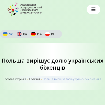
Ук
En
De
Pl
Польща вирішує долю українських
біженців
Головна сторiнка
›
Новини
›
Польща вирішує долю українських біженців