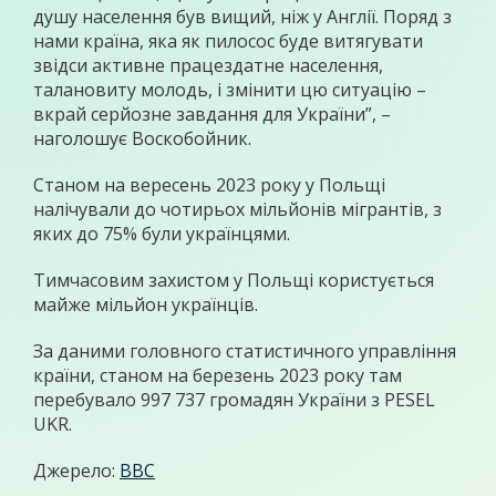
душу населення був вищий, ніж у Англії. Поряд з
нами країна, яка як пилосос буде витягувати
звідси активне працездатне населення,
талановиту молодь, і змінити цю ситуацію –
вкрай серйозне завдання для України”, –
наголошує Воскобойник.
Станом на вересень 2023 року у Польщі
налічували до чотирьох мільйонів мігрантів, з
яких до 75% були українцями.
Тимчасовим захистом у Польщі користується
майже мільйон українців.
За даними головного статистичного управління
країни, станом на березень 2023 року там
перебувало 997 737 громадян України з PESEL
UKR.
Джерело:
ВВС