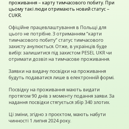
проживання – карту тимчасового побиту. При
цьому такі люди отримають новий статус –
CUKR.
Офіційне працевлаштування в Польщі для
цього не потрібне. З отриманням “карти
тимчасового побиту” статус тимчасового
захисту анулюється. Отже, в українців буде
вибір: залишитися під захистом PESEL UKR чи
отримати дозвіл на тимчасове проживання.
Заявки на видачу посвідки на проживання
будуть подаватися лише в електронній формі.
Посвідку на проживання мають видати
протягом 90 днів з моменту подання заяви. За
надання посвідки стягується збір 340 злотих.
Ці зміни, згідно з проєктом, мають набути
чинності 1 липня 2024 року.