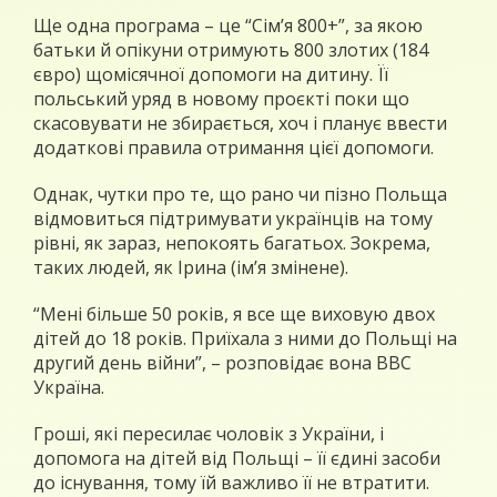
Ще одна програма – це “Сім’я 800+”, за якою
батьки й опікуни отримують 800 злотих (184
євро) щомісячної допомоги на дитину. Її
польський уряд в новому проєкті поки що
скасовувати не збирається, хоч і планує ввести
додаткові правила отримання цієї допомоги.
Однак, чутки про те, що рано чи пізно Польща
відмовиться підтримувати українців на тому
рівні, як зараз, непокоять багатьох. Зокрема,
таких людей, як Ірина (ім’я змінене).
“Мені більше 50 років, я все ще виховую двох
дітей до 18 років. Приїхала з ними до Польщі на
другий день війни”, – розповідає вона ВВС
Україна.
Гроші, які пересилає чоловік з України, і
допомога на дітей від Польщі – її єдині засоби
до існування, тому їй важливо її не втратити.