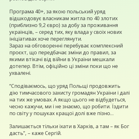
Програма 40+, за якою польський уряд
відшкодовує власникам житла по 40 злотих
(приблизно 9,2 євро) за добу за проживання
українців, – серед тих, яку влада у своїх нових
ініціативах хоче переглянути.
Зараз на обговоренні перебуває комплексний
проєкт, що передбачає зміни до правил, за
якими втікачі від війни в України мешкали
дотепер. Втім, офіційно ці зміни поки що не
ухвалені.
“Сподіваємось, що уряд Польщі продовжить
дію тимчасового захисту громадян України і далі
на тих же умовах. А якщо цього не відбудеться,
чесно кажучи, ми і не знаємо, що робити. Їздити
по світу у пошуках кращої долі вже пізно…
Залишається тільки їхати в Харків, а там – як Бог
дасть”, – каже Сергій.