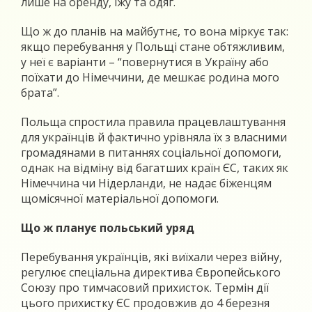
лише на оренду, їжу та одяг.
Що ж до планів на майбутнє, то вона міркує так:
якщо перебування у Польщі стане обтяжливим,
у неї є варіанти – “повернутися в Україну або
поїхати до Німеччини, де мешкає родина мого
брата”.
Польща спростила правила працевлаштування
для українців й фактично урівняла їх з власними
громадянами в питаннях соціальної допомоги,
однак на відміну від багатших країн ЄС, таких як
Німеччина чи Нідерланди, не надає біженцям
щомісячної матеріальної допомоги.
Що ж планує польський уряд
Перебування українців, які виїхали через війну,
регулює спеціальна директива Європейського
Союзу про тимчасовий прихисток. Термін дії
цього прихистку ЄС продовжив до 4 березня