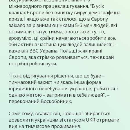
міжнародного працевлаштування. “В усіх
країнах Європи без винятку вирує демографічна
криза. І якщо вже так сталося, що в Європу
заїхало за різними оцінками 5-6 млн людей, які
отримали статус тимчасового захисту, то,
зрозуміло, ці країни намагаються зробити все,
аби активна частина цих людей залишилися”, –
каже він ВВС Україна. Польщі ж як країні
Європи, яка стрімко розвивається, теж вкрай
потрібні робочі руки.
“І їхнє відтягування рішення, що це буде –
тимчасовий захист чи якась інша форма
юридичного перебування українців, робиться з
однією метою – затримати в себе людей”, –
переконаний Воскобойник.
Саме тому, вважає він, Польща і збирається
дозволити українцям зі статусом UKR отримати
вид на тимчасове проживання: