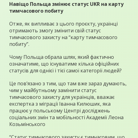
Навіщо Польща змінює статус UKR на карту
тимчасового побиту
Отже, як випливає з цього проєкту, українці
отримають змогу змінити свій статус
тимчасового захисту на “карту тимчасового
побиту”.
Чому Польща обрала шлях, який фактично
означатиме, що існуватиме кілька офіційних
статусів для однієї і тієї самої категорії людей?
Це пов’язано з тим, що там вже зараз думають,
чим у майбутньому замінити статус
тимчасового захисту для українців, вважає
експертка з міграції Іванна Килюшик, яка
працює у польському Центрі досліджень
соціальних змін та мобільності Академії Леона
Козьмінського
“Статус тимчасового захисту є тимчасовим, що