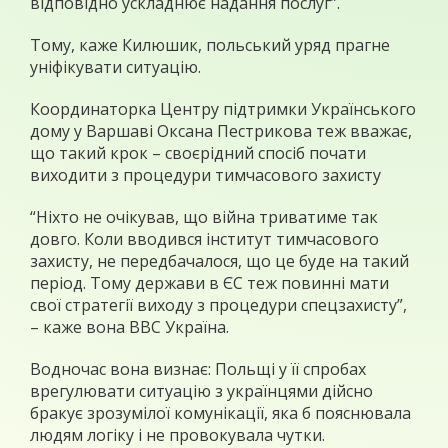
відповідно ускладнює надання послуг”.
Тому, каже Килюшик, польський уряд прагне
уніфікувати ситуацію.
Координаторка Центру підтримки Українського
дому у Варшаві Оксана Пестрикова теж вважає,
що такий крок – своєрідний спосіб почати
виходити з процедури тимчасового захисту
“Ніхто не очікував, що війна триватиме так
довго. Коли вводився інститут тимчасового
захисту, не передбачалося, що це буде на такий
період. Тому держави в ЄС теж повинні мати
свої стратегії виходу з процедури спецзахисту”,
– каже вона ВВС Україна.
Водночас вона визнає: Польщі у її спробах
врегулювати ситуацію з українцями дійсно
бракує зрозумілої комунікації, яка б пояснювала
людям логіку і не провокувала чутки.