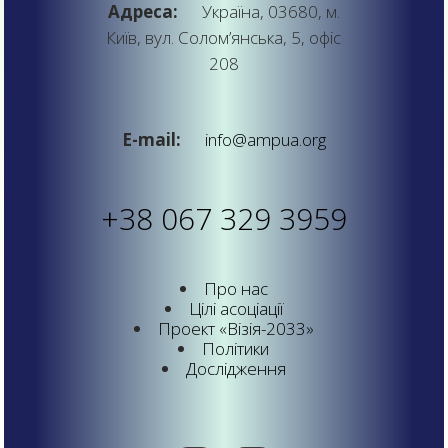
Адреса:
Україна, 03680, м.
Київ, вул. Солом’янська, 5, офіс
208
E-mail:
info@ampua.org
+38 067 329 3959
Про нас
Цілі асоціації
Проект «Візія-2033»
Політики
Дослідження