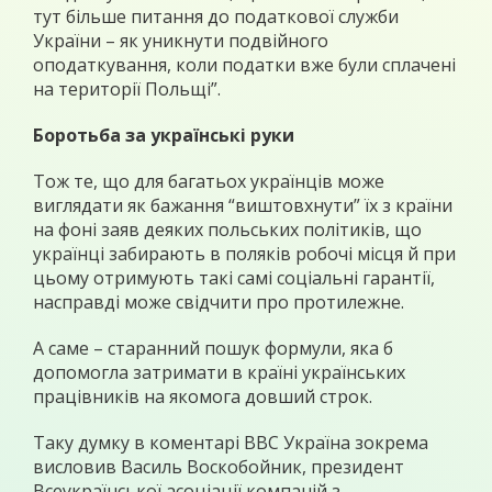
тут більше питання до податкової служби
України – як уникнути подвійного
оподаткування, коли податки вже були сплачені
на території Польщі”.
Боротьба за українські руки
Тож те, що для багатьох українців може
виглядати як бажання “виштовхнути” їх з країни
на фоні заяв деяких польських політиків, що
українці забирають в поляків робочі місця й при
цьому отримують такі самі соціальні гарантії,
насправді може свідчити про протилежне.
А саме – старанний пошук формули, яка б
допомогла затримати в країні українських
працівників на якомога довший строк.
Таку думку в коментарі ВВС Україна зокрема
висловив Василь Воскобойник, президент
Всеукраїнської асоціації компаній з