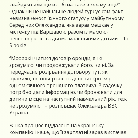
знайду я сили ще в собі на таке в моєму віці?”.
Однак чи не найбільше людей турбує сам факт
невизначеності їхнього статусу у майбутньому.
Серед них Олександра, яка зараз мешкає у
містечку під Варшавою разом із мамою-
пенсіонеркою та двома маленькими дітьми – 1 і
5 років.
“Має закінчитися договір оренди, я не
зрозуміло, чи продовжувати його, чи ні. За
передчасне розірвання договору тут, як
правило, не повертають депозит (розмір
одномісячного орендного платежу). В садочку
потрібно дати інформацію, чи бронювати для
дитини місце на наступний навчальний рік, теж
не зрозуміло”, – розповідає Олександра ВВС
Україна.
Жінка працює віддалено на українську
компанію і каже, що її зарплатні зараз вистачає