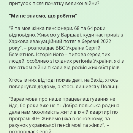
притулок після початку великої війни?
“Ми не знаємо, що робити”
“Я та моя жінка пенсіонери. 68 та 64 роки
відповідно. Живемо у Варшаві, куди нас привіз з
Харкова евакуаційний потяг в березні 2022
року”, – розповідає ВВС Україна Сергій
Безчетнов. Історія його – типова серед тих
людей, особливо зі східних регіонів України, які з
початком війни тікали від російських обстрілів.
Хтось із них відтоді поїхав далі, на Захід, хтось
повернувся додому, а хтось лишився у Польщі.
“Зараз мова про наше працевлаштування не
йде, бо роки вже не ті. Добра польська родина
дала нам можливість жити в їхній квартирі по
програмі 40+. Живемо (їжа в основному) за
рахунок української пенсії моєї та жінки”, –
розповідає Сергій.