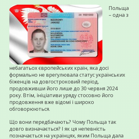
Польща
– одна з
небагатьох європейських країн, яка досі
формально не врегулювала статус українських
біженців на довгостроковий період,
продовживши його лише до 30 червня 2024
року. Втім, ініціативи уряду стосовно його
продовження вже відомі і широко
обговорюються.
Що вони передбачають? Чому Польща так
довго визначається? І як ця непевність
позначається на українцях, яким Польща дала