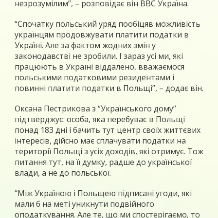
незрозумілим”, – розповідає він ВВС Україна.
“Спочатку польський уряд пообіцяв можливість
українцям продовжувати платити податки в
Україні. Але за фактом жодних змін у
законодавстві не зробили. І зараз усі ми, які
працюють в Україні віддалено, вважаємося
польськими податковими резидентами і
повинні платити податки в Польщі”, – додає він.
Оксана Пестрикова з “Українського дому”
підтверджує: особа, яка перебуває в Польщі
понад 183 дні і бачить тут центр своїх життєвих
інтересів, дійсно має сплачувати податки на
території Польщі з усіх доходів, які отримує. Тож
питання тут, на її думку, радше до української
влади, а не до польської.
“Між Україною і Польщею підписані угоди, які
мали б на меті уникнути подвійного
оподаткування. Але те, що ми спостерігаємо, то