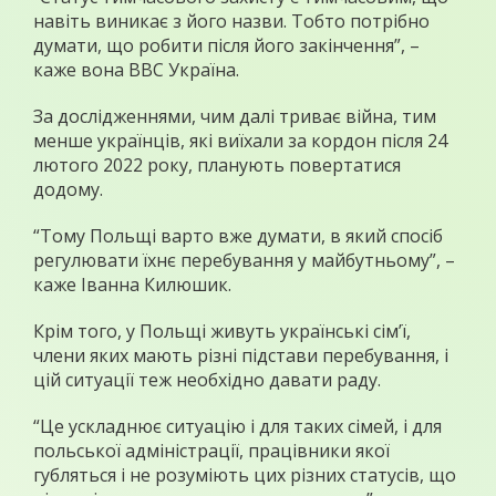
навіть виникає з його назви. Тобто потрібно
думати, що робити після його закінчення”, –
каже вона ВВС Україна.
За дослідженнями, чим далі триває війна, тим
менше українців, які виїхали за кордон після 24
лютого 2022 року, планують повертатися
додому.
“Тому Польщі варто вже думати, в який спосіб
регулювати їхнє перебування у майбутньому”, –
каже Іванна Килюшик.
Крім того, у Польщі живуть українські сім’ї,
члени яких мають різні підстави перебування, і
цій ситуації теж необхідно давати раду.
“Це ускладнює ситуацію і для таких сімей, і для
польської адміністрації, працівники якої
губляться і не розуміють цих різних статусів, що