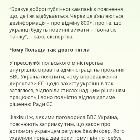
“Бракує доброї публічної кампанії з пояснення
що, де і як відбувається. Через це з’являються
дезінформація – про відміну 800+, про те, що
українці будуть повинні виїхати – і вона сіє
паніку”, – каже експертка.
Чому Польща так довго тягла
У пресслужбі польського міністерства
внутрішніх справ та адміністрації на прохання
ВВС Україна пояснити, чому впровадження
директиви ЄС щодо захисту українців так
затяглося, відповіли стисло: над цим рішенням
працюють і воно повністю відповідатиме
рішенню Ради ЄС.
Фахівці ж, з якими поговорила ВВС Україна,
пояснюють затримку тим, що закон про
допомогу українцям регулює безліч сфер, його
ухвалили понад два роки тому і він потребує