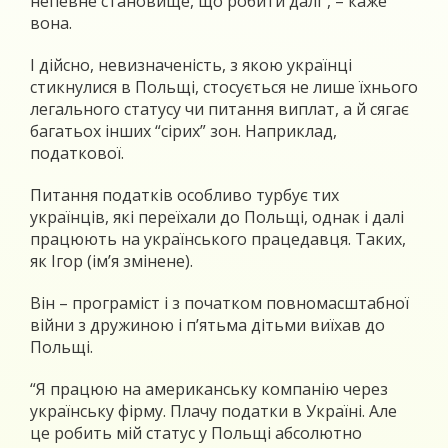
непевне становище, що робити далі”, – каже
вона.
І дійсно, невизначеність, з якою українці
стикнулися в Польщі, стосується не лише їхнього
легального статусу чи питання виплат, а й сягає
багатьох інших “сірих” зон. Наприклад,
податкової.
Питання податків особливо турбує тих
українців, які переїхали до Польщі, однак і далі
працюють на українського працедавця. Таких,
як Ігор (ім’я змінене).
Він – програміст і з початком повномасштабної
війни з дружиною і п’ятьма дітьми виїхав до
Польщі.
“Я працюю на американську компанію через
українську фірму. Плачу податки в Україні. Але
це робить мій статус у Польщі абсолютно