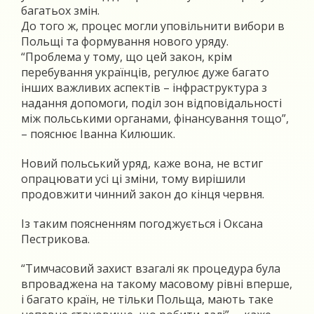
багатьох змін.
До того ж, процес могли уповільнити вибори в
Польщі та формування нового уряду.
“Проблема у тому, що цей закон, крім
перебування українців, регулює дуже багато
інших важливих аспектів – інфраструктура з
надання допомоги, поділ зон відповідальності
між польськими органами, фінансування тощо”,
– пояснює Іванна Килюшик.
Новий польський уряд, каже вона, не встиг
опрацювати усі ці зміни, тому вирішили
продовжити чинний закон до кінця червня.
Із таким поясненням погоджується і Оксана
Пестрикова.
“Тимчасовий захист взагалі як процедура була
впроваджена на такому масовому рівні вперше,
і багато країн, не тільки Польща, мають таке