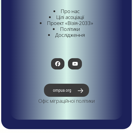
Про нас
Цілі асоціації
Проект «Візія-2033»
Політики
Дослідження
ompua.org
Офіс міграційної політики