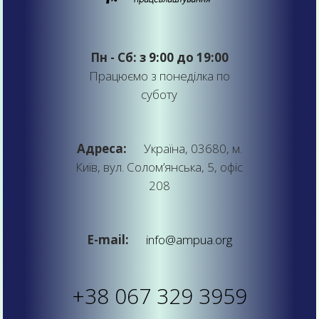
Пн - Сб: з 9:00 до 19:00
Працюємо з понеділка по
суботу
Адреса:
Україна, 03680, м.
Київ, вул. Солом’янська, 5, офіс
208
E-mail:
info@ampua.org
+38 067 329 3959