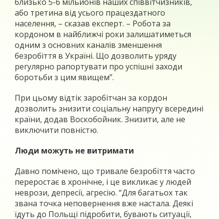
близько 5-6 мільйонів наших співвітчизників,
або третина від усього працездатного
населення, – сказав експерт. – Робота за
кордоном в найближчі роки залишатиметься
одним з основних каналів зменшення
безробіття в Україні. Що дозволить уряду
регулярно рапортувати про успішні заходи
боротьби з цим явищем”.
При цьому відтік заробітчан за кордон
дозволить знизити соціальну напругу всередині
країни, додав Воскобойник. Знизити, але не
виключити повністю.
Люди можуть не витримати
Давно помічено, що тривале безробіття часто
переростає в хронічне, і це викликає у людей
неврози, депресії, агресію. “Для багатьох так
звана точка неповернення вже настала. Деякі
їдуть до Польщі підробити, бувають ситуації,