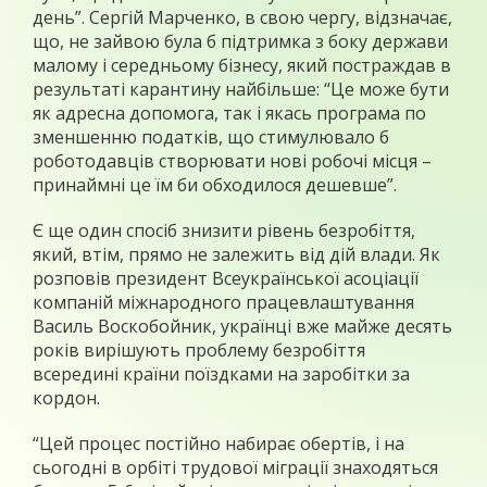
день”. Сергій Марченко, в свою чергу, відзначає,
що, не зайвою була б підтримка з боку держави
малому і середньому бізнесу, який постраждав в
результаті карантину найбільше: “Це може бути
як адресна допомога, так і якась програма по
зменшенню податків, що стимулювало б
роботодавців створювати нові робочі місця –
принаймні це їм би обходилося дешевше”.
Є ще один спосіб знизити рівень безробіття,
який, втім, прямо не залежить від дій влади. Як
розповів президент Всеукраїнської асоціації
компаній міжнародного працевлаштування
Василь Воскобойник, українці вже майже десять
років вирішують проблему безробіття
всередині країни поїздками на заробітки за
кордон.
“Цей процес постійно набирає обертів, і на
сьогодні в орбіті трудової міграції знаходяться