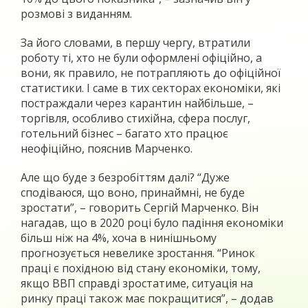
розмові з виданням.
За його словами, в першу чергу, втратили
роботу ті, хто не були оформлені офіційно, а
вони, як правило, не потрапляють до офіційної
статистики. І саме в тих секторах економіки, які
постраждали через карантин найбільше, –
торгівля, особливо стихійна, сфера послуг,
готельний бізнес – багато хто працює
неофіційно, пояснив Марченко.
Але що буде з безробіттям далі? “Дуже
сподіваюся, що воно, принаймні, не буде
зростати”, – говорить Сергій Марченко. Він
нагадав, що в 2020 році було падіння економіки
більш ніж на 4%, хоча в нинішньому
прогнозується невелике зростання. “Ринок
праці є похідною від стану економіки, тому,
якщо ВВП справді зростатиме, ситуація на
ринку праці також має покращитися”, – додав