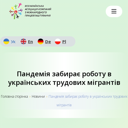
Ук
En
De
Pl
Пандемія забирає роботу в
українських трудових мігрантів
Головна сторiнка
›
Новини
›
Пандемія забирає роботу в українських трудових
мігрантів