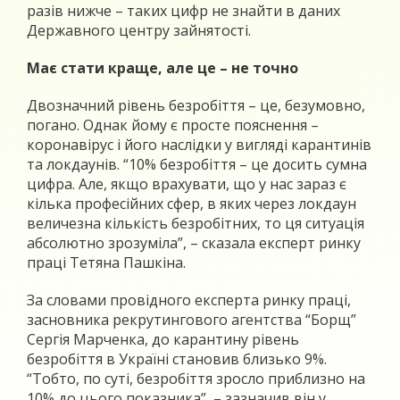
разів нижче – таких цифр не знайти в даних
Державного центру зайнятості.
Має стати краще, але це – не точно
Двозначний рівень безробіття – це, безумовно,
погано. Однак йому є просте пояснення –
коронавірус і його наслідки у вигляді карантинів
та локдаунів. “10% безробіття – це досить сумна
цифра. Але, якщо врахувати, що у нас зараз є
кілька професійних сфер, в яких через локдаун
величезна кількість безробітних, то ця ситуація
абсолютно зрозуміла”, – сказала експерт ринку
праці Тетяна Пашкіна.
За словами провідного експерта ринку праці,
засновника рекрутингового агентства “Борщ”
Сергія Марченка, до карантину рівень
безробіття в Україні становив близько 9%.
“Тобто, по суті, безробіття зросло приблизно на
10% до цього показника”, – зазначив він у