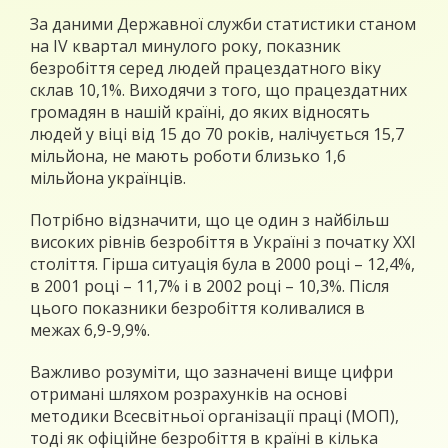
За даними Державної служби статистики станом
на IV квартал минулого року, показник
безробіття серед людей працездатного віку
склав 10,1%. Виходячи з того, що працездатних
громадян в нашій країні, до яких відносять
людей у віці від 15 до 70 років, налічується 15,7
мільйона, не мають роботи близько 1,6
мільйона українців.
Потрібно відзначити, що це один з найбільш
високих рівнів безробіття в Україні з початку XXI
століття. Гірша ситуація була в 2000 році – 12,4%,
в 2001 році – 11,7% і в 2002 році – 10,3%. Після
цього показники безробіття коливалися в
межах 6,9-9,9%.
Важливо розуміти, що зазначені вище цифри
отримані шляхом розрахунків на основі
методики Всесвітньої організації праці (МОП),
тоді як офіційне безробіття в країні в кілька