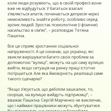
коли люди розуміють, що в своїй професії вони
вже не відбудуться. У багатьох взагалі
з’являється апатія, починається депресія через
неможливість знайти роботу, особливо серед
зрілих людей. Зростає психологічне (і фізичне)
насильство в сім’ях”, – розповідає Тетяна
Пашкіна.
Все це сприяє зростанню соціальної
напруженості. А це означає, що українці, які
звикли вирішувати багато своїх проблем за
допомогою “вулиці”, можуть на цю саму вулицю
вийти, якщо ситуація на ринку праці істотно
погіршиться. Але яка ймовірність реалізації саме
такого сценарію?
“Якщо з’ясується, що дебілізм зашкалює, то,
скоріше, на вулицю вийдуть підприємці”, –
вважає Пашкіна. Сергій Марченко не виключає,
що і наймані працівники можуть збунтуватися.