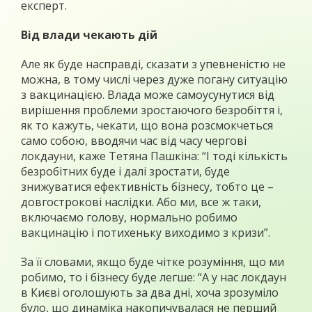
експерт.
Від влади чекають дій
Але як буде насправді, сказати з упевненістю не
можна, в тому числі через дуже погану ситуацію
з вакцинацією. Влада може самоусунутися від
вирішення проблеми зростаючого безробіття і,
як то кажуть, чекати, що вона розсмокчеться
само собою, вводячи час від часу чергові
локдауни, каже Тетяна Пашкіна: “І тоді кількість
безробітних буде і далі зростати, буде
знижуватися ефективність бізнесу, тобто це –
довгострокові наслідки. Або ми, все ж таки,
включаємо голову, нормально робимо
вакцинацію і потихеньку виходимо з кризи”.
За її словами, якщо буде чітке розуміння, що ми
робимо, то і бізнесу буде легше: “А у нас локдаун
в Києві оголошують за два дні, хоча зрозуміло
було, що динаміка накопичувалася не перший