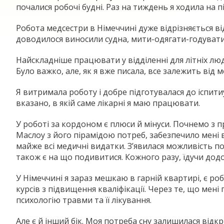
почалися робочі будні. Раз на тиждень я ходила на п
Робота медсестри в Німеччині дуже відрізняється ві
доводилося виносили судна, мити-одягати-годуват
Найскладніше працювати у відділенні для літніх люд
Було важко, але, як я вже писала, все залежить від м
Я витримала роботу і добре підготувалася до іспитиу
вказано, в якій саме лікарні я маю працювати.
У роботі за кордоном є плюси й мінуси. Почнемо з п
Маслоу з його пірамідою потреб, забезпечило мені в
майже всі медичні видатки. З’явилася можливість подо
також є на що подивитися. Кожного разу, їдучи додом
У Німеччині я зараз мешкаю в гарній квартирі, є роб
курсів з підвищення кваліфікації. Через те, що мен
психологію травми та її лікування.
Але є й інший бік. Моя потреба сну залишилася відкр