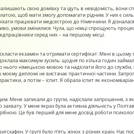
алишають свою домівку та їдуть в невідомість, вони сп
латою, щоб мати змогу допомагати рідним. У них є сильн
їхати працювати медсестрою до Німеччини. Я дізналася
иво, умови змінилися. Чула, що німці спрощують процес
медпрацівники серед них – на першому місці.
о скласти екзамен та отримати сертифікат. Мені в цьому 
я доклала максимум зусиль: щодня по кілька годин займа
о нього німецькою мовою та надіслати його до служби, 
моєму дипломі не вистачає практичної частини. Запро
 практики, а потім – іспит. Я обрала іспит як економварі
м. Мене записали до групи, надіслали запрошення, з яки
го захвату. У мене якраз була активна діяльність у Полта
трібною. Це був перший для мене досвід роботи психоло
гсхафен. У групі було п’ять жінок з різних країн. Нас п