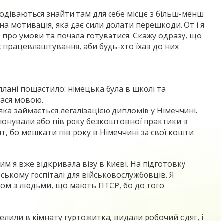
одіваються знайти там для себе місце з більш-менш
а мотивація, яка дає сили долати перешкоди. От і я
 про умови та почала готуватися. Скажу одразу, що
 працевлаштування, аби будь-хто їхав до них
плані пощастило: німецька була в школі та
лася мовою.
яка займається легалізацією дипломів у Німеччині.
понували або пів року безкоштовної практики в
ант, бо мешкати пів року в Німеччині за свої кошти
м я вже відкривала візу в Києві. На підготовку
вському госпіталі для військовослужбовців. Я
гом з людьми, що мають ПТСР, бо до того
оселили в кімнату гуртожитка, видали робочий одяг, і