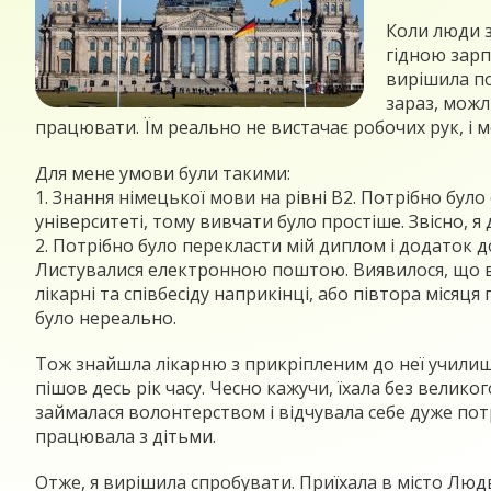
Коли люди з
гідною зарп
вирішила по
зараз, можл
працювати. Їм реально не вистачає робочих рук, і 
Для мене умови були такими:
1. Знання німецької мови на рівні В2. Потрібно бул
університеті, тому вивчати було простіше. Звісно, 
2. Потрібно було перекласти мій диплом і додаток д
Листувалися електронною поштою. Виявилося, що в 
лікарні та співбесіду наприкінці, або півтора місяця
було нереально.
Тож знайшла лікарню з прикріпленим до неї училище
пішов десь рік часу. Чесно кажучи, їхала без велико
займалася волонтерством і відчувала себе дуже по
працювала з дітьми.
Отже, я вирішила спробувати. Приїхала в місто Людви