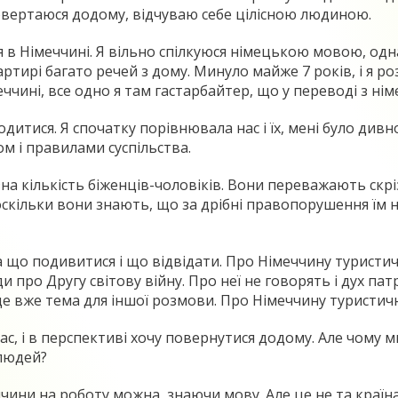
 повертаюся додому, відчуваю себе цілісною людиною.
 в Німеччині. Я вільно спілкуюся німецькою мовою, одн
ртирі багато речей з дому. Минуло майже 7 років, і я ро
меччині, все одно я там гастарбайтер, що у переводі з н
дитися. Я спочатку порівнювала нас і їх, мені було дивно
ом і правилами суспільства.
а кількість біженців-чоловіків. Вони переважають скрізь
 оскільки вони знають, що за дрібні правопорушення їм 
на що подивитися і що відвідати. Про Німеччину туристи
и про Другу світову війну. Про неї не говорять і дух па
 це вже тема для іншої розмови. Про Німеччину туристичн
час, і в перспективі хочу повернутися додому. Але чому
 людей?
ччини на роботу можна, знаючи мову. Але це не та країна