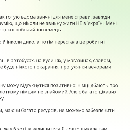
ак готую вдома звичні для мене страви, завжди
зумію, що ніколи не звикну жити НЕ в Україні. Мені
імецької робочий-іноземець.
 й інколи дико, а потім перестала це робити і
: в автобусах, на вулицях, у магазинах, словом,
не буде ніякого покарання, прогулянки вечорами
чну можу відгукнутися позитивно: німці дбають про
тріотизму німцям не знайомий. Але є багато цікавих
у.
 ми, маючи багато ресурсів, не можемо забезпечити
, де я б хотіла залишитися. Я довго шукала там