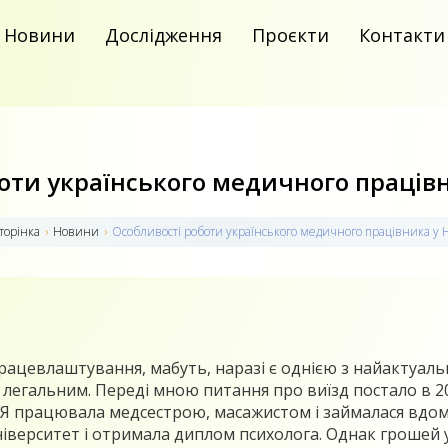
Новини
Дослідження
Проєкти
Контакти
оти українського медичного праців
торiнка
›
Новини
›
Особливості роботи українського медичного працівника у
рацевлаштування, мабуть, наразі є однією з найактуаль
 легальним. Переді мною питання про виїзд постало в 20
. Я працювала медсестрою, масажистом і займалася вдо
ніверситет і отримала диплом психолога. Однак грошей 