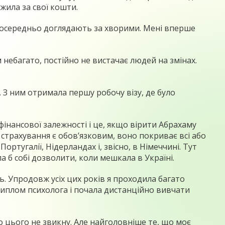
 жила за свої кошти.
езпосередньо доглядають за хворими. Мені вперше
 небагато, постійно не вистачає людей на змінах.
к. З ним отримала першу робочу візу, де було
фінансової залежності і це, якщо вірити Абрахаму
 страхування є обов’язковим, воно покриває всі або
ртугалії, Нідерландах і, звісно, в Німеччині. Тут
а б собі дозволити, коли мешкала в Україні.
ть. Упродовж усіх цих років я проходила багато
 диплом психолога і почала дистанційно вивчати
до цього не звикну. Але найголовніше те, що моє