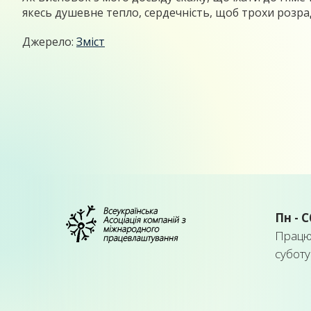
якесь душевне тепло, сердечність, щоб трохи розради
Джерело:
Зміст
Пн - С
Працює
суботу