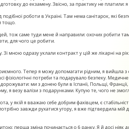
ідготовку до екзамену. Звісно, за практику не платили: я
д подібної роботи в Україні. Там нема санітарок, які б
и тощо.
ей, тож саме туди мене й направили: охочих робити там
ети, для чого це робити.
. Зі мною одразу уклали контракт у цій же лікарні на рі
риємного. Тепер я можу допомагати рідним, я вийшла з 
сі фізіологічні потреби та подарувало безпеку. Медичне
рожувати: ми з донею були в Іспанії, Польщі, Франції, По
у, я везу валізи з подарунками. Купую те, чого не змогл
ота, у якій я вважаю себе добрим фахівцем, є стабільніс
і потрібно завжди рухатися угору, я вже підтвердила мій
итою: перша зміна починається о 6 ранку. Я й досі ніяк 