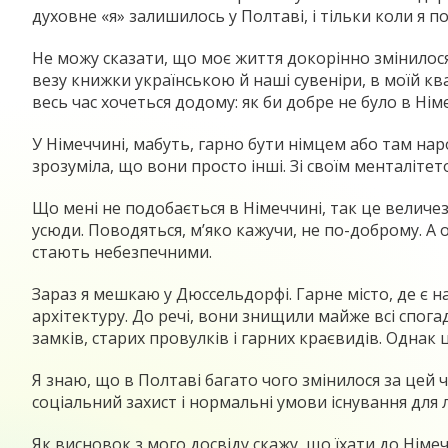
духовне «я» залишилось у Полтаві, і тільки коли я
Не можу сказати, що моє життя докорінно змінилося
везу книжки українською й наші сувеніри, в моїй ква
весь час хочеться додому: як би добре не було в Ні
У Німеччині, мабуть, гарно бути німцем або там наро
зрозуміла, що вони просто інші. Зі своїм менталітет
Що мені не подобається в Німеччині, так це величезн
усюди. Поводяться, м’яко кажучи, не по-доброму. А
стають небезпечними.
Зараз я мешкаю у Дюссельдорфі. Гарне місто, де є 
архітектуру. До речі, вони знищили майже всі спогад
замків, старих провулків і гарних краєвидів. Однак
Я знаю, що в Полтаві багато чого змінилося за цей 
соціальний захист і нормальні умови існування для
Як висновок з мого досвіду скажу, що їхати до Німе