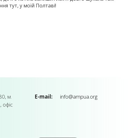
ня тут, у моїй Полтаві!
0, м.
E-mail:
info@ampua.org
, офіс