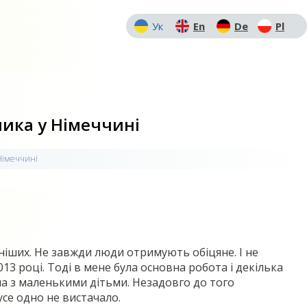
Ук
En
De
Pl
ника у Німеччині
 Німеччині
ніших. Не завжди люди отримують обіцяне. І не
13 році. Тоді в мене була основна робота і декілька
ма з маленькими дітьми. Незадовго до того
усе одно не вистачало.