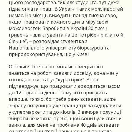
цього господарства. “Як для студента, тут дуже
гідна оплата праці. В Україні таких можливостей
немає. На місяць виходить понад тисяча євро,
якщо працювати кожного дня в міру своїх
можливостей. Заробити в Україні 30 тисяч
гривень – для студента на це потрібен рік, а то й
більше”, – розповідає студентка з
Національного університету біоресурсів та
природокористування, що у Києві.
Оскільки Тетяна розмовляє німецькою і
знається на роботі завдяки досвіду, вона має у
господарстві статус “кураторки”. Вона
підтверджує, що працювати доводиться часом
до 12 годин на день. “Тому, хто приїздить
вперше, тяжко, бо треба рано вставати, адже
зібрану полуницю уже вранці треба відправити
у супермаркети та до кіосків. З вечора полуниці
збирати не можна, треба, щоб вони були свіжі. Я
звикла, для мене не проблема 40 днів вставати
о четвертій чи п’ятій ранку, якщо я приїхала