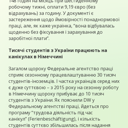
148 годин на місяць при шестиденному
робочому тижні, оплати 9,19 євро (без
відрахувань) за годину. У документі є
застереження щодо ймовірності понаднормової
праці, але, як каже українка, “вона відбувалась
щоденно без фіксування і зарахування до
заробітної плати”.
Тисячі студентів з України працюють на
канікулах в Німеччині
Загалом щороку Федеральне агентство праці
сприяє сезонному працевлаштуванню 30 тисяч
студентів-іноземців. І частка українців серед них
є дуже суттєвою – з 2015 року на сезонну роботу
в Німеччину щороку прибуває до 10 тисяч
студентів з України. Як пояснили DW у
Федеральному агентстві праці, йдеться про
програму “трудова діяльність під час
канікул” (Ferienbeschäftigung), і кількість
студентів суттєво збільшилась після надання