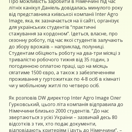
Про можливість заробити в Німеччині під час
літніх канікул Даніель довідалась минулого року
від представника київської компанії Inter Agro
Image, яка, як зазначається на її сайті, організує
для українських студентів “практичні
стажування за кордоном”. Ідеться, власне, про
сезонну роботу, під час якої студентів залучають
до збору врожаїв – наприклад, полуниці.
Студентам обіцяють роботу на два-три місяці з
тривалістю робочого тижня від 35 годин, з
погодинною оплатою праці, що на місяць
сягатиме 1500 євро, а також з забезпеченням
проживання у гуртожитках по 4-8 осіб в кімнаті
чи у мобільному житлі по четверо осіб.
Як розповів DW директор Inter Agro Image Олег
Гурковський, цього літа компанія відправила до
Німеччини близько 2000 студентів. “До нас
звертаються з усієї України – зазвичай десь 80
відсотків з тих, хто подає документи,
відповідають критеріям і їдуть до Німеччини”, –