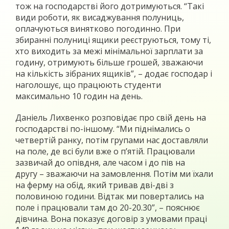
тож на господарстві його дотримуються. “Такі
види роботи, як висаджування полуниць,
оплачуються винятково погодинно. При
збиранні полуниці ящики реєструються, тому ті,
хто виходить за межі мінімальної зарплати за
годину, отримують більше грошей, зважаючи
на кількість зібраних ящиків”, – додає господар і
наголошує, що працюють студенти
максимально 10 годин на день.
Даніель Лихвенко розповідає про свій день на
господарстві по-іншому. “Ми піднімались о
четвертій ранку, потім групами нас доставляли
на поле, де всі були вже о п’ятій. Працювали
зазвичай до опівдня, але часом і до пів на
другу – зважаючи на замовлення. Потім ми їхали
на ферму на обід, який тривав дві-дві з
половиною години. Відтак ми повертались на
поле і працювали там до 20-20.30”, – пояснює
дівчина. Вона показує договір з умовами праці