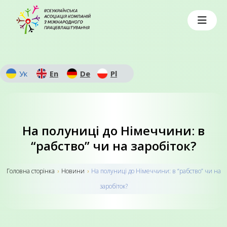
Ук
En
De
Pl
На полуниці до Німеччини: в
“рабство” чи на заробіток?
Головна сторiнка
›
Новини
›
На полуниці до Німеччини: в “рабство” чи на
заробіток?