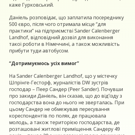
каже Гурковський.
Даніель розповідає, що заплатила посереднику
500 євро, після чого отримала місце “для
практики” на підприємстві Sander Calenberger
Landhof, відповідний дозвіл для виконання
такої роботи в Німеччині, а також можливість
прибути туди автобусом.
“Дотримуємось усіх вимог”
На Sander Calenberger Landhof, що у містечку
Шпрінге-Гесторф, журналістів DW зустрів
господар – Пеер Сандер (Peer Sander). Почувши
про закиди Даніель, він сказав, що до від’їзду з
господарства вона до нього не зверталась. При
цьому Сандер не обмежував пересування
кореспондентів по полях, де працювала
молодь, а також територією господарства, де
розташовані житлові приміщення. Сандеру 49