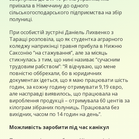
приїхала в Німеччину до одного
сільськогосподарського підприємства на збір
полуниці.
При особистій зустрічі Даніель Лихвенко з
Таращі розповіла, що як студентка аграрного
коледжу наприкінці травня прибула в Нижню
Саксонію “на стажування”, але за місяць
стикнулась з тим, що нині називає “сучасним
трудовим рабством”: “Я відчуваю, що мене
повністю оббрехали, бо в юридичних
документах ідеться, що я маю працювати шість
годин, за кожну годину отримувати 9,19 євро,
але насправді виявилось, що працювала на
вироблення продукції – отримувала 60 центів за
кілограм зібраних полуниць. Працювала без
вихідних, часом по 14 годин на день”.
Можливість заробити під час канікул