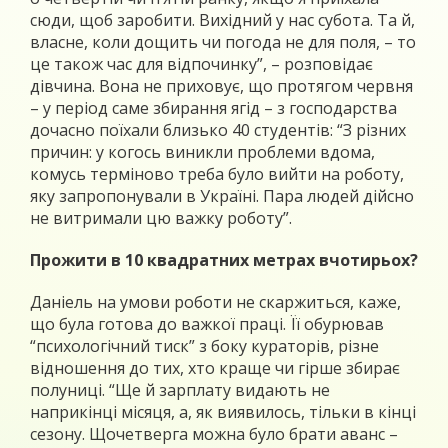
сюди, щоб заробити. Вихідний у нас субота. Та й,
власне, коли дощить чи погода не для поля, – то
це також час для відпочинку”, – розповідає
дівчина. Вона не приховує, що протягом червня
– у період саме збирання ягід – з господарства
дочасно поїхали близько 40 студентів: “З різних
причин: у когось виникли проблеми вдома,
комусь терміново треба було вийти на роботу,
яку запропонували в Україні. Пара людей дійсно
не витримали цю важку роботу”.
Прожити в 10 квадратних метрах вчотирьох?
Даніель на умови роботи не скаржиться, каже,
що була готова до важкої праці. Її обурював
“психологічний тиск” з боку кураторів, різне
відношення до тих, хто краще чи гірше збирає
полуниці. “Ще й зарплату видають не
наприкінці місяця, а, як виявилось, тільки в кінці
сезону. Щочетверга можна було брати аванс –