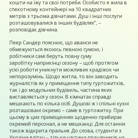
кошти на їжу та свої потреби. Особисто я жила в
спекотному контейнері на 10 квадратних
метрів з трьома дівчатами. Душ і інші послуги
розташовувалися в інших будівлях”, –
розповідає дівчина.
Пеер Сандер пояснює, що аванси не
обмежуються якоюсь певною сумою, і
робітники самі беруть повну суму
заробітку наприкінці сезону – щоб протягом
усієї роботи уникнути можливих крадіжок чи
непорозумінь. Щодо житла, то він заводить
журналістів як у приміщення типу гуртожитків,
так і до модульних будівель, частина яких
виставляється у сезон. В кімнатах справді
мешкають по кілька осіб. Душові ж і спільні кухні
розташовані окремо – саме в гуртожитку. При
цьому в цих приміщеннях щоденно прибирає
окремий персонал, а не мешканці. Для останніх
також відкрита пральня. До слова, студенти з
України влітку – тільки частина працівників на