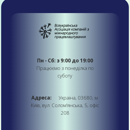
Пн - Сб: з 9:00 до 19:00
Працюємо з понеділка по
суботу
Адреса:
Україна, 03680, м.
Київ, вул. Солом’янська, 5, офіс
208