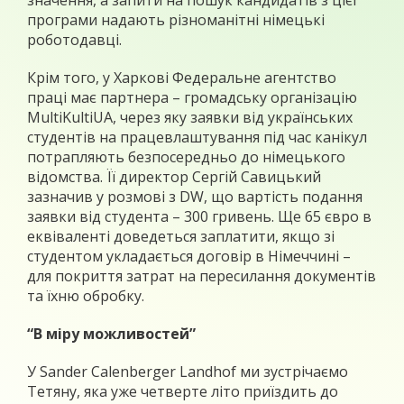
значення, а запити на пошук кандидатів з цієї
програми надають різноманітні німецькі
роботодавці.
Крім того, у Харкові Федеральне агентство
праці має партнера – громадську організацію
MultiKultiUA, через яку заявки від українських
студентів на працевлаштування під час канікул
потрапляють безпосередньо до німецького
відомства. Її директор Сергій Савицький
зазначив у розмові з DW, що вартість подання
заявки від студента – 300 гривень. Ще 65 євро в
еквіваленті доведеться заплатити, якщо зі
студентом укладається договір в Німеччині –
для покриття затрат на пересилання документів
та їхню обробку.
“В міру можливостей”
У Sander Calenberger Landhof ми зустрічаємо
Тетяну, яка уже четверте літо приїздить до