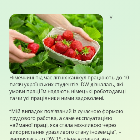
У
Німеччині під час літніх канікул працюють до 10
тисяч українських студентів. DW дізналась, які
умови праці їм надають німецькі роботодавці
та чи усі працівники ними задоволені.
“Мій випадок пов’язаний із сучасною формою
трудового рабства, а саме експлуатацією
найманої праці, яка стала можливою через
використання уразливого стану іноземців”, –
звернулась до DW 19-річна українка, яка