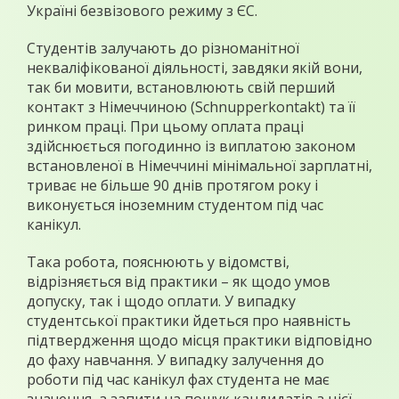
Україні безвізового режиму з ЄС.
Студентів залучають до різноманітної
некваліфікованої діяльності, завдяки якій вони,
так би мовити, встановлюють свій перший
контакт з Німеччиною (Schnupperkontakt) та її
ринком праці. При цьому оплата праці
здійснюється погодинно із виплатою законом
встановленої в Німеччині мінімальної зарплатні,
триває не більше 90 днів протягом року і
виконується іноземним студентом під час
канікул.
Така робота, пояснюють у відомстві,
відрізняється від практики – як щодо умов
допуску, так і щодо оплати. У випадку
студентської практики йдеться про наявність
підтвердження щодо місця практики відповідно
до фаху навчання. У випадку залучення до
роботи під час канікул фах студента не має