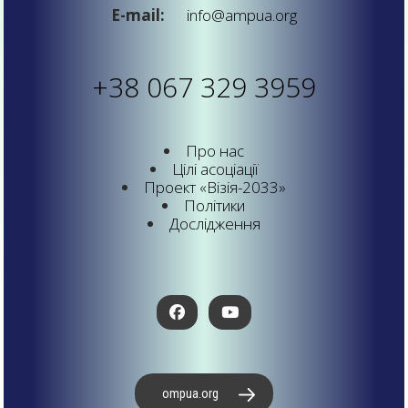
E-mail:
info@ampua.org
+38 067 329 3959
Про нас
Цілі асоціації
Проект «Візія-2033»
Політики
Дослідження
ompua.org