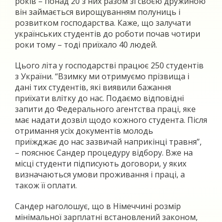
років – понад 20 з них разом зі своєю дружиною
він займається вирощуванням полуниць і
розвитком господарства. Каже, що залучати
українських студентів до роботи почав чотири
роки тому – тоді приїхало 40 людей.
Цього літа у господарстві працює 250 студентів
з України. “Взимку ми отримуємо прізвища і
дані тих студентів, які виявили бажання
приїхати влітку до нас. Подаємо відповідні
запити до Федерального агентства праці, яке
має надати дозвіл щодо кожного студента. Після
отримання усіх документів молодь
приїжджає до нас зазвичай наприкінці травня”,
– пояснює Сандер процедуру відбору. Вже на
місці студенти підписують договори, у яких
визначаються умови проживання і праці, а
також її оплати.
Сандер наголошує, що в Німеччині розмір
мінімальної зарплатні встановлений законом,