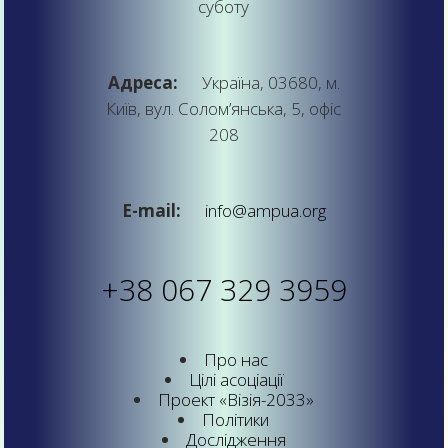
суботу
Адреса:
Україна, 03680, м.
Київ, вул. Солом’янська, 5, офіс
208
E-mail:
info@ampua.org
+38 067 329 3959
Про нас
Цілі асоціації
Проект «Візія-2033»
Політики
Дослідження