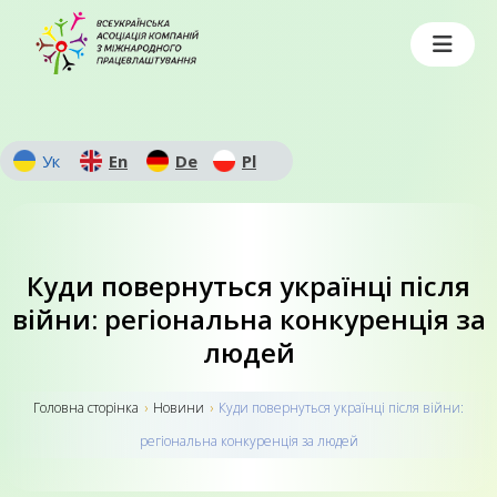
Ук
En
De
Pl
Куди повернуться українці після
війни: регіональна конкуренція за
людей
Головна сторiнка
›
Новини
›
Куди повернуться українці після війни:
регіональна конкуренція за людей