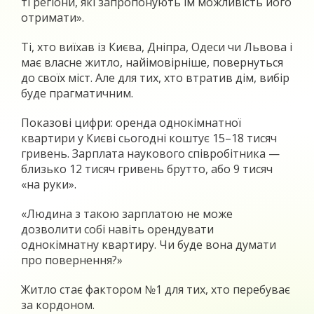
ті регіони, які запропонують їм можливість його
отримати».
Ті, хто виїхав із Києва, Дніпра, Одеси чи Львова і
має власне житло, найімовірніше, повернуться
до своїх міст. Але для тих, хто втратив дім, вибір
буде прагматичним.
Показові цифри: оренда однокімнатної
квартири у Києві сьогодні коштує 15–18 тисяч
гривень. Зарплата наукового співробітника —
близько 12 тисяч гривень брутто, або 9 тисяч
«на руки».
«Людина з такою зарплатою не може
дозволити собі навіть орендувати
однокімнатну квартиру. Чи буде вона думати
про повернення?»
Житло стає фактором №1 для тих, хто перебуває
за кордоном.