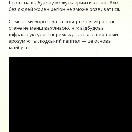
Гроші на відбудову можуть прийти ззовні. Але
без людей жоден регіон не зможе розвиватися.
Саме тому боротьба за повернення українців
стане не менш важливою, ніж відбудова
інфраструктури. І переможуть ті, хто першими
зрозуміють: людський капітал — це основа
майбутнього.