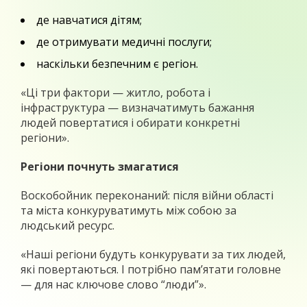
де навчатися дітям;
де отримувати медичні послуги;
наскільки безпечним є регіон.
«Ці три фактори — житло, робота і
інфраструктура — визначатимуть бажання
людей повертатися і обирати конкретні
регіони».
Регіони почнуть змагатися
Воскобойник переконаний: після війни області
та міста конкуруватимуть між собою за
людський ресурс.
«Наші регіони будуть конкурувати за тих людей,
які повертаються. І потрібно пам’ятати головне
— для нас ключове слово “люди”».