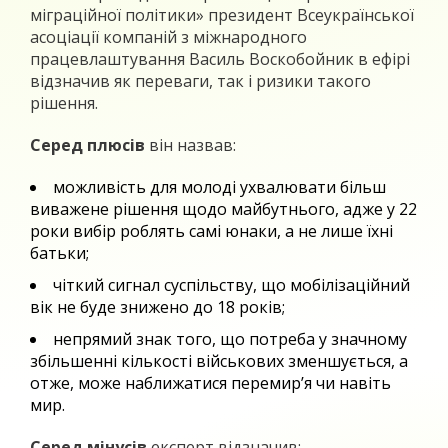
міграційної політики» президент Всеукраїнської
асоціації компаній з міжнародного
працевлаштування Василь Воскобойник в ефірі
відзначив як переваги, так і ризики такого
рішення.
Серед плюсів
він назвав:
можливість для молоді ухвалювати більш
виважене рішення щодо майбутнього, адже у 22
роки вибір роблять самі юнаки, а не лише їхні
батьки;
чіткий сигнал суспільству, що мобілізаційний
вік не буде знижено до 18 років;
непрямий знак того, що потреба у значному
збільшенні кількості військових зменшується, а
отже, може наближатися перемир’я чи навіть
мир.
Серед мінусів
експерт відзначив: