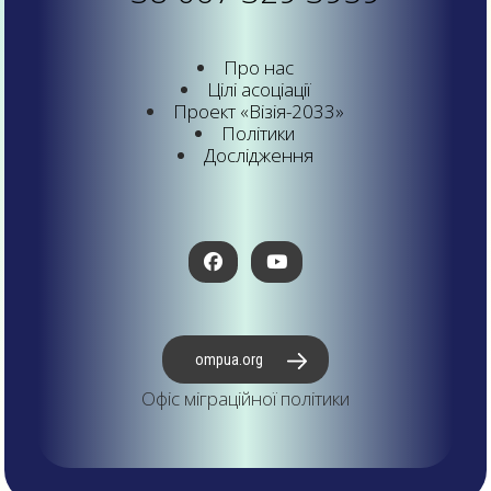
Про нас
Цілі асоціації
Проект «Візія-2033»
Політики
Дослідження
ompua.org
Офіс міграційної політики