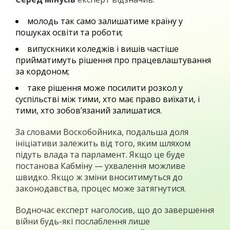
молодь так само залишатиме країну у
пошуках освіти та роботи;
випускники коледжів і вишів частіше
прийматимуть рішення про працевлаштування
за кордоном;
таке рішення може посилити розкол у
суспільстві між тими, хто має право виїхати, і
тими, хто зобов’язаний залишатися.
За словами Воскобойника, подальша доля
ініціативи залежить від того, яким шляхом
підуть влада та парламент. Якщо це буде
постанова Кабміну — ухвалення можливе
швидко. Якщо ж зміни вноситимуться до
законодавства, процес може затягнутися.
Водночас експерт наголосив, що до завершення
війни будь-які послаблення лише