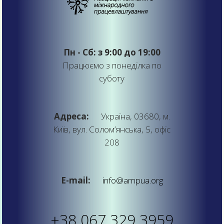
Пн - Сб: з 9:00 до 19:00
Працюємо з понеділка по
суботу
Адреса:
Україна, 03680, м.
Київ, вул. Солом’янська, 5, офіс
208
E-mail:
info@ampua.org
+38 067 329 3959