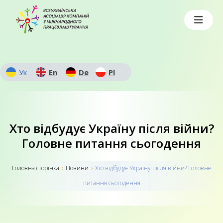
Ук
En
De
Pl
Хто відбудує Україну після війни?
Головне питання сьогодення
Головна сторiнка
›
Новини
›
Хто відбудує Україну після війни? Головне
питання сьогодення