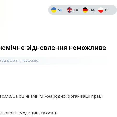
Ук
En
De
Pl
кономічне відновлення неможливе
чне відновлення неможливе
или. За оцінками Міжнародної організації праці,
ловості, медицині та освіті.