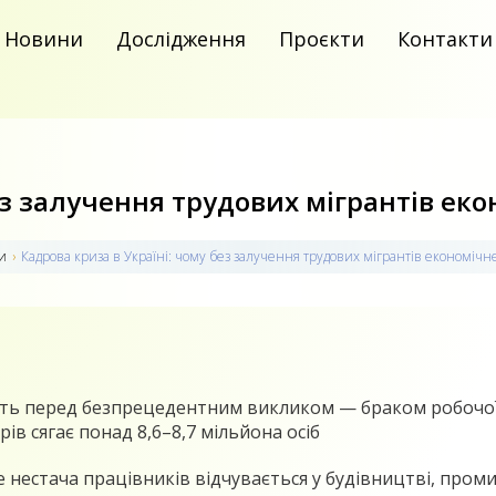
Новини
Дослідження
Проєкти
Контакти
без залучення трудових мігрантів е
и
›
Кадрова криза в Україні: чому без залучення трудових мігрантів економі
їть перед безпрецедентним викликом — браком робочої с
рів сягає понад 8,6–8,7 мільйона осіб
 нестача працівників відчувається у будівництві, промис