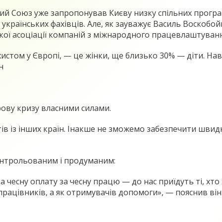
й Союз уже запропонував Києву низку спільних програм
українських фахівців. Але, як зауважує Василь Воскобой
кої асоціації компаній з міжнародного працевлаштуванн
истом у Європі, — це жінки, ще близько 30% — діти. Нав
н
рову кризу власними силами.
в із інших країн. Інакше не зможемо забезпечити швид
контрольованим і продуманим:
 чесну оплату за чесну працю — до нас приїдуть ті, хт
працівників, а як отримувачів допомоги», — пояснив він