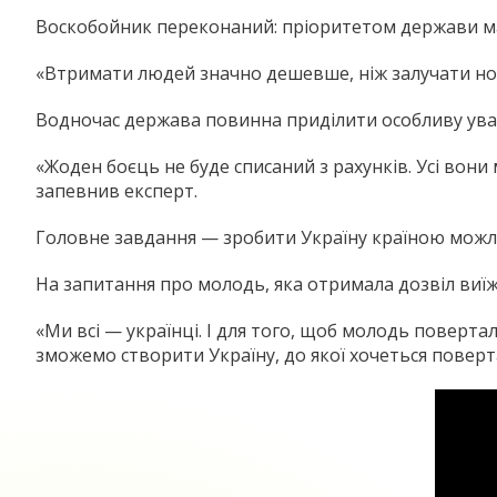
Воскобойник переконаний: пріоритетом держави має 
«Втримати людей значно дешевше, ніж залучати нов
Водночас держава повинна приділити особливу ува
«Жоден боєць не буде списаний з рахунків. Усі вон
запевнив експерт.
Головне завдання — зробити Україну країною мож
На запитання про молодь, яка отримала дозвіл виї
«Ми всі — українці. І для того, щоб молодь поверта
зможемо створити Україну, до якої хочеться поверта