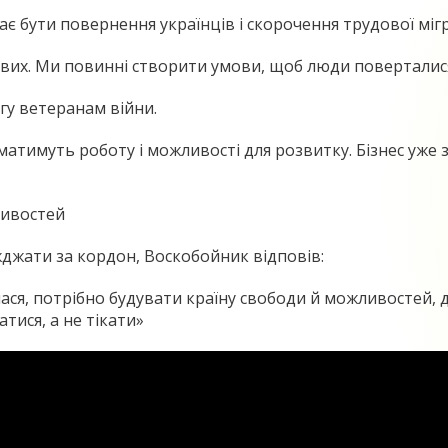
бути повернення українців і скорочення трудової мігра
их. Ми повинні створити умови, щоб люди поверталися,
гу ветеранам війни.
и матимуть роботу і можливості для розвитку. Бізнес уж
ливостей
жджати за кордон, Воскобойник відповів:
лася, потрібно будувати країну свободи й можливостей, 
тися, а не тікати»