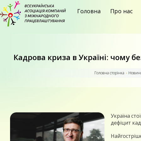
Головна
Про нас
Кадрова криза в Україні: чому 
Головна сторiнка
›
Новин
Україна сто
дефіцит кад
Найгостріше