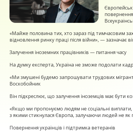
Європейськи
повернення 
Всеукраїнсь
«Майже половина тих, хто зараз під тимчасовим зах
відновлення ринку праці після війни», — зазначає ві
Залучення іноземних працівників — питання часу
На думку експерта, Україна не зможе подолати кад
«Ми змушені будемо запрошувати трудових мігранті
Воскобойник
Він підкреслює, що залучення іноземців має бути 
«Якщо ми пропонуємо людям не соціальні виплати, а
з якими стикнулася Європа, залучаючи людей не як 
Повернення українців і підтримка ветеранів