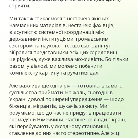
сприяти.
Ми також стикаємося з нестачею якісних
навчальних матеріалів, нестачею фахівців,
відсутністю системної координації між
державними інституціями, громадським
сектором та наукою. І те, що сьогодні тут
зібралися представники всіх цих середовищ —
це рідкісна, дуже важлива можливість. Бо тільки
разом, у діалозі, ми можемо побачити
комплексну картину та рухатися далі.
Але важлива ще одна річ — готовність самого
суспільства приймати. На жаль, сьогодні в
Україні доволі поширені упередження — щодо
біженців, мігрантів, шукачів захисту. Ми
розуміємо, що до нас не приїдуть працювати
громадяни Німеччини. Частіше це люди з країн,
які перебувають у складному становищі, і
ставлення до них часто стереотипне. Але ж ці