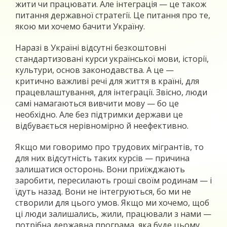
жити чи працювати. Але інтеграція — це також
питання державної стратегії. Це питання про те,
якою ми хочемо бачити Україну.
Наразі в Україні відсутні безкоштовні
стандартизовані курси української мови, історії,
культури, основ законодавства. А це —
критично важливі речі для життя в країні, для
працевлаштування, для інтеграції. Звісно, люди
самі намагаються вивчити мову — бо це
необхідно. Але без підтримки держави це
відбувається нерівномірно й неефективно.
Якщо ми говоримо про трудових мігрантів, то
для них відсутність таких курсів — причина
залишатися осторонь. Вони приїжджають
заробити, пересилають гроші своїм родинам — і
їдуть назад. Вони не інтегруються, бо ми не
створили для цього умов. Якщо ми хочемо, щоб
ці люди залишались, жили, працювали з нами —
потрібна державна програма, яка буде цьому