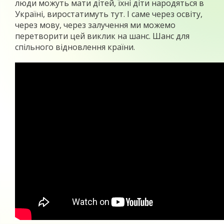
люди можуть мати дітей, їхні діти народяться в
Україні, виростатимуть тут. І саме через освіту,
через мову, через залучення ми можемо
перетворити цей виклик на шанс. Шанс для
спільного відновлення країни.