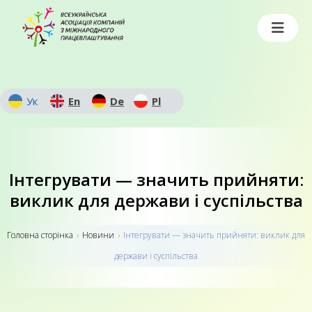
Ук
En
De
Pl
Інтегрувати — значить прийняти:
виклик для держави і суспільства
Головна сторiнка
›
Новини
›
Інтегрувати — значить прийняти: виклик для
держави і суспільства