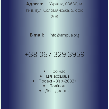
Адреса:
Україна, 03680, м.
Київ, вул. Солом’янська, 5, офіс
208
E-mail:
info@ampua.org
+38 067 329 3959
Про нас
Цілі асоціації
Проект «Візія-2033»
Політики
Дослідження