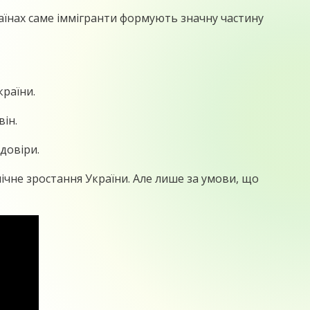
аїнах саме іммігранти формують значну частину
країни.
він.
довіри.
мічне зростання України. Але лише за умови, що