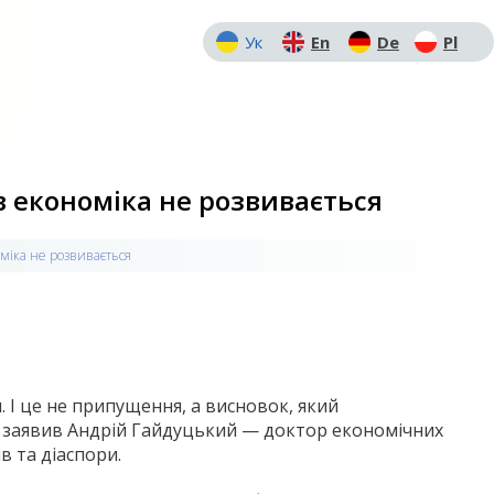
Ук
En
De
Pl
в економіка не розвивається
оміка не розвивається
. І це не припущення, а висновок, який
я заявив Андрій Гайдуцький — доктор економічних
в та діаспори.