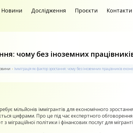
Новини
Дослідження
Проєкти
Контакти
ання: чому без іноземних працівникі
овини
›
Імміграція як фактор зростання: чому без іноземних працівників екон
ребує мільйонів іммігрантів для економічного зростання
ться цифрами. Про це під час експертного обговоренн
т з міграційної політики і фінансових послуг для мігранті