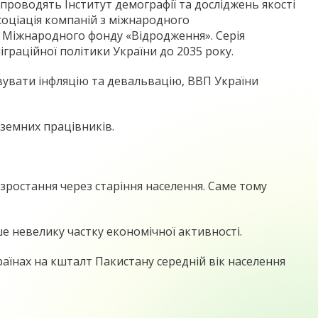
і проводять Інститут демографії та досліджень якості
соціація компаній з міжнародного
и Міжнародного фонду «Відродження». Серія
граційної політики України до 2035 року.
вувати інфляцію та девальвацію, ВВП України
оземних працівників.
зростання через старіння населення. Саме тому
е невелику частку економічної активності.
аїнах на кшталт Пакистану середній вік населення