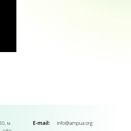
0, м.
E-mail:
info@ampua.org
, офіс