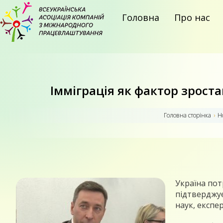
Головна
Про нас
Імміграція як фактор зрост
Головна сторiнка
›
Н
Україна пот
підтверджує
наук, експер