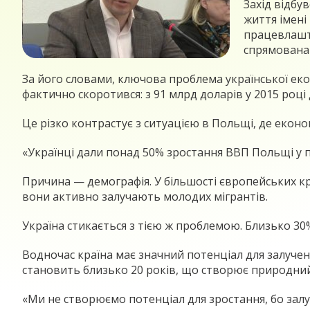
Захід відбу
життя імені
працевлашту
спрямована 
За його словами, ключова проблема української ек
фактично скоротився: з 91 млрд доларів у 2015 році 
Це різко контрастує з ситуацією в Польщі, де екон
«Українці дали понад 50% зростання ВВП Польщі у 
Причина — демографія. У більшості європейських кр
вони активно залучають молодих мігрантів.
Україна стикається з тією ж проблемою. Близько 30
Водночас країна має значний потенціал для залучен
становить близько 20 років, що створює природний
«Ми не створюємо потенціал для зростання, бо залу