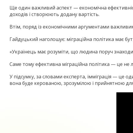
Ще один важливий аспект — економічна ефективніст
доходів і створюють додану вартість.
Втім, поряд із економічними аргументами важливим
Гайдуцький наголошує: міграційна політика має бути
«Українець має розуміти, що людина поруч знаходитьс
Саме тому ефективна міграційна політика — це не ли
У підсумку, за словами експерта, імміграція — це о
вона буде керованою, зрозумілою і прийнятною для 