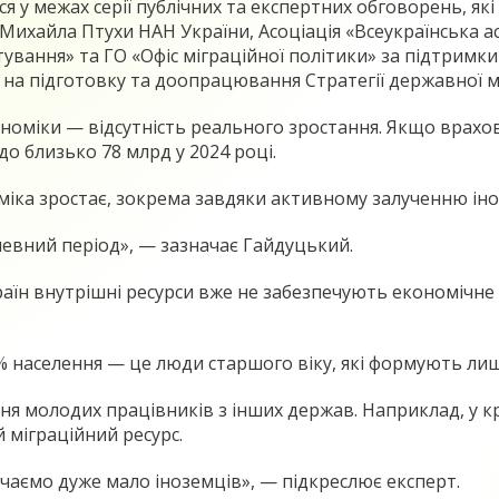
вся у межах серії публічних та експертних обговорень, як
 Михайла Птухи НАН України, Асоціація «Всеукраїнська а
вання» та ГО «Офіс міграційної політики» за підтримк
на підготовку та доопрацювання Стратегії державної мі
ономіки — відсутність реального зростання. Якщо врахо
до близько 78 млрд у 2024 році.
оміка зростає, зокрема завдяки активному залученню ін
певний період», — зазначає Гайдуцький.
аїн внутрішні ресурси вже не забезпечують економічне 
% населення — це люди старшого віку, які формують лиш
ня молодих працівників з інших держав. Наприклад, у кр
 міграційний ресурс.
чаємо дуже мало іноземців», — підкреслює експерт.