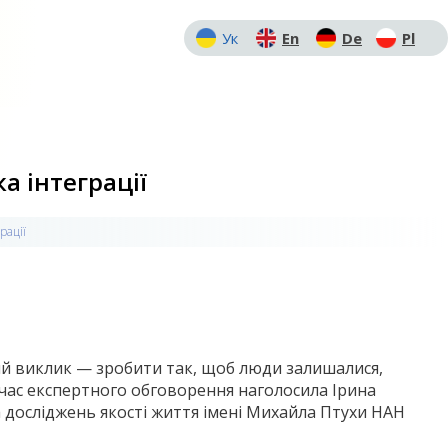
Ук
En
De
Pl
а інтеграції
рації
ий виклик — зробити так, щоб люди залишалися,
д час експертного обговорення наголосила Ірина
а досліджень якості життя імені Михайла Птухи НАН