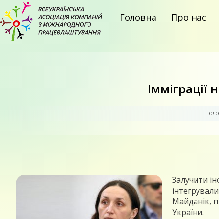
Головна
Про нас
Імміграції 
Голо
Залучити ін
інтегрували
Майданік, п
України.