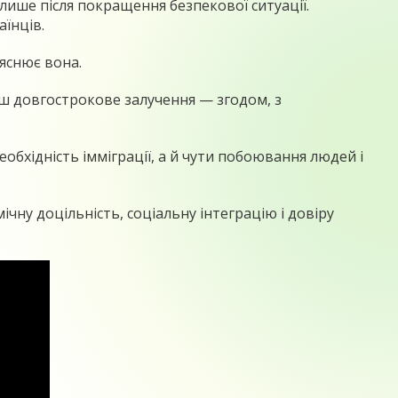
лише після покращення безпекової ситуації.
аїнців.
яснює вона.
ьш довгострокове залучення — згодом, з
бхідність імміграції, а й чути побоювання людей і
чну доцільність, соціальну інтеграцію і довіру