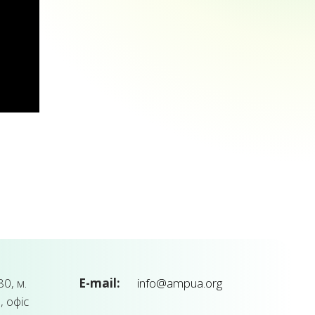
0, м.
E-mail:
info@ampua.org
, офіс