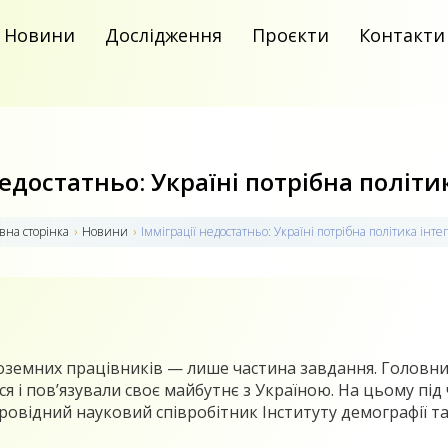
Новини
Дослідження
Проєкти
Контакти
недостатньо: Україні потрібна політик
вна сторiнка
›
Новини
›
Імміграції недостатньо: Україні потрібна політика інтег
оземних працівників — лише частина завдання. Головн
ся і пов’язували своє майбутнє з Україною. На цьому пі
ровідний науковий співробітник Інституту демографії т