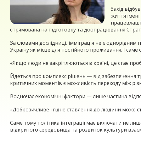
Захід відбу
життя імені
працевлашту
спрямована на підготовку та доопрацювання Стратег
За словами дослідниці, імміграція не є однорідним 
Україну як місце для постійного проживання. І сам
«Якщо люди не закріплюються в країні, це стає про
Йдеться про комплекс рішень — від забезпечення труд
критичних моментів є можливість переходу між різ
Водночас економічні фактори — лише частина відпов
«Доброзичливе і гідне ставлення до людини може с
Саме тому політика інтеграції має включати не лиш
відкритого середовища та розвиток культури взаєм