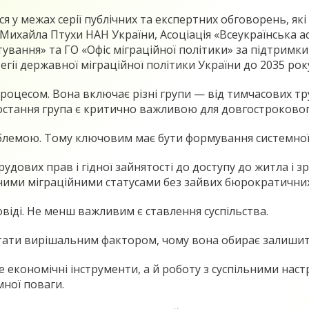
вся у межах серії публічних та експертних обговорень, як
 Михайла Птухи НАН України, Асоціація «Всеукраїнська а
вання» та ГО «Офіс міграційної політики» за підтримк
ії державної міграційної політики України до 2035 рок
процесом. Вона включає різні групи — від тимчасових тру
е остання група є критично важливою для довгостроково
блемою. Тому ключовим має бути формування системної 
ових прав і гідної зайнятості до доступу до житла і зро
ними міграційними статусами без зайвих бюрократичних 
іді. Не менш важливим є ставлення суспільства.
тати вирішальним фактором, чому вона обирає залишити
е економічні інструменти, а й роботу з суспільними на
ної поваги.