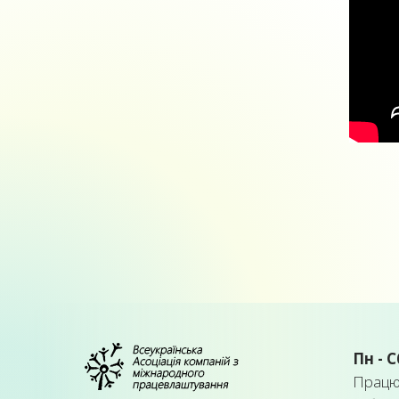
Пн - С
Працює