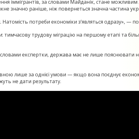
ня іммігрантів, за словами Майданік, стане можливим 
кне значно раніше, ніж повернеться значна частина укр
 Натомість потреби економіки з’являться одразу», — по
и: тимчасову трудову міграцію на першому етапі та біл
 словами експертки, держава має не лише пояснювати нео
ивною лише за однієї умови — якщо вона поєднує економі
жуть не дати результату.