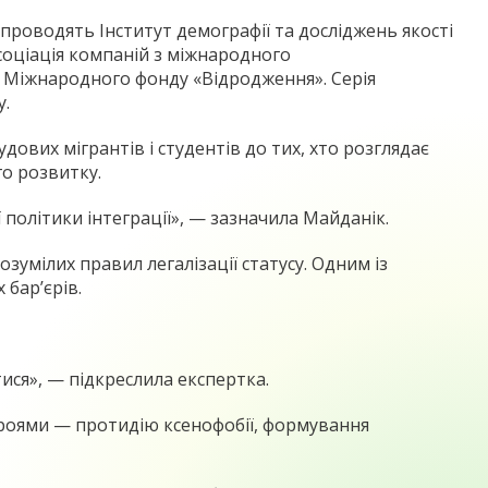
і проводять Інститут демографії та досліджень якості
соціація компаній з міжнародного
и Міжнародного фонду «Відродження». Серія
у.
дових мігрантів і студентів до тих, хто розглядає
го розвитку.
політики інтеграції», — зазначила Майданік.
зумілих правил легалізації статусу. Одним із
бар’єрів.
ся», — підкреслила експертка.
строями — протидію ксенофобії, формування