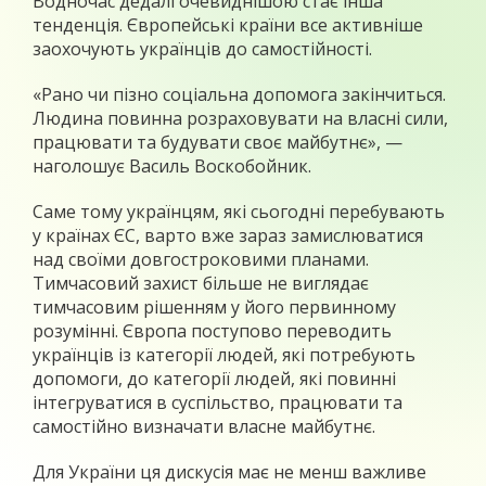
Водночас дедалі очевиднішою стає інша
тенденція. Європейські країни все активніше
заохочують українців до самостійності.
«Рано чи пізно соціальна допомога закінчиться.
Людина повинна розраховувати на власні сили,
працювати та будувати своє майбутнє», —
наголошує Василь Воскобойник.
Саме тому українцям, які сьогодні перебувають
у країнах ЄС, варто вже зараз замислюватися
над своїми довгостроковими планами.
Тимчасовий захист більше не виглядає
тимчасовим рішенням у його первинному
розумінні. Європа поступово переводить
українців із категорії людей, які потребують
допомоги, до категорії людей, які повинні
інтегруватися в суспільство, працювати та
самостійно визначати власне майбутнє.
Для України ця дискусія має не менш важливе