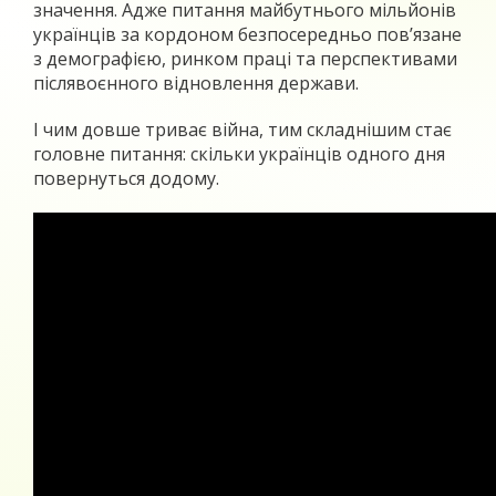
значення. Адже питання майбутнього мільйонів
українців за кордоном безпосередньо пов’язане
з демографією, ринком праці та перспективами
післявоєнного відновлення держави.
І чим довше триває війна, тим складнішим стає
головне питання: скільки українців одного дня
повернуться додому.