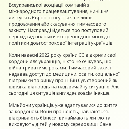
Всеукраїнської асоціації компаній з
міжнародного працевлаштування, нинішня
дискусія в Європі стосується не лише
продовження або скасування тимчасового
захисту. Насправді йдеться про поступовий
перехід від політики екстреної допомоги до
політики довгострокової інтеграції українців.
Коли навесні 2022 року країни ЄС відкрили свої
кордони для українців, ніхто не очікував, що
війна триватиме роками. Тимчасовий захист
надавав доступ до медицини, освіти, соціальної
підтримки та ринку праці. Він був створений як
швидка відповідь на надзвичайну ситуацію. Але
сьогодні ця ситуація виглядає зовсім інакше.
Мільйони українців уже адаптувалися до життя
за кордоном. Вони працюють, навчаються,
відкривають бізнеси, винаймають житло та
виховують дітей у новому середовищі. Саме