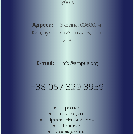
суботу
Адреса:
Україна, 03680, м.
Київ, вул. Солом’янська, 5, офіс
208
E-mail:
info@ampua.org
+38 067 329 3959
Про нас
Цілі асоціації
Проект «Візія-2033»
Політики
Дослідження