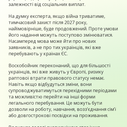
залежності від соціальних виплат.
На думку експерта, якщо війна триватиме,
тимчасовий захист після 2027 року,
найімовірніше, буде продовжений. Проте умови
його надання можуть поступово змінюватися.
Насамперед мова може йти про нових
заявників, а не про тих українців, які вже
перебувають у країнах ЄС.
Воскобойник переконаний, що для більшості
українців, які вже живуть у Європі, ризику
раптової втрати правового статусу немає.
Навіть якщо відбудуться зміни, вони
супроводжуватимуться перехідними періодами
та можливістю перейти на інші форми
легального перебування. Це можуть бути
дозволи на роботу, навчання, возз’єднання сім’ї
або довгострокові посвідки на проживання.