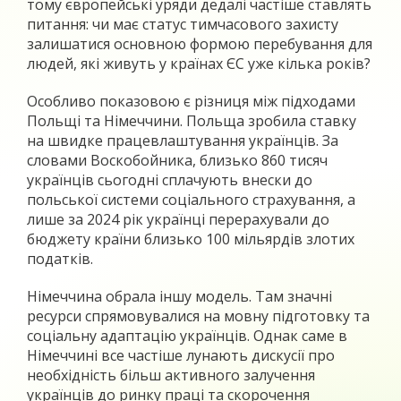
тому європейські уряди дедалі частіше ставлять
питання: чи має статус тимчасового захисту
залишатися основною формою перебування для
людей, які живуть у країнах ЄС уже кілька років?
Особливо показовою є різниця між підходами
Польщі та Німеччини. Польща зробила ставку
на швидке працевлаштування українців. За
словами Воскобойника, близько 860 тисяч
українців сьогодні сплачують внески до
польської системи соціального страхування, а
лише за 2024 рік українці перерахували до
бюджету країни близько 100 мільярдів злотих
податків.
Німеччина обрала іншу модель. Там значні
ресурси спрямовувалися на мовну підготовку та
соціальну адаптацію українців. Однак саме в
Німеччині все частіше лунають дискусії про
необхідність більш активного залучення
українців до ринку праці та скорочення