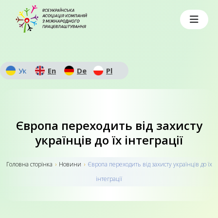
Ук
En
De
Pl
Європа переходить від захисту
українців до їх інтеграції
Головна сторiнка
›
Новини
›
Європа переходить від захисту українців до їх
інтеграції