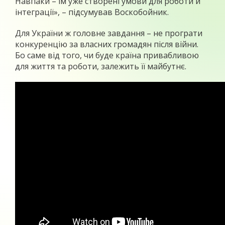
Навпаки – їм уже створені умови для роботи й
інтеграції», – підсумував Воскобойник.
Для України ж головне завдання – не програти
конкуренцію за власних громадян після війни.
Бо саме від того, чи буде країна привабливою
для життя та роботи, залежить її майбутнє.