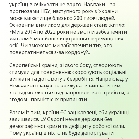
українців очікувати не варто. Навпаки – за
прогнозами НБУ, наступного року з України
може виїхати ще близько 200 тисяч людей.
Основним викликом для держави стане житло:
«Ми з 2014 по 2022 роки не змогли забезпечити
житлом 5 мільйонів внутрішньо переміщених
осіб. Чи зможемо ми забезпечити тих, хто
повертатиметься з-за кордону?»
Європейські країни, зі свого боку, створюють
стимули для повернення: скорочують соціальні
виплати та допомогу з безробіття. Наприклад, у
Німеччині планують знижувати виплати тим,
хто відмовляється від запропонованої роботи, а
згодом і повністю їх припиняти.
Разом із тим, країни ЄС зацікавлені, аби українці
залишалися. «У Європі немає держави без
демографічної кризи та дефіциту робочої сили.
Тому українців ніхто не буде депортувати.