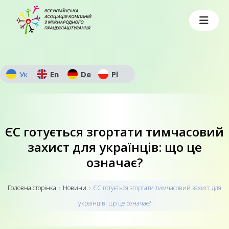
Ук
En
De
Pl
ЄС готується згортати тимчасовий
захист для українців: що це
означає?
Головна сторiнка
›
Новини
›
ЄС готується згортати тимчасовий захист для
українців: що це означає?