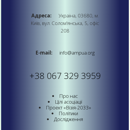
Адреса:
Україна, 03680, м.
Київ, вул. Солом’янська, 5, офіс
208
E-mail:
info@ampua.org
+38 067 329 3959
Про нас
Цілі асоціації
Проект «Візія-2033»
Політики
Дослідження