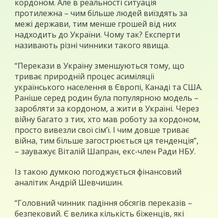
кордоном. Але в реальності ситуація
протилежна – чим більше людей виїздять за
межі держави, тим менше грошей від них
надходить до України. Чому так? Експерти
називають різні чинники такого явища.
“Перекази в Україну зменшуються тому, що
триває природній процес асиміляції
українського населення в Європі, Канаді та США.
Раніше серед родин була популярною модель –
заробляти за кордоном, а жити в Україні. Через
війну багато з тих, хто мав роботу за кордоном,
просто вивезли свої сім’ї. І чим довше триває
війна, тим більше загострюється ця тенденція”,
– зауважує Віталій Шапран, екс-член Ради НБУ.
Із такою думкою погоджується фінансовий
аналітик Андрій Шевчишин.
“Головний чинник падіння обсягів переказів –
безпековий. Є велика кількість біженців, які