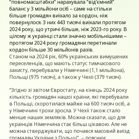
“повномасштабки” нарахувала “від’ємний”
баланс у 3 мільйони осіб – саме на стільки
більше громадян виїхало за кордон, ніж
повернулося. З них 443 тисячі виїхали протягом
2024 року, що утричі більше, ніж 2023-го року. В
цілому ж українці стали значно мобільнішими –
протягом 2024 року громадяни перетинали
кордон більше 30 мільйонів разів.
Станом на 2024 рік, 60% українських вимушених
переселенців, що мають статус тимчасового
захисту, перебували у Німеччині (1,1 мільйона),
Польщі (975 тисяч), а також у Чехії (379 тисяч).
“Згідно зі звітом Євростату, на кінець 2024 року
кількість громадян нашої країни, які перебували
в Польщі, скоротилася майже на 600 тисяч осіб, а
у Німеччині трохи зросла. У Чехії також стало
менше наших земляків. Можна сказати, що для
українців Німеччина стає більш цікавою. Але не
можна стверджувати, що почався масовий виїзд
громадян України з Польщі”, – пояснює