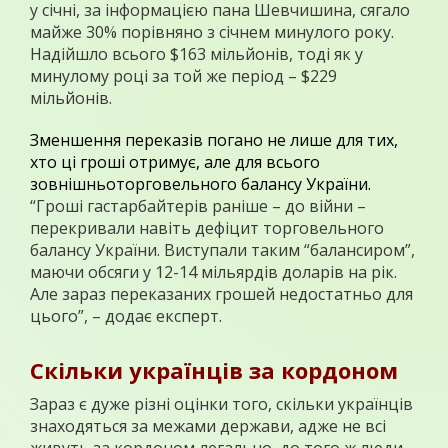
у січні, за інформацією пана Шевчишина, сягало
майже 30% порівняно з січнем минулого року.
Надійшло всього $163 мільйонів, тоді як у
минулому році за той же період – $229
мільйонів.
Зменшення переказів погано не лише для тих,
хто ці гроші отримує, але для всього
зовнішньоторговельного балансу України.
“Гроші гастарбайтерів раніше – до війни –
перекривали навіть дефіцит торговельного
балансу України. Виступали таким “балансиром”,
маючи обсяги у 12-14 мільярдів доларів на рік.
Але зараз переказаних грошей недостатньо для
цього”, – додає експерт.
Скільки українців за кордоном
Зараз є дуже різні оцінки того, скільки українців
знаходяться за межами держави, адже не всі