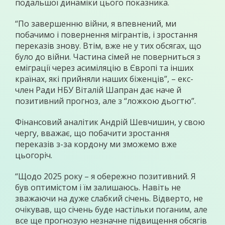
подальшої динаміки цього показника.
“По завершенню війни, я впевнений, ми
побачимо і повернення мігрантів, і зростання
переказів знову. Втім, вже не у тих обсягах, що
було до війни. Частина сімей не поверниться з
еміграції через асиміляцію в Європі та інших
країнах, які прийняли наших біженців”, – екс-
член Ради НБУ Віталій Шапран дає наче й
позитивний прогноз, але з “ложкою дьогтю”.
Фінансовий аналітик Андрій Шевчишин, у свою
чергу, вважає, що побачити зростання
переказів з-за кордону ми зможемо вже
цьогоріч.
“Щодо 2025 року – я обережно позитивний. Я
був оптимістом і їм залишаюсь. Навіть не
зважаючи на дуже слабкий січень. Відверто, не
очікував, що січень буде настільки поганим, але
все ще прогнозую незначне підвищення обсягів