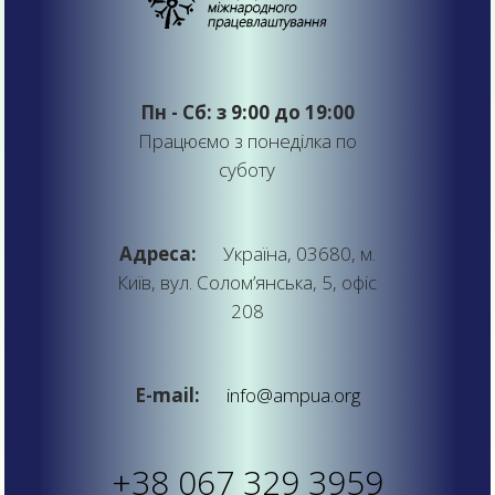
Пн - Сб: з 9:00 до 19:00
Працюємо з понеділка по
суботу
Адреса:
Україна, 03680, м.
Київ, вул. Солом’янська, 5, офіс
208
E-mail:
info@ampua.org
+38 067 329 3959