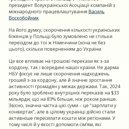
президент Всеукраїнської Асоціації компаній з
міжнародного працевлаштування
Василь
Воскобойник
На його думку, скорочення кількості українських
біженців у Польщі було зумовлено не стільки
переїздом до тої ж Німеччини (хоча не без
цього), скільки поверненням до України.
Це все впливає на грошові перекази як з-за
кордону, так і всередині нашої країни. Не дарма
НБУ фіксує не лише скорочення надходжень
грошей з-за кордону, але й значне зростання
активності громадян у межах держави. Так, 2024
року було зроблено внутрішніх переказів на $33
мільярди, що на 83% більше, ніж роком раніше.
Звісно, значна частка цієї суми – це “зарплати у
конвертах”, але в цілому українці дійсно стали
активніше пересилати кошти між регіонами. У
тому числі й у якості допомоги сім’ям, які