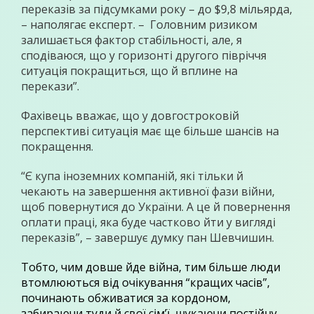
переказів за підсумками року – до $9,8 мільярда,
– наполягає експерт. – Головним ризиком
залишається фактор стабільності, але, я
сподіваюся, що у горизонті другого півріччя
ситуація покращиться, що й вплине на
перекази”.
Фахівець вважає, що у довгостроковій
перспективі ситуація має ще більше шансів на
покращення.
“Є купа іноземних компаній, які тільки й
чекають на завершення активної фази війни,
щоб повернутися до України. А це й повернення
оплати праці, яка буде частково йти у вигляді
переказів”, – завершує думку пан Шевчишин.
Тобто, чим довше йде війна, тим більше люди
втомлюються від очікування “кращих часів”,
починають обживатися за кордоном,
забираючи туди й свої сім’ї, шукаючи постійну