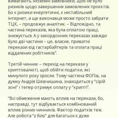
вимагають іноземні замовники, щоб не було
ризиків щодо завершення замовлених проєктів.
Бо є ризики енергетичні, є нестабільний
інтернет, а ще виконавця може просто забрати
ТЦК, – продовжує аналітик. – Відповідно, та
частина переказів, яка була оплатою праці,
знижується. А у закордонних переказах завжди
було дві частини – це, власне, приватні
перекази від гастарбайтерів та оплата праці
віддалених робітників”.
Третій чинник – перехід на перекази у
криптовалюті, щоб обійти податки, які
минулого року зросли. Тому частина ФОПів, на
думку Андрія Шевчишина, знаходиться у “сірій
зоні” і тепер отримує оплату у “крипті”.
“Всі обмеження мають вплив на перекази, бо,
насправді, тут відбувається комбінований
вплив різних чинників. Фактор податків теж.
Але робота “у білу” для багатьох є дуже