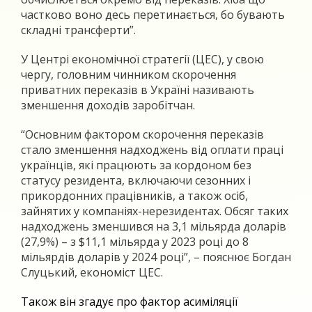
частково воно десь перетинається, бо бувають
складні трансферти”.
У Центрі економічної стратегії (ЦЕС), у свою
чергу, головним чинником скорочення
приватних переказів в Україні називають
зменшення доходів заробітчан.
“Основним фактором скорочення переказів
стало зменшення надходжень від оплати праці
українців, які працюють за кордоном без
статусу резидента, включаючи сезонних і
прикордонних працівників, а також осіб,
зайнятих у компаніях-нерезидентах. Обсяг таких
надходжень зменшився на 3,1 мільярда доларів
(27,9%) – з $11,1 мільярда у 2023 році до 8
мільярдів доларів у 2024 році”, – пояснює Богдан
Слуцький, економіст ЦЕС.
Також він згадує про фактор асиміляції