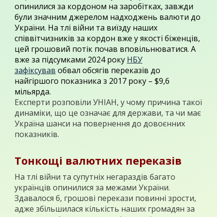
опинилися за кордоном на заробітках, завжди
були значним джерелом надходжень валюти до
України. На тлі війни та виїзду наших
співвітчизників за кордон вже у якості біженців,
цей грошовий потік почав вповільнюватися. А
вже за підсумками 2024 року
НБУ
зафіксував
обвал обсягів переказів до
найгіршого показника з 2017 року – $9,6
мільярда.
Експерти розповіли УНІАН, у чому причина такої
динаміки, що це означає для держави, та чи має
Україна шанси на повернення до довоєнних
показників.
Тонкощі валютних переказів
На тлі війни та супутніх негараздів багато
українців опинилися за межами України.
Здавалося б, грошові перекази повинні зрости,
адже збільшилася кількість наших громадян за