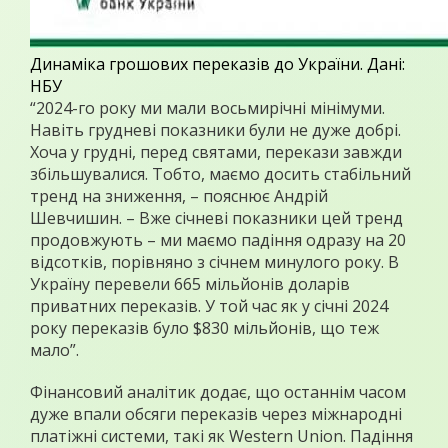
Динаміка грошових переказів до України. Дані:
НБУ
“2024-го року ми мали восьмирічні мінімуми.
Навіть грудневі показники були не дуже добрі.
Хоча у грудні, перед святами, перекази завжди
збільшувалися. Тобто, маємо досить стабільний
тренд на зниження, – пояснює Андрій
Шевчишин. – Вже січневі показники цей тренд
продовжують – ми маємо падіння одразу на 20
відсотків, порівняно з січнем минулого року. В
Україну перевели 665 мільйонів доларів
приватних переказів. У той час як у січні 2024
року переказів було $830 мільйонів, що теж
мало”.
Фінансовий аналітик додає, що останнім часом
дуже впали обсяги переказів через міжнародні
платіжні системи, такі як Western Union. Падіння