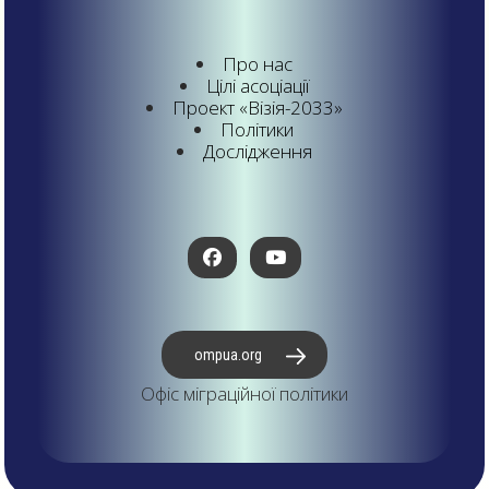
Про нас
Цілі асоціації
Проект «Візія-2033»
Політики
Дослідження
ompua.org
Офіс міграційної політики