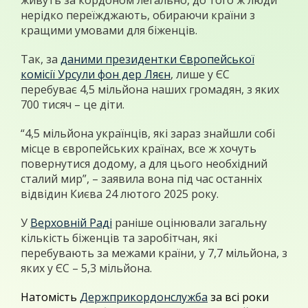
живуть за кордоном легально, до того ж люди
нерідко переїжджають, обираючи країни з
кращими умовами для біженців.
Так, за
даними президентки Європейської
комісії Урсули фон дер Ляєн
, лише у ЄС
перебуває 4,5 мільйона наших громадян, з яких
700 тисяч – це діти.
“4,5 мільйона українців, які зараз знайшли собі
місце в європейських країнах, все ж хочуть
повернутися додому, а для цього необхідний
сталий мир”, – заявила вона під час останніх
відвідин Києва 24 лютого 2025 року.
У
Верховній Раді
раніше оцінювали загальну
кількість біженців та заробітчан, які
перебувають за межами країни, у 7,7 мільйона, з
яких у ЄС – 5,3 мільйона.
Натомість
Держприкордонслужба
за всі роки