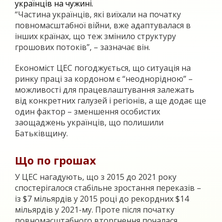
українців на чужині.
“Частина українців, які виїхали на початку
повномасштабної війни, вже адаптувалася в
інших країнах, що теж змінило структуру
грошових потоків”, – зазначає він.
Економіст ЦЕС погоджується, що ситуація на
ринку праці за кордоном є “неоднорідною” –
можливості для працевлаштування залежать
від конкретних галузей і регіонів, а ще додає ще
один фактор – зменшення особистих
заощаджень українців, що полишили
Батьківщину.
Що по грошах
У ЦЕС нагадують, що з 2015 до 2021 року
спостерігалося стабільне зростання переказів –
із $7 мільярдів у 2015 році до рекордних $14
мільярдів у 2021-му. Проте після початку
повномасштабного вторгнення почалася