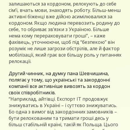
залишаються за кордоном, релокують до себе
сім’ї, вчать мови, знаходять роботу. Більш-менш
активні біженці вже дійсно асимілювалися за
кордоном. Якщо людина перевозить родину до
себе, то обриває зв’язки з Україною. Більше
нема кому перераховувати гроші”, – каже
фахівець, уточнюючи, щоб під “безпекою” він
розуміє не лише загрози обстрілів, але й фактор
мобілізації, який грає все більшу роль у питаннях
релокації.
Другий чинник, на думку пана Шевчишина,
полягає у тому, що українські та закордонні
компанії все активніше вивозять за кордон
своїх співробітників.
“Наприклад, айтівці. Експорт ІТ продовжує
знижуватись в Україні – і суттєво знижуватись.
Бо одна з вимог від закордонних замовників –
бути релокованим та тримати гроші десь у
більш стабільній країні, такій як Польща. Цього