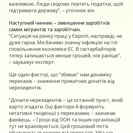
важливою. Люди свідомо платять податки, щоб
підтримати державу”, – уточнює він
Наступний чинник – зменшення заробітків
самих мігрантів та заробітчан.
“Ситуація на ринку праці у Європі, насправді, не
дуже гарна. Ми бачимо значну інфляцію на тлі
сповільнення економіки ЄС. В гастарбайтерів
тепер залишається менше грошей, ніж раніше”,
– зауважує експерт.
Ще один фактор, що “збиває” нам динаміку
переказів – зниження приватних донатів від
нерезидентів.
“Донати нерезидентів – це останній пункт, який
варто згадати. Оці фактори й формують
негативні тенденції з переказами, – зазначає
фахівець. – Гроші від ООН та інших організацій
тут не враховуються. Цей грошовий потік
обчислюється окремо від переказів. Хіба що