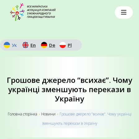
Ук
En
De
Pl
Грошове джерело “всихає”. Чому
українці зменшують перекази в
Україну
Головна сторiнка
›
Новини
›
Грошове джерело “всихає”. Чому українці
зменшують перекази в Україну