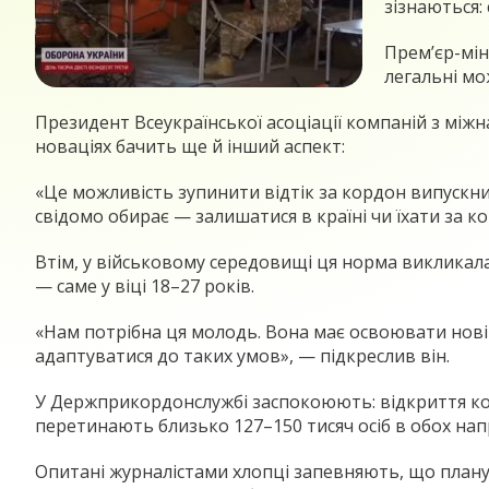
зізнаються:
Прем’єр-мін
легальні мо
Президент Всеукраїнської асоціації компаній з між
новаціях бачить ще й інший аспект:
«Це можливість зупинити відтік за кордон випускни
свідомо обирає — залишатися в країні чи їхати за к
Втім, у військовому середовищі ця норма викликала
— саме у віці 18–27 років.
«Нам потрібна ця молодь. Вона має освоювати новітн
адаптуватися до таких умов», — підкреслив він.
У Держприкордонслужбі заспокоюють: відкриття ко
перетинають близько 127–150 тисяч осіб в обох нап
Опитані журналістами хлопці запевняють, що плану