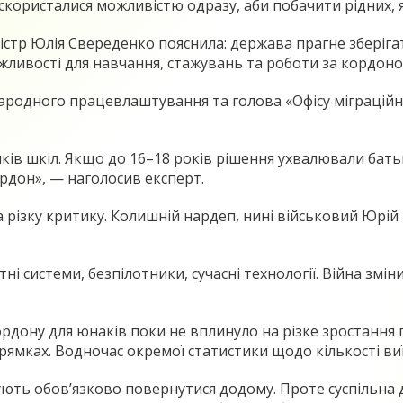
 скористалися можливістю одразу, аби побачити рідних, я
істр Юлія Свереденко пояснила: держава прагне зберіга
жливості для навчання, стажувань та роботи за кордоно
народного працевлаштування та голова «Офісу міграційн
ків шкіл. Якщо до 16–18 років рішення ухвалювали батьк
ордон», — наголосив експерт.
 різку критику. Колишній нардеп, нині військовий Юрій
і системи, безпілотники, сучасні технології. Війна змін
рдону для юнаків поки не вплинуло на різке зростання
рямках. Водночас окремої статистики щодо кількості ви
ють обов’язково повернутися додому. Проте суспільна д