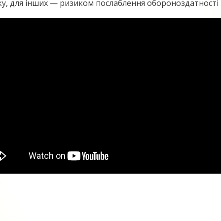
, для інших — ризиком послаблення обороноздатності кр