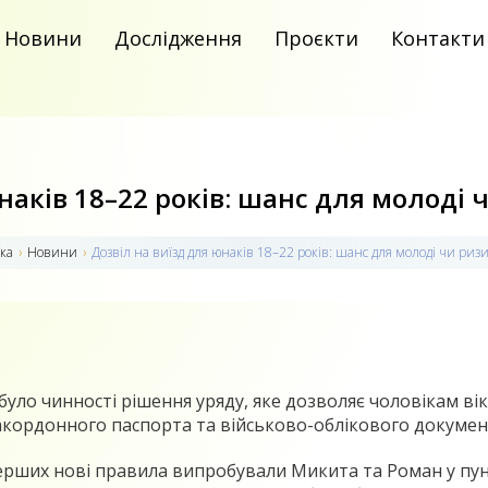
Новини
Дослідження
Проєкти
Контакти
наків 18–22 років: шанс для молоді
ка
›
Новини
›
Дозвіл на виїзд для юнаків 18–22 років: шанс для молоді чи риз
абуло чинності рішення уряду, яке дозволяє чоловікам ві
акордонного паспорта та військово-облікового докумен
рших нові правила випробували Микита та Роман у пунк