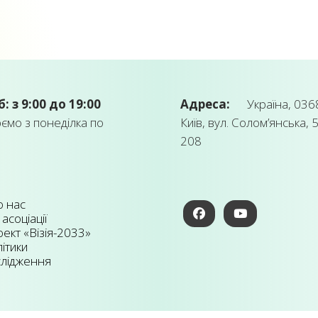
б: з 9:00 до 19:00
Адреса:
Україна, 0368
мо з понеділка по
Київ, вул. Солом’янська, 5
208
 нас
 асоціації
ект «Візія-2033»
ітики
лідження