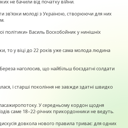
ких не бачили від початку війни.
ти зв’язки молоді з Україною, створюючи для них
м.
ої політики» Василь Воскобойник у нинішніх
и, то у віці до 22 років уже сама молода людина
 Береза наголосив, що найбільш боєздатні солдати
илася, і старші покоління не завжди здатні швидко
 пасажиропотоку. У середньому кордон щодня
їздів саме 18–22-річних прикордонники не ведуть.
искусія довкола нового правила триває: для одних