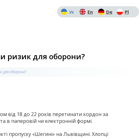
Ук
En
De
Pl
 чи ризик для оборони?
ик для оборони?
ком від 18 до 22 років перетинати кордон за
та в паперовій чи електронній формі.
ті пропуску «Шегині» на Львівщині. Хлопці