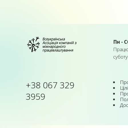
Пн - С
Працює
суботу
Про
+38 067 329
Цілі
Про
3959
Пол
Дос