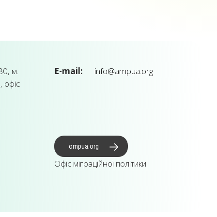
0, м.
E-mail:
info@ampua.org
, офіс
ompua.org
Офіс міграційної політики