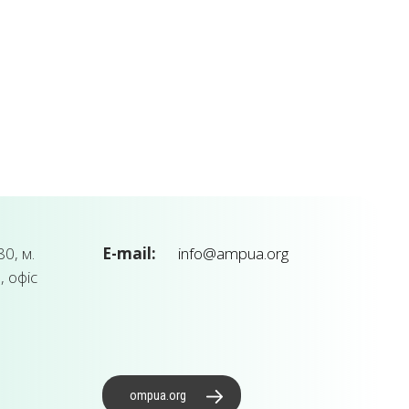
0, м.
E-mail:
info@ampua.org
, офіс
ompua.org