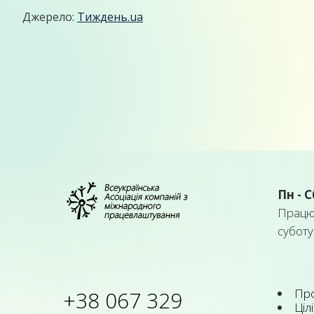
Джерело:
Тиждень.ua
Пн - С
Працює
суботу
Про
+38 067 329
Цілі