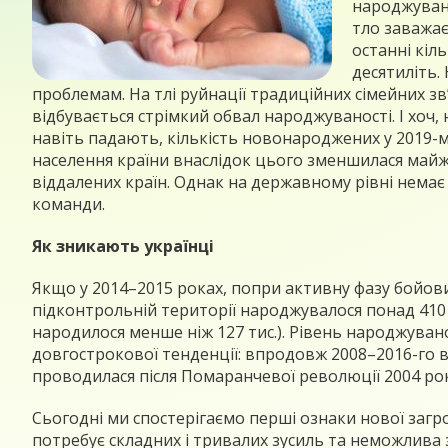
народжувані
тло заважає
останні кіл
десятиліть.
проблемам. На тлі руйнації традиційних сімейних зв
відбувається стрімкий обвал народжуваності. І хоч,
навіть падають, кількість новонароджених у 2019-му
населення країни внаслідок цього зменшилася майже 
віддалених країн. Однак на державному рівні немає 
команди.
Як зникають українці
Якщо у 2014–2015 роках, попри активну фазу бойових
підконтрольній території народжувалося понад 410 ти
народилося менше ніж 127 тис.). Рівень народжуваност
довгострокової тенденції: впродовж 2008–2016-го в
проводилася після Помаранчевої революції 2004 ро
Сьогодні ми спостерігаємо перші ознаки нової загро
потребує складних і тривалих зусиль та неможлива 