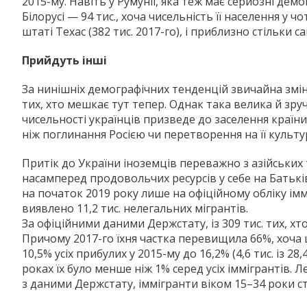
2015-му. Навіть у Румунії, яка теж має серйозні дем
Білорусі — 94 тис., хоча чисельність її населення у
штаті Техас (382 тис. 2017-го), і приблизно стільки с
Прийдуть інші
За нинішніх демографічних тенденцій звичайна змін
тих, хто мешкає тут тепер. Однак така велика й зр
чисельності українців призведе до заселення краї
ніж поглинання Росією чи перетворення на її культу
Притік до України іноземців переважно з азійських
насамперед продовольчих ресурсів у себе на Батьк
на початок 2019 року лише на офіційному обліку іммі
виявлено 11,2 тис. нелегальних мігрантів.
За офіційними даними Держстату, із 309 тис. тих, хто
Причому 2017-го їхня частка перевищила 66%, хоча щ
10,5% усіх прибулих у 2015-му до 16,2% (4,6 тис. із 2
роках їх було менше ніж 1% серед усіх іммігрантів. 
з даними Держстату, іммігранти віком 15–34 роки с