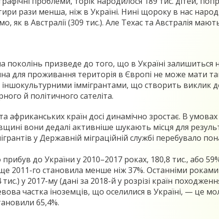
ографічні проблеми, торік народилося 189 тис. дітей, поп
 чотири рази менша, ніж в Україні. Нині щороку в нас на
амо, як в Австралії (309 тис.). Але Техас та Австралія ма
а поколінь призведе до того, що в Україні залишиться 
учна для проживання територія в Європі не може мати т
ни іншокультурними іммігрантами, що створить виклик д
рного й політичного сателіта.
 та африканських країн досі динамічно зростає. В умова
івщині вони дедалі активніше шукають місця для резуль
грантів у Державній міграційній службі перебувало понад
 прибув до України у 2010–2017 роках, 180,8 тис., або 59%
е 2011-го становила менше ніж 37%. Останніми роками різ
8,4 тис.) у 2017-му (дані за 2018-й у розрізі країн походж
Левова частка іноземців, що оселилися в Україні, — це мо
тановили 65,4%.