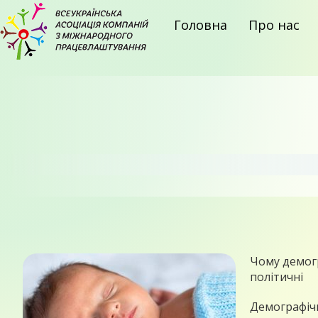
Головна
Про нас
Чому демогр
політичні
Демографічн