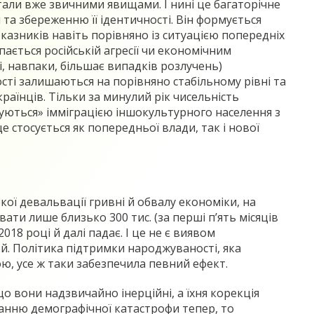
тали вже звичними явищами. І нині це багаторічне
та збереженню її ідентичності. Він формується
оказників навіть порівняно із ситуацією попередніх
пається російській агресії чи економічним
і, навпаки, більшає випадків розлучень)
ості залишаються на порівняно стабільному рівні та
раїнців. Тільки за минулий рік чисельність
нсуються» імміграцією іншокультурного населення з
 стосується як попередньої влади, так і нової
кої девальвації гривні й обвалу економіки, на
вати лише близько 300 тис. (за перші п’ять місяців
018 році й далі падає. І це не є виявом
ей. Політика підтримки народжуваності, яка
ю, усе ж таки забезпечила певний ефект.
о вони надзвичайно інерційні, а їхня корекція
ганню демографічної катастрофи тепер, то