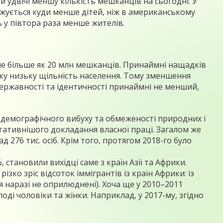
ри удвічі меншу кількість мешканців на сьогодні. У
роджується куди менше дітей, ніж в американському
ють у півтора раза менше жителів.
не більше як 20 млн мешканців. Принаймні нащадків
аку низьку щільність населення. Тому зменшення
ержавності та ідентичності принаймні не менший,
х демографічного вибуху та обмеженості природних і
тативнішого докладання власної праці. Загалом же
 276 тис. осіб. Крім того, протягом 2018-го було
, становили вихідці саме з країн Азії та Африки.
ко зріс відсоток іммігрантів із країн Африки: із
ення наразі не оприлюднені). Хоча ще у 2010–2011
лоді чоловіки та жінки. Наприклад, у 2017-му, згідно