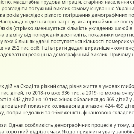
стю, масштабна трудова міграція, старіння населення с
 розгледіти потужний виклик самому існуванню України 
ька років унаслідок різкого погіршення демографічних п
 Насправді ж ідеться про загрозу, яка принаймні не посту
’язків (стрімко зменшується кількість укладених шлюбів 
 на відміну від попередніх десятиліть, показники смертн
 вже більш як удвічі поступається кількості померлих ук
на 252 тис. осіб. І ці втрати дедалі виразніше «компе
адекватної реакції на демографічний виклик. Причому це
 дій на Сході та різкий спад рівня життя в умовах глибо
с. дітей, то 2018-го вже 336 тис., а 2019-го можна очіку
і з 442 дітей на 10 тис. жінок обвалився до 369 дітей у 2
ідповідний показник коливався в діапазоні 424–459 діт
ку, попри недоліки та обмеженість фінансовою складово
зи. Однак особливість демографічних процесів у тому, щ
за короткий відрізок часу. Якщо приділити увагу запобі