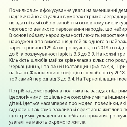
Помилковим є фокусування уваги на зменшенні демо
надзвичайно актуальні в умовах стрімкої деградаці
не здатні самі собою запобігти основному виклику д
чергового великого переселення народів, що набирає
В основі обвалу народжуваності лежить наростаюча р
народження та виховання дітей як одного з найважли
зареєстровано 129,4 тис. розлучень, то 2018-го відпо
до 6, а розлучуваності зріс із 3,3 до 3,9. На кожні 
Кількість шлюбів майже зрівнялася з кількістю розлуч
Черкащині (5,1 та 4,5) й Полтавщині (5,5 та 4,8). П
на Івано-Франківщині коефіцієнт шлюбності у 2018-му
той самий період від 3 до 3,4. На Тернопільщині коеф
Потрібна демографічна політика на засадах підтрим
ідеологічними, соціально-економічними та іншими ф
дітей. Ідеться насамперед про моделі поведінки, як
відносин. Так само важлива й ефективна житлова по
що стримує укладення шлюбів та спричиняє розлуче
узагалі не мають окремого житла.