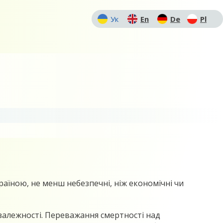
Ук
En
De
Pl
раїною, не менш небезпечні, ніж економічні чи
езалежності. Переважання смертності над