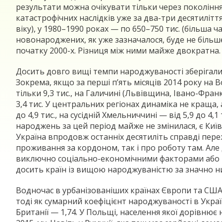
результати можна очікувати тільки через покоління
катастрофічних наслідків уже за два-три десятиліття
віку), у 1980–1990 роках — по 650–750 тис. (більша ч
новонароджених, як уже зазначалося, буде не більше
початку 2000-х. Різниця між ними майже двократна.
Досить довго вищі темпи народжуваності зберігалися
Зокрема, якщо за перші п’ять місяців 2014 року на В
тільки 9,3 тис., на Галичині (Львівщина, Івано-Франк
3,4 тис. У центральних регіонах динаміка не краща, 
до 4,9 тис., на сусідній Хмельниччині — від 5,9 до 4,
народжень за цей період майже не змінилася, є Київ (в
Україна впродовж останніх десятиліть справді переж
проживання за кордоном, так і про роботу там. Ал
виключно соціально-економічними факторами або ви
досить країн із вищою народжуваністю за значно ни
Водночас в урбанізованіших країнах Європи та США п
тоді як сумарний коефіцієнт народжуваності в Україні
Британії — 1,74. У Польщі, населення якої дорівнює н