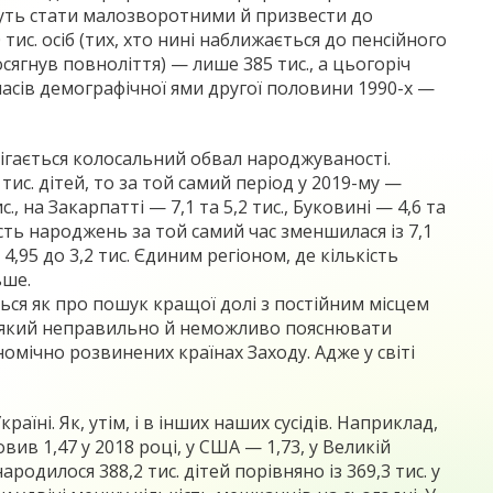
ожуть стати малозворотними й призвести до
тис. осіб (тих, хто нині наближається до пенсійного
досягнув повноліття) — лише 385 тис., а цьогоріч
часів демографічної ями другої половини 1990-х —
ерігається колосальний обвал народжуваності.
тис. дітей, то за той самий період у 2019-му —
, на Закарпатті — 7,1 та 5,2 тис., Буковині — 4,6 та
ість народжень за той самий час зменшилася із 7,1
 4,95 до 3,2 тис. Єдиним регіоном, де кількість
ьше.
ься як про пошук кращої долі з постійним місцем
к, який неправильно й неможливо пояснювати
мічно розвинених країнах Заходу. Адже у світі
ні. Як, утім, і в інших наших сусідів. Наприклад,
овив 1,47 у 2018 році, у США — 1,73, у Великій
одилося 388,2 тис. дітей порівняно із 369,3 тис. у