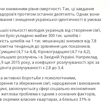
и зниженням рівня смертності. Так, ці завдання
здоров’я протягом останніх десятиліть. Однак вони
ивання і знищення української ідентичності в умовах
ої кількості молодих українців від створення сім’ї,
ні було укладено майже 300 тис. шлюбів і
кість шлюбів на 1 тис. мешканців) знизився від 7,8
 помітна тенденція до зрівняння цих показників.
мщині (4,7 та 4,4), Кіровоградщині (4,7 та 4,2),
більшало розлучень і в Західній Україні. Наприклад,
9 ще 2015 року, а коефіцієнт розлучуваності зріс за
ієнта розлучуваності з 2,8 до 3,4.
а активної боротьби з психологічними,
рення та збереження сім’ї, народження і виховання
щині, заохочуються у сфері соціально-економічних
е житлова проблема є одним з основних факторів,
 окремих власних квартирах, а близько 31% їх