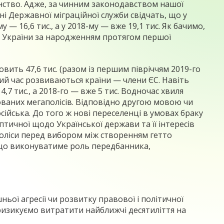
дянство. Адже, за чинним законодавством нашої
ні Державної міграційної служби свідчать, що у
у — 16,6 тис., а у 2018-му — вже 19,1 тис. Як бачимо,
тво України за народженням протягом першої
овить 47,6 тис. (разом із першим півріччям 2019-го
лий час розвиваються країни — члени ЄС. Навіть
,7 тис., а 2018-го — вже 5 тис. Водночас хвиля
ваних мегаполісів. Відповідно другою мовою чи
сійська. До того ж нові переселенці в умовах браку
тичної щодо Української держави та її інтересів
поліси перед вибором між створенням гетто
 що виконуватиме роль передбанника,
ьої агресії чи розвитку правової і політичної
 ризикуємо витратити найближчі десятиліття на