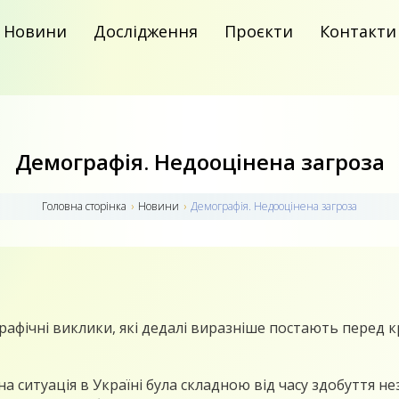
Новини
Дослідження
Проєкти
Контакти
Демографія. Недооцінена загроза
Головна сторiнка
›
Новини
›
Демографія. Недооцінена загроза
афічні виклики, які дедалі виразніше постають перед к
а ситуація в Україні була складною від часу здобуття н