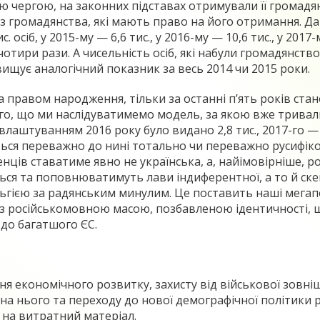
оєю чергою, на законних підставах отримували її грома
без громадянства, які мають право на його отримання. Да
сіб, у 2015-му — 6,6 тис., у 2016-му — 10,6 тис., у 2017-м
чотири рази. А чисельність осіб, які набули громадянс
евищує аналогічний показник за весь 2014 чи 2015 роки.
за правом народження, тільки за останні п’ять років стан
того, що ми наслідуватимемо модель, за якою вже трива
лаштуванням 2016 року було видано 2,8 тис., 2017-го — 4
ься переважно до нині тотально чи переважно русифіко
ців ставатиме явно не українська, а, найімовірніше, ро
ься та поповнюватимуть лави індиферентної, а то й скеп
льгією за радянським минулим. Це поставить наші мега
ю з російськомовною масою, позбавленою ідентичності,
 до багатшого ЄС.
економічного розвитку, захисту від військової зовнішн
 на нього та переходу до нової демографічної політики
 на витратний матеріал.