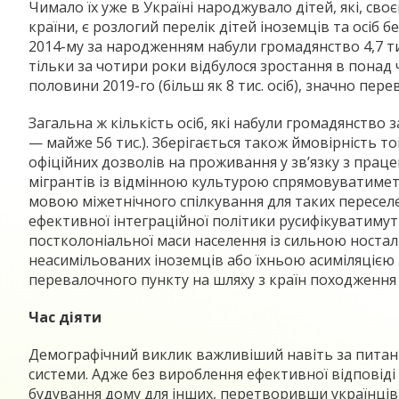
Чимало їх уже в Україні народжувало дітей, які, св
країни, є розлогий перелік дітей іноземців та осіб 
2014-му за народженням набули громадянство 4,7 тис. о
тільки за чотири роки відбулося зростання в понад 
половини 2019-го (більш як 8 тис. осіб), значно пер
Загальна ж кількість осіб, які набули громадянство 
— майже 56 тис.). Зберігається також ймовірність 
офіційних дозволів на проживання у зв’язку з працев
мігрантів із відмінною культурою спрямовуватимет
мовою міжетнічного спілкування для таких переселен
ефективної інтеграційної політики русифікуватимут
постколоніальної маси населення із сильною носта
неасимільованих іноземців або їхньою асиміляціє
перевалочного пункту на шляху з країн походження
Час діяти
Демографічний виклик важливіший навіть за питання 
системи. Адже без вироблення ефективної відповіді
будування дому для інших, перетворивши українців