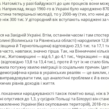
. Натомість у разі байдужості до цих процесів вони м
. Наприклад, якщо 1960-го в Україні було народжено 870 
астина теперішньої молоді), то у 2000-му (тих, хто нині 
 ніж 300 тис. У дітородний вік вступають народжені за 
 на Західній Україні. Втім, останнім часом і там спост
олині (Волинська та Рівненська області) народилися 12,8 
івщина й Тернопільщина) відповідно 23,5 тис. та 17,1 тис.
а часто, навпаки, значно гірша. Так, на Вінниччині кільк
1 тис., Житомирщині — від 6,1 до 4,1 тис., Черкащині — від
ідповідно 13,8 та 13,4 тис.), проте й тут їх не стало біл
ила потужну хвилю еміграції із соціальних причин. Ідет
е демографічна криза в українських реаліях — це викли
правдовувати тим, що аналогічні проблеми є й в еконо
жчих рівнів доходів і життя.
оказники народжуваності також помітно вищі, ніж в Украї
 опустився до 1,3, у сусідніх Польщі та Білорусі він стан
аселенню України (без окупованих територій), 2018-го нар