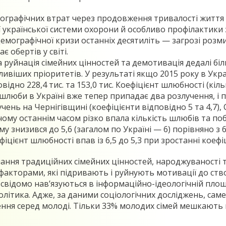
графічних втрат через продовження тривалості життя ч
ї української системи охорони й особливо профілактики 
емографічної кризи останніх десятиліть — загрозі розм
 обертів у світі.
уйнація сімейних цінностей та демотивація дедалі більш
віших пріоритетів. У результаті якщо 2015 року в Украї
відно 228,4 тис. та 153,0 тис. Коефіцієнт шлюбності (кіль
три шлюби в Україні вже тепер припадає два розлучення, і
ень на Чернігівщині (коефіцієнти відповідно 5 та 4,7), Су
ричому останнім часом різко впала кількість шлюбів та по
 знизився до 5,6 (загалом по Україні — 6) порівняно з 6,
іцієнт шлюбності впав із 6,5 до 5,3 при зростанні коефіц
ання традиційних сімейних цінностей, народжуваності т
акторами, які підривають і руйнують мотивації до ство
і свідомо нав’язуються в інформаційно-ідеологічній пло
літика. Адже, за даними соціологічних досліджень, сам
ння серед молоді. Тільки 33% молодих сімей мешкають в