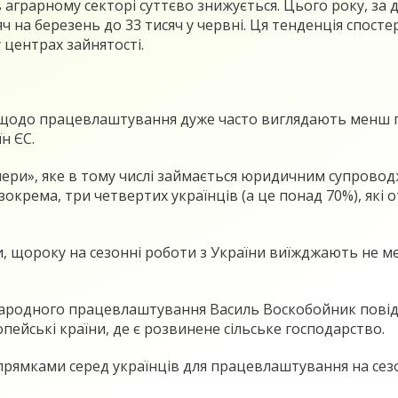
в аграрному секторі суттєво знижується. Цього року, за 
ч на березень до 33 тисяч у червні. Ця тенденція спосте
 центрах зайнятості.
ції щодо працевлаштування дуже часто виглядають менш
н ЄС.
ри», яке в тому числі займається юридичним супроводж
 зокрема, три четвертих українців (а це понад 70%), які
ви, щороку на сезонні роботи з України виїжджають не м
жнародного працевлаштування Василь Воскобойник повід
опейські країни, де є розвинене сільське господарство.
ямками серед українців для працевлаштування на сезон