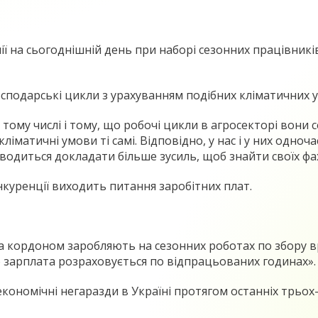
ї на сьогоднішній день при наборі сезонних працівникі
господарські цикли з урахуванням подібних кліматичних
ому числі і тому, що робочі цикли в агросекторі вони се
кліматичні умови ті самі. Відповідно, у нас і у них одно
одиться докладати більше зусиль, щоб знайти своїх фах
куренції виходить питання заробітних плат.
а кордоном заробляють на сезонних роботах по збору вр
бо зарплата розраховується по відпрацьованих годинах».
кономічні негаразди в Україні протягом останніх трьох-