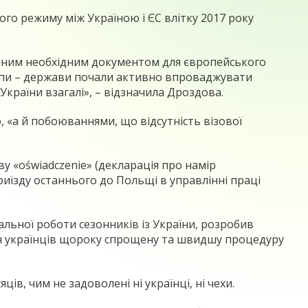
го режиму між Україною і ЄС влітку 2017 року
 єдиним необхідним документом для європейського
ропи – держави почали активно впроваджувати
України взагалі», – відзначила Дроздова.
 «а й побоюваннями, що відсутність візової
у «oświadczenie» (декларація про намір
риїзду останнього до Польщі в управлінні праці
льної роботи сезонників із України, розробив
сяч українців щороку спрощену та швидшу процедуру
ів, чим не задоволені ні українці, ні чехи.