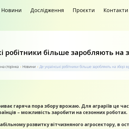
Новини
Дослідження
Проєкти
Контакти
кі робітники більше заробляють на 
на сторiнка
›
Новини
›
Де українські робітники більше заробляють на зборі 
триває гаряча пора збору врожаю. Для аграріїв це ча
раїнців – можливість заробити на сезонних роботах.
абільному розвитку вітчизняного агросектору, в ост