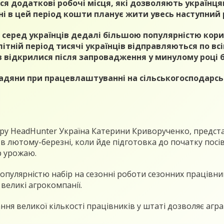
я додаткові робочі місця, які дозволяють українц
ні в цей період кошти планує жити увесь наступний р
, серед українців дедалі більшою популярністю кори
ітній період тисячі українців відправляються по вс
в відкрилися після запровадження у минулому році б
дяни при працевлаштуванні на сільськогосподарські
ру HeadHunter Україна Катерини Криворученко, предст
 лютому-березні, коли йде підготовка до початку посів
р урожаю.
улярністю набір на сезонні роботи сезонних працівників
великі агрокомпанії.
ння великої кількості працівників у штаті дозволяє агр