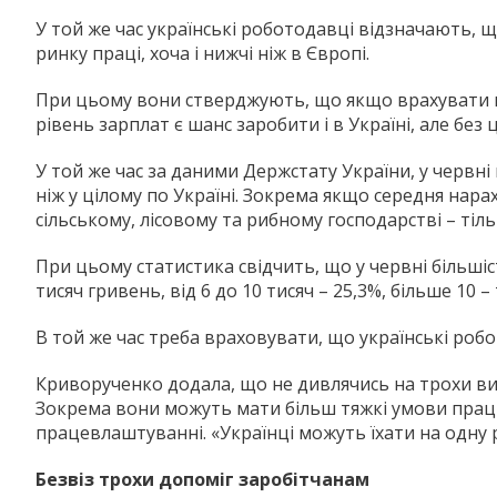
У той же час українські роботодавці відзначають, 
ринку праці, хоча і нижчі ніж в Європі.
При цьому вони стверджують, що якщо врахувати ви
рівень зарплат є шанс заробити і в Україні, але без
У той же час за даними Держстату України, у червні
ніж у цілому по Україні. Зокрема якщо середня нара
сільському, лісовому та рибному господарстві – тіл
При цьому статистика свідчить, що у червні більшіс
тисяч гривень, від 6 до 10 тисяч – 25,3%, більше 10 
В той же час треба враховувати, що українські робот
Криворученко додала, що не дивлячись на трохи вищ
Зокрема вони можуть мати більш тяжкі умови прац
працевлаштуванні. «Українці можуть їхати на одну р
Безвіз трохи допоміг заробітчанам