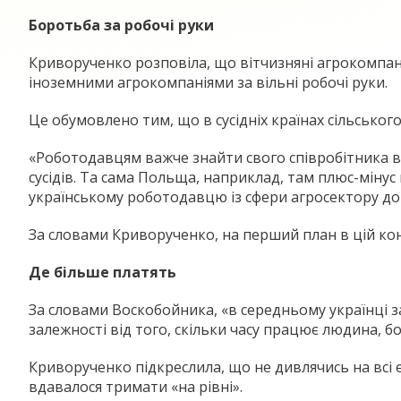
Боротьба за робочі руки
Криворученко розповіла, що вітчизняні агрокомпані
іноземними агрокомпаніями за вільні робочі руки.
Це обумовлено тим, що в сусідніх країнах сільсько
«Роботодавцям важче знайти свого співробітника в т
сусідів. Та сама Польща, наприклад, там плюс-мінус 
українському роботодавцю із сфери агросектору дов
За словами Криворученко, на перший план в цій кон
Де більше платять
За словами Воскобойника, «в середньому українці з
залежності від того, скільки часу працює людина, 
Криворученко підкреслила, що не дивлячись на всі е
вдавалося тримати «на рівні».