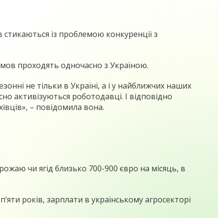
в стикаються із проблемою конкуренції з
 умов проходять одночасно з Україною.
зонні не тільки в Україні, а і у найближчих наших
часно активізуються роботодавці. І відповідно
івців», – повідомила вона.
ожаю чи ягід близько 700-900 євро на місяць, в
п’яти років, зарплати в українському агросекторі