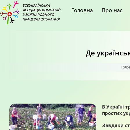
Головна
Про нас
Де українсь
Голов
В Україні 
простих ук
Завдяки ст