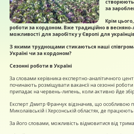
створюютьс
за заробле
Крім цього
роботи за кордоном. Вже традиційно в весняно-л
можливості для заробітку у Європі для українці
З якими труднощами стикаються наші співгрома
Україні чи за кордоном?
Сезонні роботи в Україні
За словами керівника експертно-аналітичного цент
починають розміщувати вакансії на сезонні роботи в
припадає на червень-липень, коли активно йде збі
Експерт Дмитр Франчук відзначив, що особливою поп
Миколаївській і Херсонській областях, де працюють 
За його словами, можливість відмовитися від трима