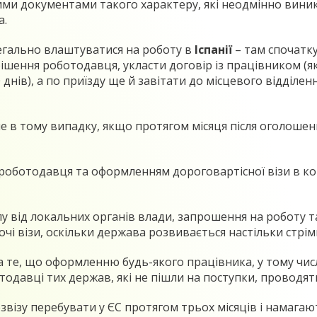
ними документами такого характеру, які неодмінно вин
а.
егально влаштуватися на роботу в
Іспанії
– там спочатку
е рішення роботодавця, укласти договір із працівником 
 днів), а по приїзду ще й завітати до місцевого відділен
в тому випадку, якщо протягом місяця після оголошення
роботодавця та оформленням дороговартісної візи в кон
у від локальних органів влади, запрошення на роботу т
і візи, оскільки держава розвивається настільки стрімк
 те, що оформленню будь-якого працівника, у тому числ
одавці тих держав, які не пішли на поступки, проводять
звізу перебувати у ЄС протягом трьох місяців і намага