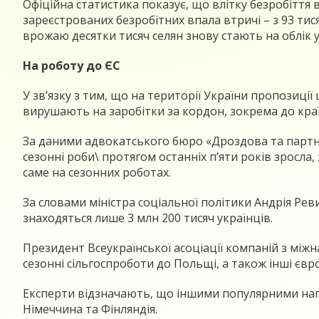
Офіційна статистика показує, що влітку безробіття 
зареєстрованих безробітних впала втричі – з 93 тися
врожаю десятки тисяч селян знову стають на облік у
На роботу до ЄС
У зв’язку з тим, що на території України пропози
вирушають на заробітки за кордон, зокрема до краї
За даними адвокатського бюро «Дроздова та партне
сезонні роби\ протягом останніх п’яти років зросла,
саме на сезонних роботах.
За словами міністра соціальної політики Андрія Ре
знаходяться лише 3 млн 200 тисяч українців.
Президент Всеукраїнської асоціації компаній з мі
сезонні сільгоспроботи до Польщі, а також інші євр
Експерти відзначають, що іншими популярними напр
Німеччина та Фінляндія.