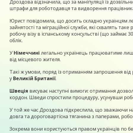
Дроздова відзначила, що за маніпуляції із дозвіль
штрафи для роботодавця та видворення працівник
Юрист повідомила, що досить складно українцям л
зайнятості та міграційної служби, які схвалять так
робочу візу в іспанському консульстві (що займає 30
облік.
У
Німеччині
легально українець працюватиме лише 
від місцевого жителя.
Такі ж умови, поряд із отриманням запрошення від 
у
Великій Британії
.
Швеція
висуває наступні вимоги: отримання дозвол
кордон. Шведи спростили процедуру, усунувши робоч
У той же час Дроздова підкреслила, що зважаючи на
довга та дороговартісна тяганина з паперами, робот
Зокрема вони користуються правом українців по бе