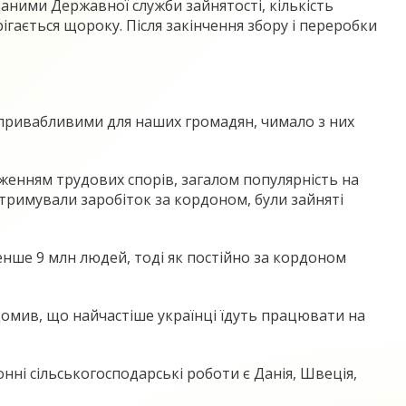
даними Державної служби зайнятості, кількість
рігається щороку. Після закінчення збору і переробки
 привабливими для наших громадян, чимало з них
енням трудових спорів, загалом популярність на
 отримували заробіток за кордоном, були зайняті
енше 9 млн людей, тоді як постійно за кордоном
омив, що найчастіше українці їдуть працювати на
ні сільськогосподарські роботи є Данія, Швеція,