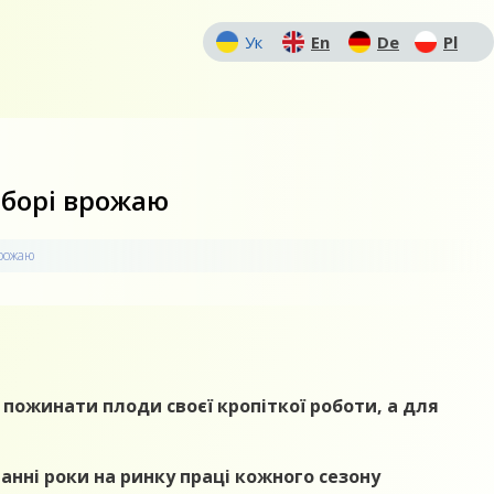
Ук
En
De
Pl
зборі врожаю
врожаю
с пожинати плоди своєї кропіткої роботи, а для
анні роки на ринку праці кожного сезону