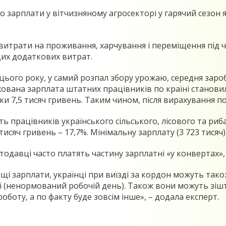
що зарплати у вітчизняному агросекторі у гарячий сезон
трати на проживання, харчування і переміщення під ча
 цих додаткових витрат.
 цього року, у самий розпал збору урожаю, середня заро
хована зарплата штатних працівників по країні становил
ьки 7,5 тисяч гривень. Таким чином, після вирахування п
ть працівників українського сільського, лісового та риб
– тисяч гривень – 17,7%. Мінімальну зарплату (3 723 тися
одавці часто платять частину зарплатні «у конвертах», і
і зарплати, українці при виїзді за кордон можуть так
і (ненормований робочій день). Також вони можуть зіш
оботу, а по факту буде зовсім інше», – додала експерт.