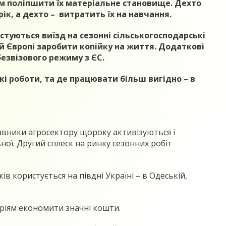
ям поліпшити їх матеріальне становище. Дехто
ік, а дехто – витратить їх на навчання.
стуються виїзд на сезонні сільськогосподарські
ій Європі заробити копійку на життя. Додаткові
езвізового режиму з ЄС.
 роботи, та де працювати більш вигідно – в
авники агросектору щороку активізуються і
ної. Другий сплеск на ринку сезонних робіт
 користується на півдні Україні – в Одеській,
аріям економити значні кошти.