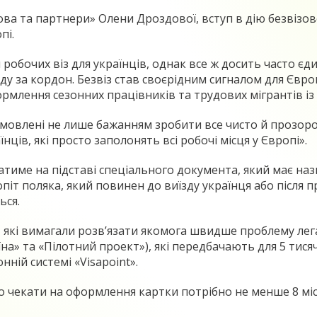
а та партнери» Олени Дроздової, вступ в дію безвізово
пі.
и робочих віз для українців, однак все ж досить часто
ду за кордон. Безвіз став своєрідним сигналом для Єв
млення сезонних працівників та трудових мігрантів із 
мовлені не лише бажанням зробити все чисто й прозоро,
ів, які просто заполонять всі робочі місця у Європі».
име на підставі спеціального документа, який має назв
іт поляка, який повинен до виїзду українця або після п
ься.
 які вимагали розв’язати якомога швидше проблему лега
їна» та «Пілотний проект»), які передбачають для 5 ти
ній системі «Visapoint».
но чекати на оформлення картки потрібно не менше 8 місяц