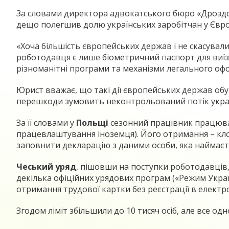
За словами директора адвокатського бюро «Дроздов
дещо полегшив долю українських заробітчан у Євро
«Хоча більшість європейських держав і не скасувал
роботодавця є лише біометричний паспорт для виїз
різноманітні програми та механізми легального офор
Юрист вважає, що такі дії європейських держав обу
перешкоди зумовить неконтрольований потік українц
За її словами у
Польщі
сезонний працівник працюват
працевлаштування іноземця). Його отримання – клоп
заповнити декларацію з даними особи, яка наймаєт
Чеський уряд
, пішовши на поступки роботодавців,
декілька офіційних урядових програм («Режим Укра
отримання трудової картки без реєстрації в електрон
Згодом ліміт збільшили до 10 тисяч осіб, але все од