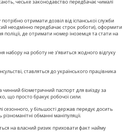
икають, чеське законодавство передбачає чималі
 потрібно отримати дозвіл від іспанської служби
(який неодмінно передбачає строк роботи), оформити
ня поліції, де отримати номер іноземця та стати на
 набору на роботу не з’явиться жодного відгуку
сульстві, ставляться до українського працівника
а чинний біометричний паспорт для виїзду за
о, що просто бракує робочої сили.
і сезонного, у більшості держав передує досить
 різноманітні обманні маніпуляції.
ються на власний ризик приховати факт найму