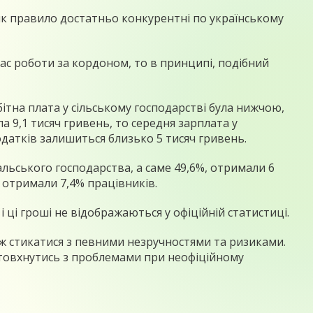
 як правило достатньо конкурентні по українському
с роботи за кордоном, то в принципі, подібний
бітна плата у сільському господарстві була нижчою,
а 9,1 тисяч гривень, то середня зарплата у
одатків залишиться близько 5 тисяч гривень.
альського господарства, а саме 49,6%, отримали 6
ч) отримали 7,4% працівників.
 ці гроші не відображаються у офіційній статистиці.
ож стикатися з певними незручностями та ризиками.
товхнутись з проблемами при неофіційному