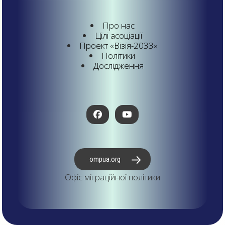
Про нас
Цілі асоціації
Проект «Візія-2033»
Політики
Дослідження
ompua.org
Офіс міграційної політики