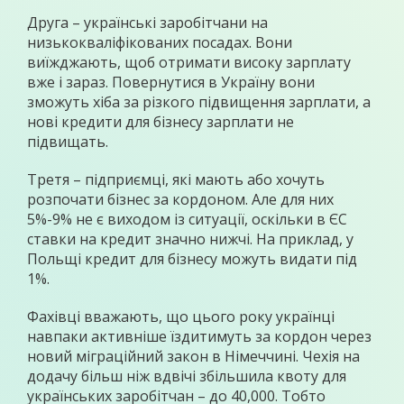
Друга – українські заробітчани на
низькокваліфікованих посадах. Вони
виїжджають, щоб отримати високу зарплату
вже і зараз. Повернутися в Україну вони
зможуть хіба за різкого підвищення зарплати, а
нові кредити для бізнесу зарплати не
підвищать.
Третя – підприємці, які мають або хочуть
розпочати бізнес за кордоном. Але для них
5%-9% не є виходом із ситуації, оскільки в ЄС
ставки на кредит значно нижчі. На приклад, у
Польщі кредит для бізнесу можуть видати під
1%.
Фахівці вважають, що цього року українці
навпаки активніше їздитимуть за кордон через
новий міграційний закон в Німеччині. Чехія на
додачу більш ніж вдвічі збільшила квоту для
українських заробітчан – до 40,000. Тобто