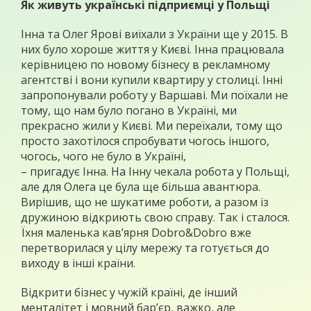
Як живуть українські підприємці у Польщі
Інна та Олег Ярові виїхали з України ще у 2015. В
них було хороше життя у Києві. Інна працювала
керівницею по новому бізнесу в рекламному
агентстві і вони купили квартиру у столиці. Інні
запропонували роботу у Варшаві. Ми поїхали не
тому, що нам було погано в Україні, ми
прекрасно жили у Києві. Ми переїхали, тому що
просто захотілося спробувати чогось іншого,
чогось, чого не було в Україні,
– пригадує Інна. На Інну чекала робота у Польщі,
але для Олега це була ще більша авантюра.
Вирішив, що не шукатиме роботи, а разом із
дружиною відкриють свою справу. Так і сталося.
Їхня маленька кав’ярня Dobro&Dobro вже
перетворилася у цілу мережу та готується до
виходу в інші країни.
Відкрити бізнес у чужій країні, де інший
менталітет і мовний бар’єр, важко, але