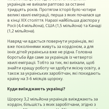
українців не виїхали раптово за останні
тридцять років. Протягом історії було чотири
великі хвилі еміграції, перша з яких почалася ще
в кінці ХІХ століття. Наразі найбільша діаспора у
Росії (4,4 мільйона), США (1,5 мільйона) та Канаді
(1,2 мільйона).
Навряд чи вдасться повернути українців, які
вже поколіннями живуть за кордоном, а для
їхніх дітей українська вже не рідна. Головна
боротьба йде саме за українців із четвертої
хвилі еміграції. Тобто за тих, які виїхали, щоб
знайти кращу роботу чи здобути якісну освіту, а
також за українських заробітчан, які покидають
країну на 3-6 місяців щороку.
Куди виїжджають українці?
Щороку 3,2 мільйона українців виїжджають за
кордон, більшість з яких заробітчани, згідно з