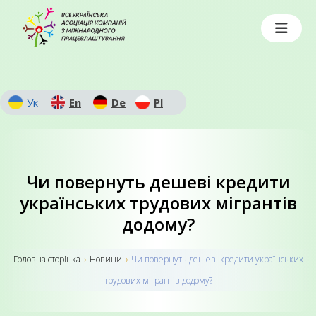
Ук
En
De
Pl
Чи повернуть дешеві кредити
українських трудових мігрантів
додому?
Головна сторiнка
›
Новини
›
Чи повернуть дешеві кредити українських
трудових мігрантів додому?