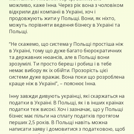
можливо, каже Інна. Через рік вона з чоловіком
відкрили дві компанії в Україні, хоч і
продовжують жити у Польщі. Вони, як ніхто,
можуть порівняти ведення бізнесу в Україні та
Польщі.
“Не скажемо, що система у Польщі простіша ніж
в Україні, тому що дуже багато бюрократичних
та державних нюансів, але в Польщі вони
зрозумілі. Ти просто береш і робиш і в тебе
немає вибору як їх обійти. Прозорість цієї
системи дуже вражає. Вона поки що розроблена
краще ніж в Україні”, – пояснює Інна.
Інну завжди дивують українці, які скаржаться на
податки в Україні. В Польщі, як і в інших країнах
податки теж високі. Хоч і зазначає, що у Польщі
бізнес має пільги на сплату податків протягом
перших 2,5 років. В Польщі навіть можна
написати заяву і домовитися з податковою, щоб