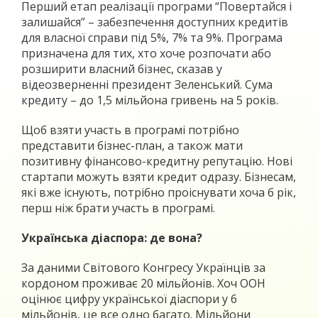
Перший етап реалізації програми “Повертайся і
залишайся” – забезпечення доступних кредитів
для власної справи під 5%, 7% та 9%. Програма
призначена для тих, хто хоче розпочати або
розширити власний бізнес, сказав у
відеозверненні президент Зеленський. Сума
кредиту – до 1,5 мільйона гривень на 5 років.
Щоб взяти участь в програмі потрібно
представити бізнес-план, а також мати
позитивну фінансово-кредитну репутацію. Нові
стартапи можуть взяти кредит одразу. Бізнесам,
які вже існують, потрібно проіснувати хоча б рік,
перш ніж брати участь в програмі.
Українська діаспора: де вона?
За даними Світового Конгресу Українців за
кордоном проживає 20 мільйонів. Хоч ООН
оцінює цифру української діаспори у 6
мільйонів, це все одно багато. Мільйони