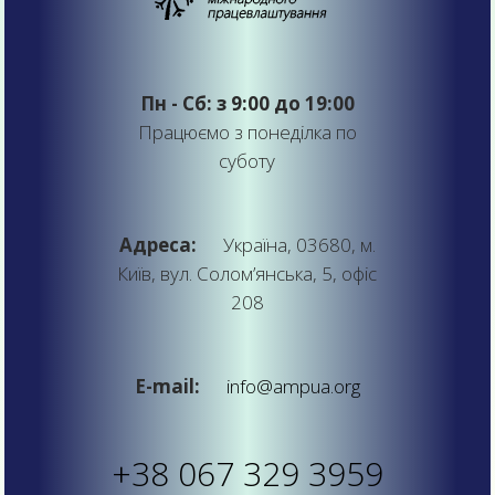
Пн - Сб: з 9:00 до 19:00
Працюємо з понеділка по
суботу
Адреса:
Україна, 03680, м.
Київ, вул. Солом’янська, 5, офіс
208
E-mail:
info@ampua.org
+38 067 329 3959