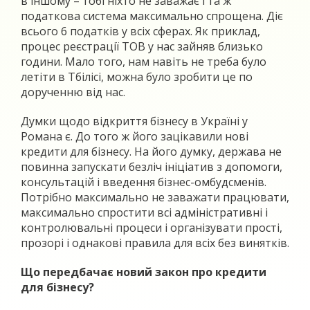
в іншому – тобі ніхто не заважає і та ж
податкова система максимально спрощена. Діє
всього 6 податків у всіх сферах. Як приклад,
процес реєстрації ТОВ у нас зайняв близько
години. Мало того, нам навіть не треба було
летіти в Тбілісі, можна було зробити це по
дорученню від нас.
Думки щодо відкриття бізнесу в Україні у
Романа є. До того ж його зацікавили нові
кредити для бізнесу. На його думку, держава не
повинна запускати безліч ініціатив з допомоги,
консультацій і введення бізнес-омбудсменів.
Потрібно максимально не заважати працювати,
максимально спростити всі адміністративні і
контролювальні процеси і організувати прості,
прозорі і однакові правила для всіх без винятків.
Що передбачає новий закон про кредити
для бізнесу?