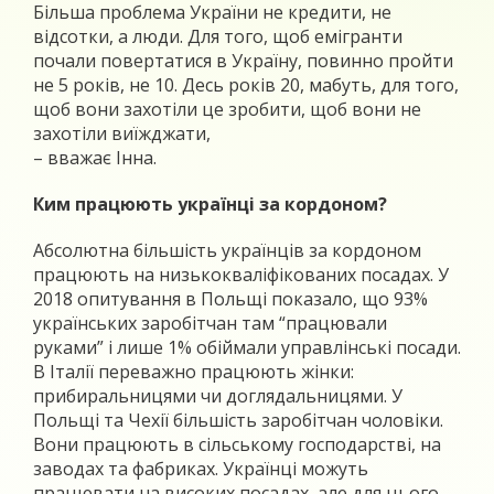
Більша проблема України не кредити, не
відсотки, а люди. Для того, щоб емігранти
почали повертатися в Україну, повинно пройти
не 5 років, не 10. Десь років 20, мабуть, для того,
щоб вони захотіли це зробити, щоб вони не
захотіли виїжджати,
– вважає Інна.
Ким працюють українці за кордоном?
Абсолютна більшість українців за кордоном
працюють на низькокваліфікованих посадах. У
2018 опитування в Польщі показало, що 93%
українських заробітчан там “працювали
руками” і лише 1% обіймали управлінські посади.
В Італії переважно працюють жінки:
прибиральницями чи доглядальницями. У
Польщі та Чехії більшість заробітчан чоловіки.
Вони працюють в сільському господарстві, на
заводах та фабриках. Українці можуть
працювати на високих посадах, але для цього