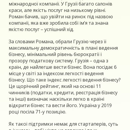
міжнародної компанії. У Грузії багато салонів
краси, але якість послуг на низькому рівні.
Роман бачив, що увійти на ринок під назвою
компанії, яка вже зробила собі ім’я та знана
якістю послуг – успішний хід.
За словами Романа, обрали Грузію через її
максимальну демократичність в плані ведення
бізнесу, мінімальний рівень бюрократії і
прозору податкову систему. Грузія – одна з
країн, де найлегше вести бізнес. Вона посідає 6
місце у світі за індексом легкості ведення
бізнесу. Що таке індекс легкості ведення бізнесу?
Це щорічний рейтинг, який на основі 11
чинників (податки, кредити, реєстрація бізнесу
та інші) визначає наскільки легко в країні
відкрити бізнес та вести його. Україна у 2019
році посіла 71-у позицію.
Як такої підтримки немає для стартаперів, суть