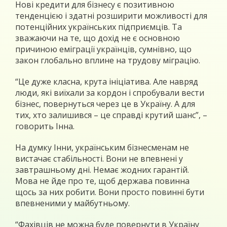
Нові кредити для бізнесу є позитивною
тенденцією і здатні розширити можливості для
потенційних українських підприємців. Та
зважаючи на те, що дохід не є основною
причиною еміграції українців, сумнівно, що
закон глобально вплине на трудову міграцію.
“Це дуже класна, крута ініціатива. Але навряд
люди, які виїхали за кордон і спробували вести
бізнес, повернуться через це в Україну. А для
тих, хто залишився – це справді крутий шанс”, –
говорить Інна.
На думку Інни, українським бізнесменам не
вистачає стабільності. Вони не впевнені у
завтрашньому дні. Немає жодних гарантій.
Мова не йде про те, щоб держава повинна
щось за них робити. Вони просто повинні бути
впевненими у майбутньому.
“Фахівців не можна буде повернути в Україну