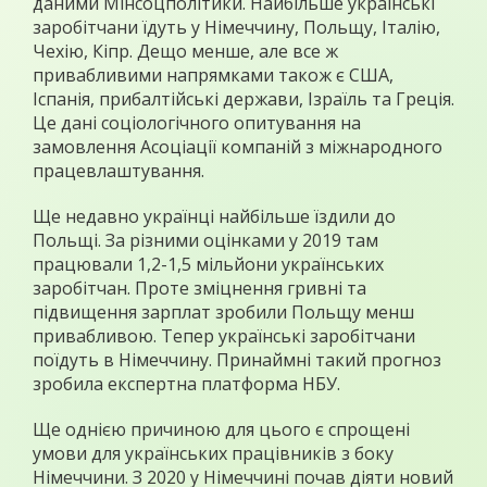
даними Мінсоцполітики. Найбільше українські
заробітчани їдуть у Німеччину, Польщу, Італію,
Чехію, Кіпр. Дещо менше, але все ж
привабливими напрямками також є США,
Іспанія, прибалтійські держави, Ізраїль та Греція.
Це дані соціологічного опитування на
замовлення Асоціації компаній з міжнародного
працевлаштування.
Ще недавно українці найбільше їздили до
Польщі. За різними оцінками у 2019 там
працювали 1,2-1,5 мільйони українських
заробітчан. Проте зміцнення гривні та
підвищення зарплат зробили Польщу менш
привабливою. Тепер українські заробітчани
поїдуть в Німеччину. Принаймні такий прогноз
зробила експертна платформа НБУ.
Ще однією причиною для цього є спрощені
умови для українських працівників з боку
Німеччини. З 2020 у Німеччині почав діяти новий