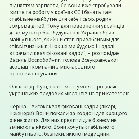
підняттям зарплати, бо вони вже спробували
життя та роботу у країнах ЄС і бачать там
стабільне майбутнє для себе і своїх родин,
зокрема дітей. Тому для повернення українців
додому потрібно будувати в Україні образ
майбутнього, який би став привабливим для
співвітчизників. Інакше ми будемо і надалі
втрачати кваліфіковані кадри”, – розповідає
Василь Воскобойник, голова Всеукраїнської
асоціації компаній з міжнародного
працевлаштування.
Олександр Кущ, економіст, умовно розділяє
українських трудових мігрантів на три категорії:
Перша – висококваліфіковані кадри (лікарі,
інженери). Вони поїхали за кордон для кращого
рівня життя. Для них кредити для бізнесу не
змінюють нічого. Вони хочуть стабільного
майбутнього, безпеки, якісної медицини.