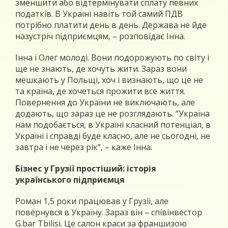
зменшити або відтермінувати сплату певних
податків. В Україні навіть той самий ПДВ
потрібно платити день в день. Держава не йде
назустріч підприємцям, – розповідає Інна.
Інна і Олег молоді. Вони подорожують по світу і
ще не знають, де хочуть жити. Зараз вони
мешкають у Польщі, хоч і визнають, що це не
та країна, де хочеться прожити все життя.
Повернення до України не виключають, але
додають, що зараз це не розглядають. “Україна
нам подобається, в Україні класний потенціал, в
Україні і справді буде класно, але не сьогодні, не
завтра і не через рік”, – каже Інна.
Бізнес у Грузії простіший: історія
українського підприємця
Роман 1,5 роки працював у Грузії, але
повернувся в Україну. Зараз він – співінвестор
G.bar Tbilisi. Це салон краси за франшизою