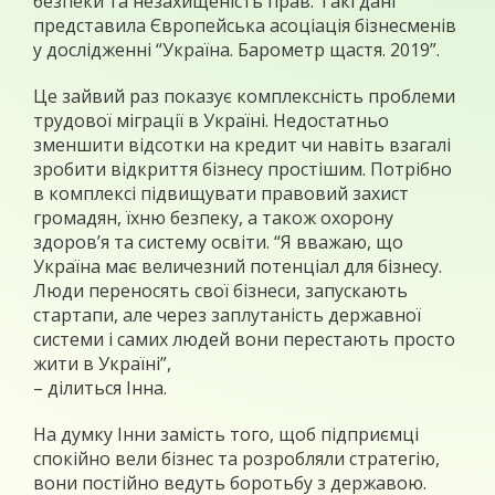
безпеки та незахищеність прав. Такі дані
представила Європейська асоціація бізнесменів
у дослідженні “Україна. Барометр щастя. 2019”.
Це зайвий раз показує комплексність проблеми
трудової міграції в Україні. Недостатньо
зменшити відсотки на кредит чи навіть взагалі
зробити відкриття бізнесу простішим. Потрібно
в комплексі підвищувати правовий захист
громадян, їхню безпеку, а також охорону
здоров’я та систему освіти. “Я вважаю, що
Україна має величезний потенціал для бізнесу.
Люди переносять свої бізнеси, запускають
стартапи, але через заплутаність державної
системи і самих людей вони перестають просто
жити в Україні”,
– ділиться Інна.
На думку Інни замість того, щоб підприємці
спокійно вели бізнес та розробляли стратегію,
вони постійно ведуть боротьбу з державою.