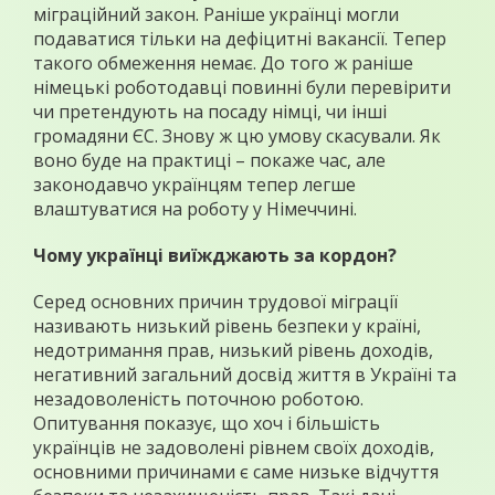
міграційний закон. Раніше українці могли
подаватися тільки на дефіцитні вакансії. Тепер
такого обмеження немає. До того ж раніше
німецькі роботодавці повинні були перевірити
чи претендують на посаду німці, чи інші
громадяни ЄС. Знову ж цю умову скасували. Як
воно буде на практиці – покаже час, але
законодавчо українцям тепер легше
влаштуватися на роботу у Німеччині.
Чому українці виїжджають за кордон?
Серед основних причин трудової міграції
називають низький рівень безпеки у країні,
недотримання прав, низький рівень доходів,
негативний загальний досвід життя в Україні та
незадоволеність поточною роботою.
Опитування показує, що хоч і більшість
українців не задоволені рівнем своїх доходів,
основними причинами є саме низьке відчуття