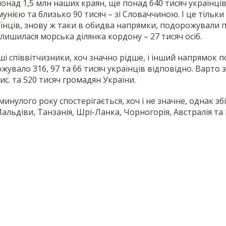
онад 1,5 млн наших краян, ще понад 640 тисяч українці
умунією та близько 90 тисяч – зі Словаччиною. І це тіль
аїнців, знову ж таки в обидва напрямки, подорожувал
алишилася морська ділянка кордону – 27 тисяч осіб.
і співвітчизники, хоч значно рідше, і інший напрямок по
ожувало 316, 97 та 66 тисяч українців відповідно. Варто 
ис. та 520 тисяч громадян України.
инулого року спостерігається, хоч і не значне, однак з
альдіви, Танзанія, Шрі-Ланка, Чорногорія, Австралія та