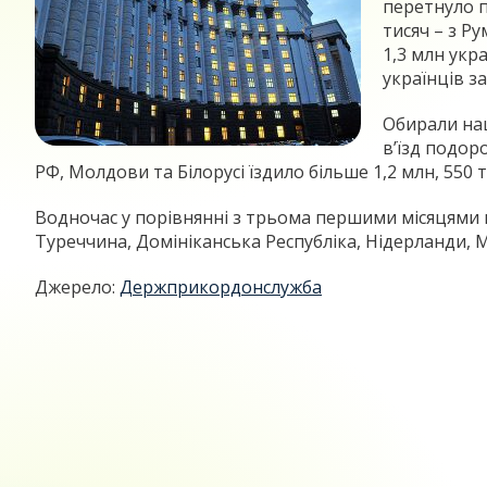
перетнуло п
тисяч – з Р
1,3 млн укр
українців з
Обирали наш
в’їзд подор
РФ, Молдови та Білорусі їздило більше 1,2 млн, 550 т
Водночас у порівнянні з трьома першими місяцями м
Туреччина, Домініканська Республіка, Нідерланди, М
Джерело:
Держприкордонслужба