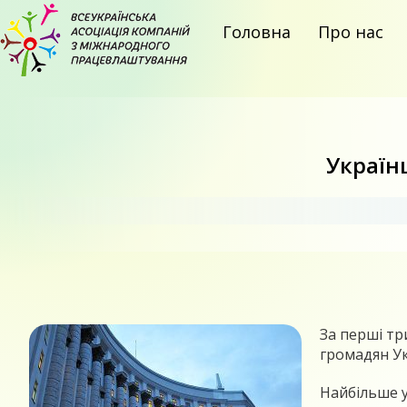
Головна
Про нас
Україн
За перші тр
громадян Ук
Найбільше у