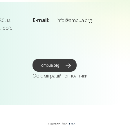
0, м.
E-mail:
info@ampua.org
, офіс
ompua.org
Офіс міграційної політики
Design by:
TriA