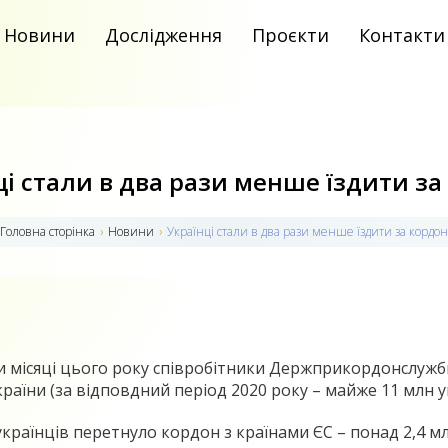
Новини
Дослідження
Проєкти
Контакти
ці стали в два рази менше їздити за
Головна сторiнка
›
Новини
›
Українці стали в два рази менше їздити за кордон
и місяці цього року співробітники Держприкордонслуж
раїни (за відповдний період 2020 року – майже 11 млн ук
країнців перетнуло кордон з країнами ЄС – понад 2,4 млн