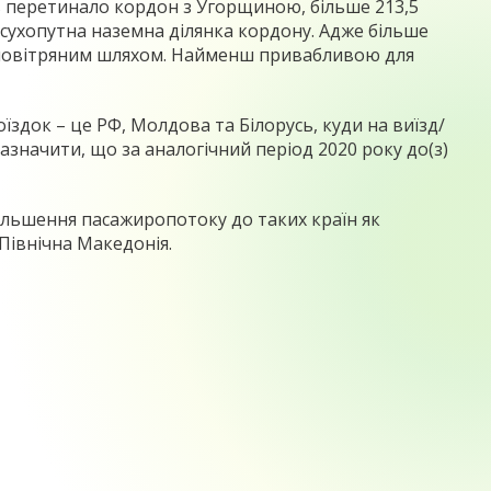
в перетинало кордон з Угорщиною, більше 213,5
ки сухопутна наземна ділянка кордону. Адже більше
и повітряним шляхом. Найменш привабливою для
їздок – це РФ, Молдова та Білорусь, куди на виїзд/
зазначити, що за аналогічний період 2020 року до(з)
більшення пасажиропотоку до таких країн як
 Північна Македонія.