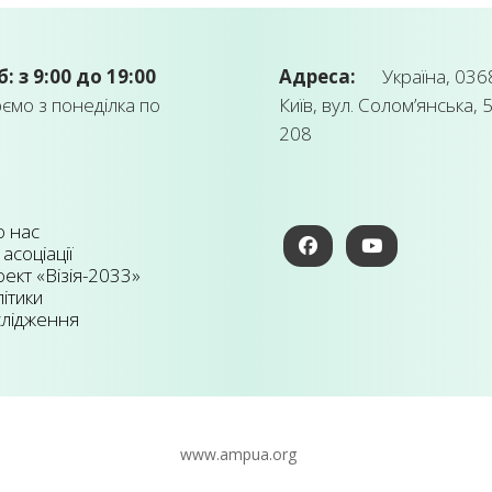
б: з 9:00 до 19:00
Адреса:
Україна, 0368
мо з понеділка по
Київ, вул. Солом’янська, 5
208
 нас
 асоціації
ект «Візія-2033»
ітики
лідження
www.ampua.org