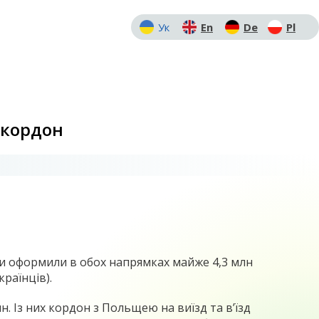
Ук
En
De
Pl
 кордон
би оформили в обох напрямках майже 4,3 млн
раїнців).
. Із них кордон з Польщею на виїзд та в’їзд