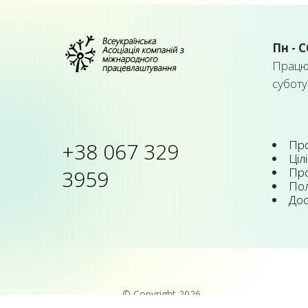
Пн - С
Працює
суботу
Про
+38 067 329
Цілі
Про
3959
Пол
Дос
© Copyright 2026