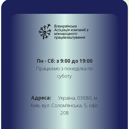
Пн - Сб: з 9:00 до 19:00
Працюємо з понеділка по
суботу
Адреса:
Україна, 03680, м.
Київ, вул. Солом’янська, 5, офіс
208