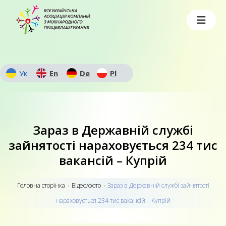
Ук
En
De
Pl
Зараз в Державній службі
зайнятості нараховується 234 тис
вакансій – Купрій
Головна сторiнка
›
Відео/фото
›
Зараз в Державній службі зайнятості
нараховується 234 тис вакансій – Купрій