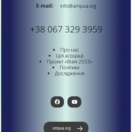
E-mail:
info@ampua.org
+38 067 329 3959
Про нас
Цілі асоціації
Проект «Візія-2033»
Політики
Дослідження
ompua.org