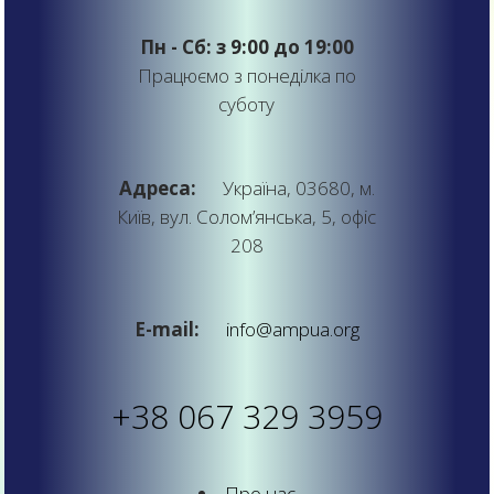
Пн - Сб: з 9:00 до 19:00
Працюємо з понеділка по
суботу
Адреса:
Україна, 03680, м.
Київ, вул. Солом’янська, 5, офіс
208
E-mail:
info@ampua.org
+38 067 329 3959
Про нас