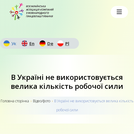
Ук
En
De
Pl
В Україні не використовується
велика кількість робочої сили
Головна сторiнка
›
Відео/фото
›
В Україні не використовується велика кількість
робочої сили