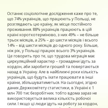
Останнє соціологічне дослідження каже про те,
що 74% українців, що працюють у Польщі, не
розглядають цю країну, як місце постійного
проживання. 88% українців працюють в цій
країні короткотерміново, з них 49% – не більше
трьох місяців, а 25% – до шести місяців і всього
14% – від шести місяців до одного року. Більше,
ніж рік, у Польщі працює всього 3% українців.
Це говорить про те, що трудова міграція має
циркуляційний характер – громадяни їдуть за
кордон, аби заробити грошей та повертаються
назад в Україну. Але в найближчі роки кількість
українців, що будуть їхати працювати в інші
країни, збільшуватиметься. На сьогодні, згідно
даних Держкомітету статистики, в Україні є 1
млн 700 тис безробітних. тобто вдома зараз не
використовується велика кількість робочої
сили. І якщо ці люди їдуть на роботу за кордон,