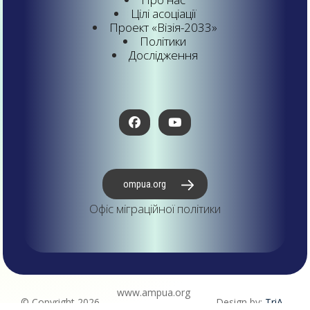
Цілі асоціації
Проект «Візія-2033»
Політики
Дослідження
ompua.org
Офіс міграційної політики
www.ampua.org
© Copyright 2026
Design by:
TriA