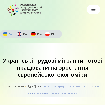
Ук
En
De
Pl
Українські трудові мігранти готові
працювати на зростання
європейської економіки
Головна сторiнка
›
Відео/фото
›
Українські трудові мігранти готові працювати
на зростання європейської економіки