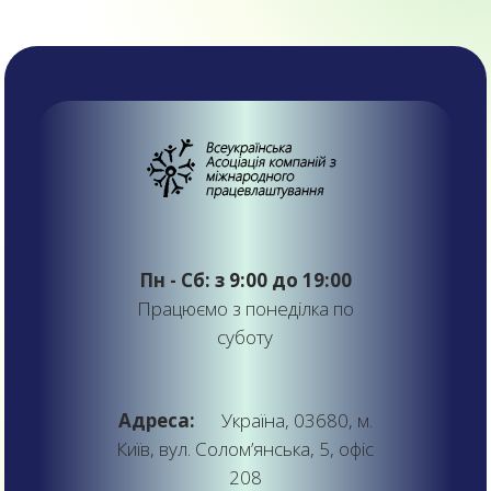
Пн - Сб: з 9:00 до 19:00
Працюємо з понеділка по
суботу
Адреса:
Україна, 03680, м.
Київ, вул. Солом’янська, 5, офіс
208