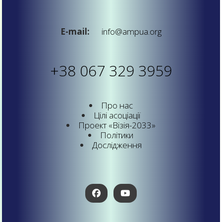
E-mail:
info@ampua.org
+38 067 329 3959
Про нас
Цілі асоціації
Проект «Візія-2033»
Політики
Дослідження