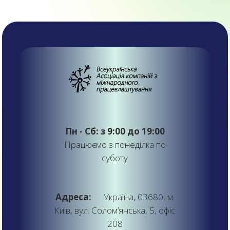
Пн - Сб: з 9:00 до 19:00
Працюємо з понеділка по
суботу
Адреса:
Україна, 03680, м.
Київ, вул. Солом’янська, 5, офіс
208