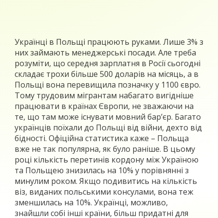
Українці в Польщі працюють руками. Лише 3% з
них займають менеджерські посади. Але треба
розуміти, що середня зарплатня в Росії сьогодні
складає трохи більше 500 доларів на місяць, а в
Польщі вона перевищила позначку у 1100 євро.
Тому трудовим мігрантам набагато вигідніше
працювати в країнах Європи, не зважаючи на
те, що там може існувати мовний бар’єр. Багато
українців поїхали до Польщі від війни, дехто від
бідності. Офіційна статистика каже – Польща
вже не так популярна, як було раніше. В цьому
році кількість перетинів кордону між Україною
та Польщею знизилась на 10% у порівнянні з
минулим роком. Якщо подивитись на кількість
віз, виданих польськими консулами, вона теж
зменшилась на 10%. Українці, можливо,
знайшли собі інші країни, більш придатні для