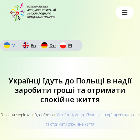
Ук
En
De
Pl
Українці їдуть до Польщі в надії
заробити гроші та отримати
спокійне життя
Головна сторiнка
›
Відео/фото
›
Українці їдуть до Польщі в надії заробити гроші
та отримати спокійне життя