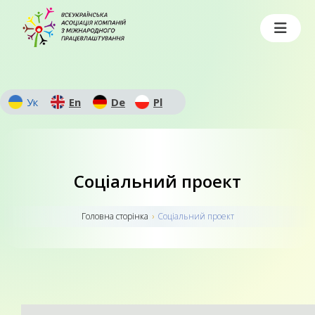
Ук
En
De
Pl
Соціальний проект
Головна сторiнка
›
Соціальний проект