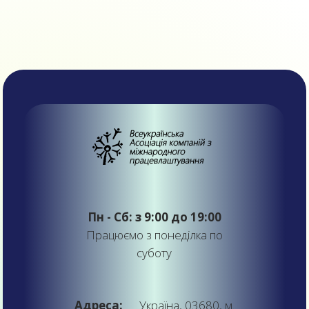
Пн - Сб: з 9:00 до 19:00
Працюємо з понеділка по
суботу
Адреса:
Україна, 03680, м.