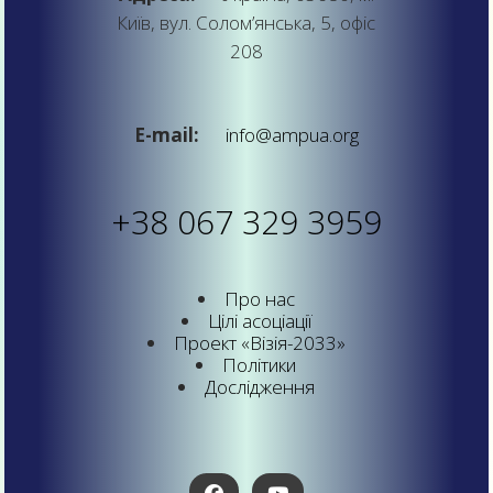
Київ, вул. Солом’янська, 5, офіс
208
E-mail:
info@ampua.org
+38 067 329 3959
Про нас
Цілі асоціації
Проект «Візія-2033»
Політики
Дослідження