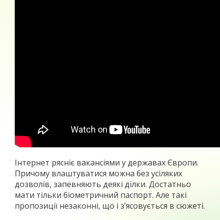
Інтернет рясніє вакансіями у державах Європи.
Причому влаштуватися можна без усіляких
дозволів, запевняють деякі ділки. Достатньо
мати тільки біометричний паспорт. Але такі
пропозиції незаконні, що і з’ясовується в сюжеті.