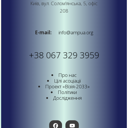
Київ, вул. Солом’янська, 5, офіс
208
E-mail:
info@ampua.org
+38 067 329 3959
Про нас
Цілі асоціації
Проект «Візія-2033»
Політики
Дослідження