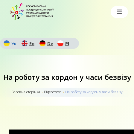
Ук
En
De
Pl
На роботу за кордон у часи безвізу
Головна сторiнка
›
Відео/фото
›
На роботу за кордон у часи безвізу