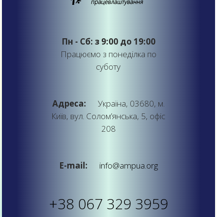
Пн - Сб: з 9:00 до 19:00
Працюємо з понеділка по
суботу
Адреса:
Україна, 03680, м.
Київ, вул. Солом’янська, 5, офіс
208
E-mail:
info@ampua.org
+38 067 329 3959