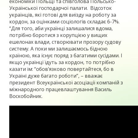
економіки Польщі та співголова Польсько-
Української господарчої палати. Відсоток
українців, які готові для виїзду на роботу за
кордон, за оцінками соціологів складає 6-7%.
“Для того, аби українці залишалися вдома,
потрібно боротися з корупцією у вищих
ешелонах влади, створювати прозору судову
систему. А поки ми залишаємось бідною
країною, яка існує поряд з багатими сусідами. І
якщо українці їдуть за кордон, то потрібно
казати їм: “обов’язково повертайтеся, бо в
Україні дуже багато роботи”, – вважає
президент Всеукраїнської асоціації компаній з
міжнародного працевлаштування Василь
Воскобойник.