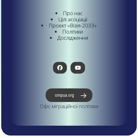
Про нас
Цілі асоціації
Проект «Візія-2033»
Політики
Дослідження
ompua.org
Офіс міграційної політики