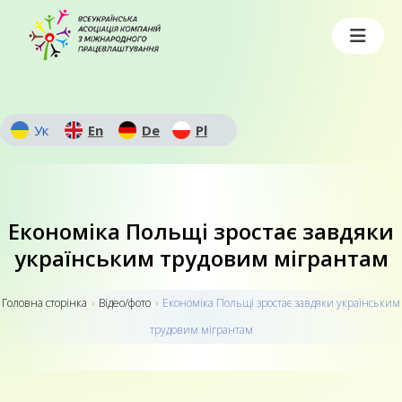
Ук
En
De
Pl
Економіка Польщі зростає завдяки
українським трудовим мігрантам
Головна сторiнка
›
Відео/фото
›
Економіка Польщі зростає завдяки українським
трудовим мігрантам