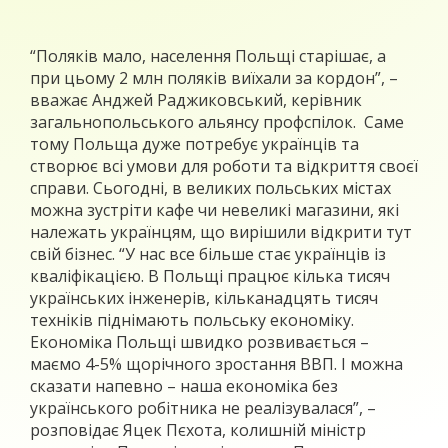
“Поляків мало, населення Польщі старішає, а
при цьому 2 млн поляків виїхали за кордон”, –
вважає Анджей Раджиковський, керівник
загальнопольського альянсу профспілок. Саме
тому Польща дуже потребує українців та
створює всі умови для роботи та відкриття своєї
справи. Сьогодні, в великих польських містах
можна зустріти кафе чи невеликі магазини, які
належать українцям, що вирішили відкрити тут
свій бізнес. “У нас все більше стає українців із
кваліфікацією. В Польщі працює кілька тисяч
українських інженерів, кільканадцять тисяч
техніків піднімають польську економіку.
Економіка Польщі швидко розвивається –
маємо 4-5% щорічного зростання ВВП. І можна
сказати напевно – наша економіка без
українського робітника не реалізувалася”, –
розповідає Яцек Пєхота, колишній міністр