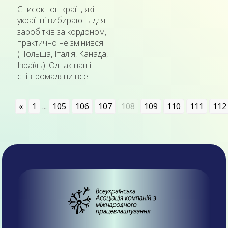
Список топ-країн, які
українці вибирають для
заробітків за кордоном,
практично не змінився
(Польща, Італія, Канада,
Ізраїль). Однак наші
співгромадяни все
«
1
...
105
106
107
108
109
110
111
112