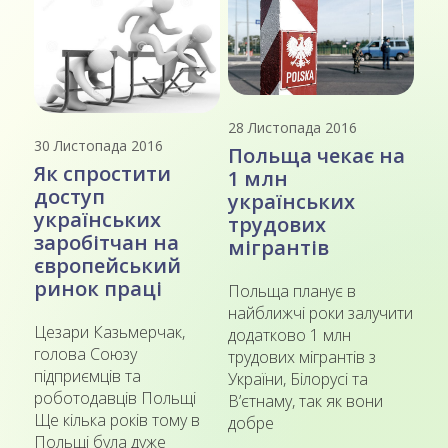
28 Листопада 2016
30 Листопада 2016
Польща чекає на
Як спростити
1 млн
доступ
українських
українських
трудових
заробітчан на
мігрантів
європейський
ринок праці
Польща планує в
найближчі роки залучити
Цезари Казьмерчак,
додатково 1 млн
голова Союзу
трудових мігрантів з
підприємців та
України, Білорусі та
роботодавців Польщі
В’єтнаму, так як вони
Ще кілька років тому в
добре
Польщі була дуже