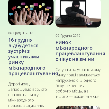
06 Грудня 2016
06 Грудня 2016
16 грудня
Ринок
відбудеться
міжнародного
зустріч з
працевлаштування
учасниками
очікує на зміни
ринку
міжнародного
Ситуація на українському
працевлаштування
ринку праці залишається
напруженою. З одного
Дорогі друзі,
боку, не вистачає
Запрошуємо всіх, хто
робочих місць, а з
працює на ринку
іншого — вакантні місця
міжнародного
працевлаштування,