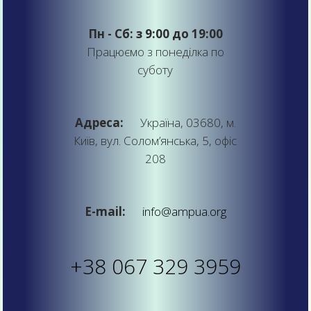
Пн - Сб: з 9:00 до 19:00
Працюємо з понеділка по
суботу
Адреса:
Україна, 03680, м.
Київ, вул. Солом’янська, 5, офіс
208
E-mail:
info@ampua.org
+38 067 329 3959