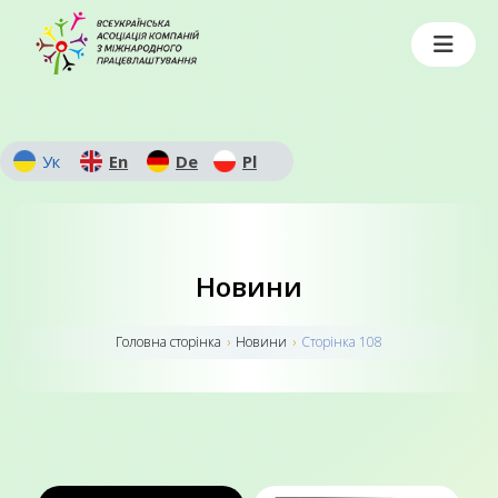
Ук
En
De
Pl
Новини
Головна сторiнка
›
Новини
›
Сторінка 108