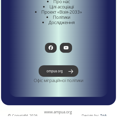
Про нас
Цілі асоціації
Проект «Візія-2033»
Політики
Дослідження
ompua.org
Офіс міграційної політики
www.ampua.org
© Copyright 2026
Design by:
TriA