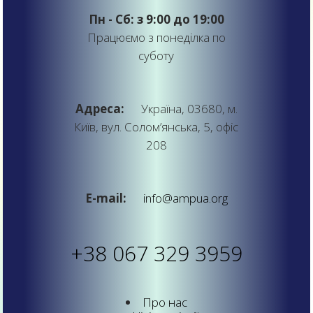
Пн - Сб: з 9:00 до 19:00
Працюємо з понеділка по
суботу
Адреса:
Україна, 03680, м.
Київ, вул. Солом’янська, 5, офіс
208
E-mail:
info@ampua.org
+38 067 329 3959
Про нас