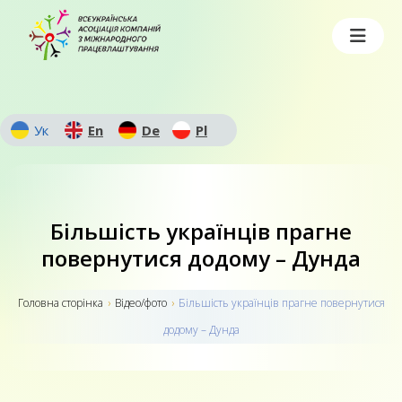
Ук
En
De
Pl
Більшість українців прагне
повернутися додому – Дунда
Головна сторiнка
›
Відео/фото
›
Більшість українців прагне повернутися
додому – Дунда