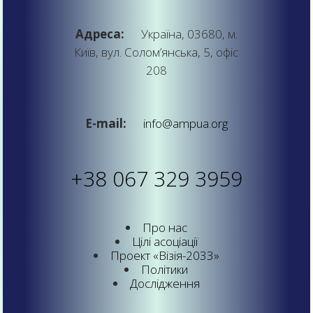
Адреса:
Україна, 03680, м.
Київ, вул. Солом’янська, 5, офіс
208
E-mail:
info@ampua.org
+38 067 329 3959
Про нас
Цілі асоціації
Проект «Візія-2033»
Політики
Дослідження