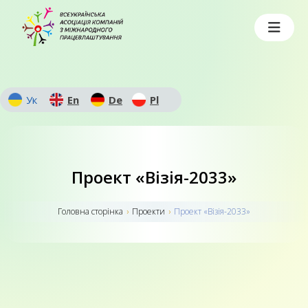
Ук
En
De
Pl
Проект «Візія-2033»
Головна сторiнка
›
Проекти
›
Проект «Візія-2033»